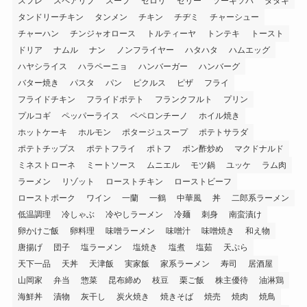
スフレ
スペアリブ
スープ
セロリ
ゼリー
ソーキソバ
タタキ
タンドリーチキン
タンメン
チキン
チヂミ
チャーシュー
チャーハン
チンジャオロース
トルティーヤ
トンテキ
トースト
ドリア
ナムル
ナン
ノンフライヤー
ハタハタ
ハムエッグ
ハヤシライス
ハラペーニョ
ハンバーガー
ハンバーグ
バター焼き
パスタ
パン
ピクルス
ピザ
フライ
フライドチキン
フライドポテト
フランクフルト
プリン
プルコギ
ペッパーライス
ペペロンチーノ
ホイル焼き
ホットケーキ
ホルモン
ポタージュスープ
ポテトサラダ
ポテトチップス
ポテトフライ
ポトフ
ポン酢炒め
マクドナルド
ミネストローネ
ミートソース
ムニエル
モツ鍋
ユッケ
ラム肉
ラーメン
リゾット
ローストチキン
ローストビーフ
ローストポーク
ワイン
一蘭
一鶴
中華風
丼
二郎系ラーメン
低温調理
冷しゃぶ
冷やしラーメン
冷麺
刺身
南蛮漬け
卵かけご飯
卵料理
味噌ラーメン
味噌汁
味噌焼き
和え物
唐揚げ
団子
塩ラーメン
塩焼き
塩煮
塩茹
天ぷら
天下一品
天丼
天津飯
実家飯
家系ラーメン
寿司
居酒屋
山岡家
弁当
惣菜
昆布締め
枝豆
栗ご飯
株主優待
油淋鶏
海鮮丼
漬物
灰干し
炭火焼き
焼きそば
焼売
焼肉
焼鳥