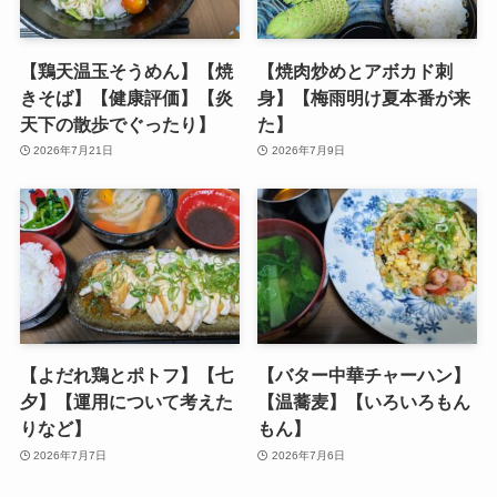
【鶏天温玉そうめん】【焼
【焼肉炒めとアボカド刺
きそば】【健康評価】【炎
身】【梅雨明け夏本番が来
天下の散歩でぐったり】
た】
2026年7月21日
2026年7月9日
【よだれ鶏とポトフ】【七
【バター中華チャーハン】
夕】【運用について考えた
【温蕎麦】【いろいろもん
りなど】
もん】
2026年7月7日
2026年7月6日