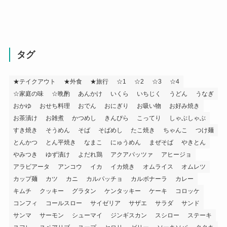
タグ
★テイクアウト
★外食
★旅行
☆1
☆2
☆3
☆4
☆家庭の味
☆晩酌
あんかけ
いくら
いちじく
うどん
うなぎ
おかゆ
おせち料理
おでん
おにぎり
お吸い物
お好み焼き
お茶漬け
お雑煮
かつめし
きんぴら
こってり
しゃぶしゃぶ
すき焼き
そうめん
そば
そばめし
たこ焼き
ちゃんこ
つけ麺
とんかつ
とん平焼き
なまこ
にゅうめん
まぜそば
やきとん
やみつき
ゆず漬け
よだれ鶏
アクアパッツァ
アヒージョ
アラビアータ
アンコウ
イカ
イカ焼き
オムライス
オムレツ
カップ麺
カツ
カニ
カルパッチョ
カルボナーラ
カレー
キムチ
クッキー
グラタン
ケンタッキー
ケーキ
コロッケ
コンフィ
コールスロー
サイゼリア
サザエ
サラダ
サンド
サンマ
サーモン
シューマイ
ジンギスカン
スシロー
ステーキ