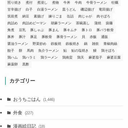
照り焼き
煮付
煮浸し
煮物
牛丼
牛肉
牛骨ラーメン
牡蠣
甘辛揚げ
白子
白湯ラーメン
皿うどん
磯辺揚げ
竜田揚げ
筑前煮
納豆
素揚げ
練りごま
缶詰
肉じゃが
肉そぼろ
肉詰め
肉詰めピーマン
胡麻ラーメン
茶碗蒸し
蒲焼
袋麺
角煮
豆乳
豚しゃぶ
豚まん
豚キムチ
豚トロ
豚バラ軟骨
豚丼
豚汁
豚足
豚軟骨
豚骨ラーメン
貝
赤飯
通販
醤油ラーメン
野菜炒め
鉄板焼
鉄板焼き
鍋
雑炊
青椒肉絲
餃子
餅
馬肉
魚介ラーメン
鮎
鮎の塩焼き
鰻
鶏そぼろ
鶏ハム
鶏ハラミ
鶏ラーメン
鶏南蛮
鶏天
麻婆茄子
麻婆豆腐
麻薬卵
黒酢
カテゴリー
おうちごはん
(1,446)
外食
(227)
漫画絵日記
(18)