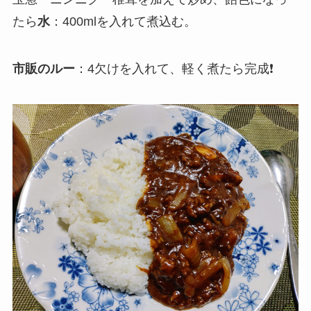
たら
水
：400mlを入れて煮込む。
市販のルー
：4欠けを入れて、軽く煮たら完成❗️