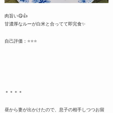
肉旨い😋👍
甘濃厚なルーが白米と合ってて即完食✨️
自己評価：⭐️⭐️⭐️
＊＊＊＊
昼から妻が出かけたので、息子の相手しつつお留