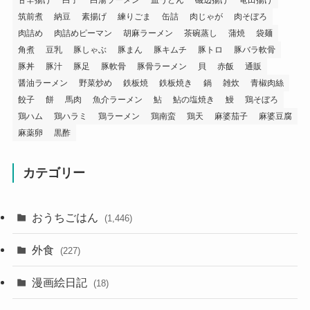
筑前煮
納豆
素揚げ
練りごま
缶詰
肉じゃが
肉そぼろ
肉詰め
肉詰めピーマン
胡麻ラーメン
茶碗蒸し
蒲焼
袋麺
角煮
豆乳
豚しゃぶ
豚まん
豚キムチ
豚トロ
豚バラ軟骨
豚丼
豚汁
豚足
豚軟骨
豚骨ラーメン
貝
赤飯
通販
醤油ラーメン
野菜炒め
鉄板焼
鉄板焼き
鍋
雑炊
青椒肉絲
餃子
餅
馬肉
魚介ラーメン
鮎
鮎の塩焼き
鰻
鶏そぼろ
鶏ハム
鶏ハラミ
鶏ラーメン
鶏南蛮
鶏天
麻婆茄子
麻婆豆腐
麻薬卵
黒酢
カテゴリー
おうちごはん
(1,446)
外食
(227)
漫画絵日記
(18)