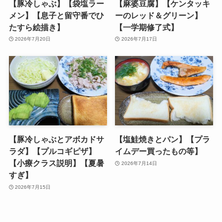
【豚冷しゃぶ】【袋塩ラー
【麻婆豆腐】【ケンタッキ
メン】【息子と留守番でひ
ーのレッド＆グリーン】
たすら絵描き】
【一学期修了式】
2026年7月20日
2026年7月17日
【豚冷しゃぶとアボカドサ
【塩鮭焼きとパン】【プラ
ラダ】【プルコギピザ】
イムデー買ったもの等】
【小療クラス説明】【夏暑
2026年7月14日
すぎ】
2026年7月15日