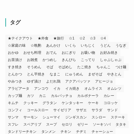
タグ
★テイクアウト
★外食
★旅行
☆1
☆2
☆3
☆4
☆家庭の味
☆晩酌
あんかけ
いくら
いちじく
うどん
うなぎ
おかゆ
おせち料理
おでん
おにぎり
お吸い物
お好み焼き
お茶漬け
お雑煮
かつめし
きんぴら
こってり
しゃぶしゃぶ
すき焼き
そうめん
そば
そばめし
たこ焼き
ちゃんこ
つけ麺
とんかつ
とん平焼き
なまこ
にゅうめん
まぜそば
やきとん
やみつき
ゆず漬け
よだれ鶏
アクアパッツァ
アヒージョ
アラビアータ
アンコウ
イカ
イカ焼き
オムライス
オムレツ
カップ麺
カツ
カニ
カルパッチョ
カルボナーラ
カレー
キムチ
クッキー
グラタン
ケンタッキー
ケーキ
コロッケ
コンフィ
コールスロー
サイゼリア
サザエ
サラダ
サンド
サンマ
サーモン
シューマイ
ジンギスカン
スシロー
ステーキ
スフレ
スペアリブ
スープ
セロリ
ゼリー
ソーキソバ
タタキ
タンドリーチキン
タンメン
チキン
チヂミ
チャーシュー