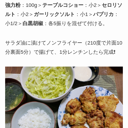
強力粉
：100g＞
テーブルコショー
：小2＞
セロリソ
ルト
：小2＞
ガーリックソルト
：小1＞
パプリカ
：
小1/2＞
白黒胡椒
：各5振りを混ぜて付ける。
サラダ油に漬けてノンフライヤー（210度で片面10
分裏面5分）で揚げて、1分レンチンしたら完成❗