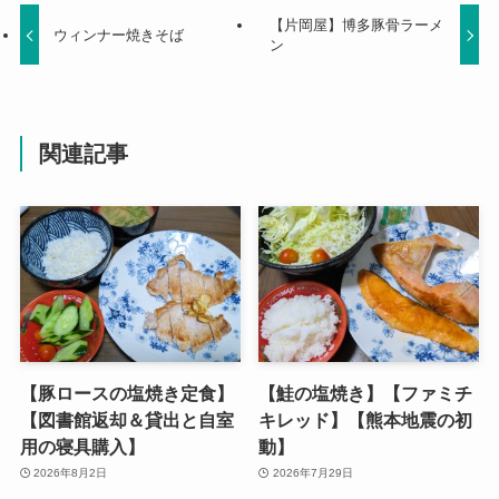
【片岡屋】博多豚骨ラーメ
ウィンナー焼きそば
ン
関連記事
【豚ロースの塩焼き定食】
【鮭の塩焼き】【ファミチ
【図書館返却＆貸出と自室
キレッド】【熊本地震の初
用の寝具購入】
動】
2026年8月2日
2026年7月29日