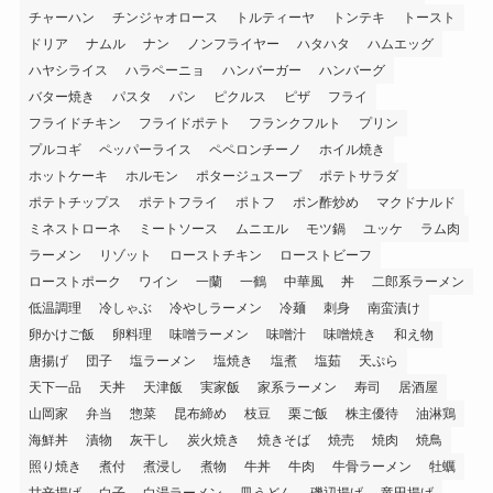
チャーハン
チンジャオロース
トルティーヤ
トンテキ
トースト
ドリア
ナムル
ナン
ノンフライヤー
ハタハタ
ハムエッグ
ハヤシライス
ハラペーニョ
ハンバーガー
ハンバーグ
バター焼き
パスタ
パン
ピクルス
ピザ
フライ
フライドチキン
フライドポテト
フランクフルト
プリン
プルコギ
ペッパーライス
ペペロンチーノ
ホイル焼き
ホットケーキ
ホルモン
ポタージュスープ
ポテトサラダ
ポテトチップス
ポテトフライ
ポトフ
ポン酢炒め
マクドナルド
ミネストローネ
ミートソース
ムニエル
モツ鍋
ユッケ
ラム肉
ラーメン
リゾット
ローストチキン
ローストビーフ
ローストポーク
ワイン
一蘭
一鶴
中華風
丼
二郎系ラーメン
低温調理
冷しゃぶ
冷やしラーメン
冷麺
刺身
南蛮漬け
卵かけご飯
卵料理
味噌ラーメン
味噌汁
味噌焼き
和え物
唐揚げ
団子
塩ラーメン
塩焼き
塩煮
塩茹
天ぷら
天下一品
天丼
天津飯
実家飯
家系ラーメン
寿司
居酒屋
山岡家
弁当
惣菜
昆布締め
枝豆
栗ご飯
株主優待
油淋鶏
海鮮丼
漬物
灰干し
炭火焼き
焼きそば
焼売
焼肉
焼鳥
照り焼き
煮付
煮浸し
煮物
牛丼
牛肉
牛骨ラーメン
牡蠣
甘辛揚げ
白子
白湯ラーメン
皿うどん
磯辺揚げ
竜田揚げ