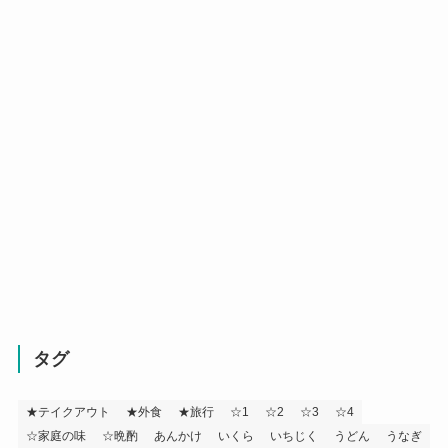
タグ
★テイクアウト
★外食
★旅行
☆1
☆2
☆3
☆4
☆家庭の味
☆晩酌
あんかけ
いくら
いちじく
うどん
うなぎ