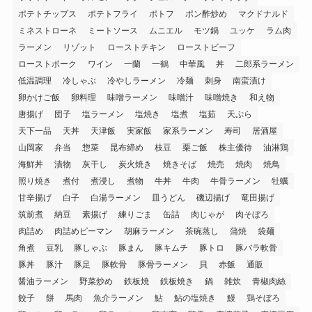
ポテトチップス
ポテトフライ
ポトフ
ポン酢炒め
マクドナルド
ミネストローネ
ミートソース
ムニエル
モツ鍋
ユッケ
ラム肉
ラーメン
リゾット
ローストチキン
ローストビーフ
ローストポーク
ワイン
一蘭
一鶴
中華風
丼
二郎系ラーメン
低温調理
冷しゃぶ
冷やしラーメン
冷麺
刺身
南蛮漬け
卵かけご飯
卵料理
味噌ラーメン
味噌汁
味噌焼き
和え物
唐揚げ
団子
塩ラーメン
塩焼き
塩煮
塩茹
天ぷら
天下一品
天丼
天津飯
実家飯
家系ラーメン
寿司
居酒屋
山岡家
弁当
惣菜
昆布締め
枝豆
栗ご飯
株主優待
油淋鶏
海鮮丼
漬物
灰干し
炭火焼き
焼きそば
焼売
焼肉
焼鳥
照り焼き
煮付
煮浸し
煮物
牛丼
牛肉
牛骨ラーメン
牡蠣
甘辛揚げ
白子
白湯ラーメン
皿うどん
磯辺揚げ
竜田揚げ
筑前煮
納豆
素揚げ
練りごま
缶詰
肉じゃが
肉そぼろ
肉詰め
肉詰めピーマン
胡麻ラーメン
茶碗蒸し
蒲焼
袋麺
角煮
豆乳
豚しゃぶ
豚まん
豚キムチ
豚トロ
豚バラ軟骨
豚丼
豚汁
豚足
豚軟骨
豚骨ラーメン
貝
赤飯
通販
醤油ラーメン
野菜炒め
鉄板焼
鉄板焼き
鍋
雑炊
青椒肉絲
餃子
餅
馬肉
魚介ラーメン
鮎
鮎の塩焼き
鰻
鶏そぼろ