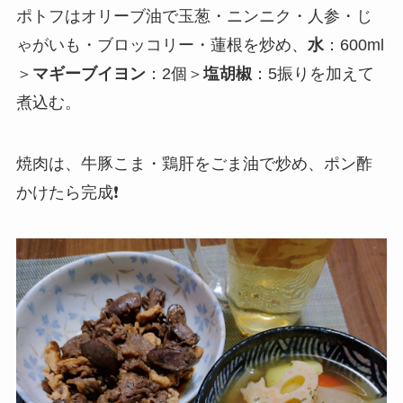
ポトフはオリーブ油で玉葱・ニンニク・人参・じ
ゃがいも・ブロッコリー・蓮根を炒め、
水
：600ml
＞
マギーブイヨン
：2個＞
塩胡椒
：5振りを加えて
煮込む。
焼肉は、牛豚こま・鶏肝をごま油で炒め、ポン酢
かけたら完成❗