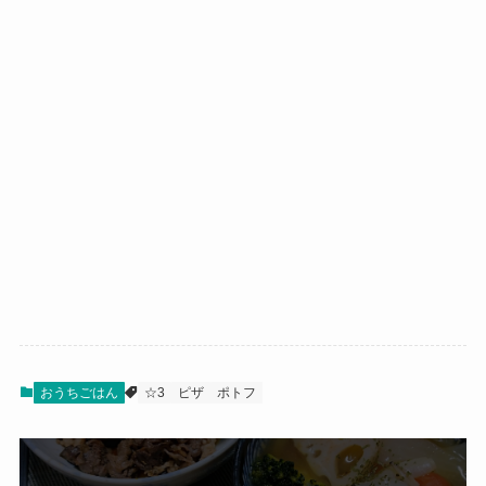
おうちごはん
☆3
ピザ
ポトフ