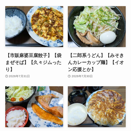
【市販麻婆豆腐餃子】【袋
【二郎系うどん】【みそき
まぜそば】【久々ジムった
んカレーカップ麺】【イオ
り】
ン応援とか】
2026年7月31日
2026年7月30日