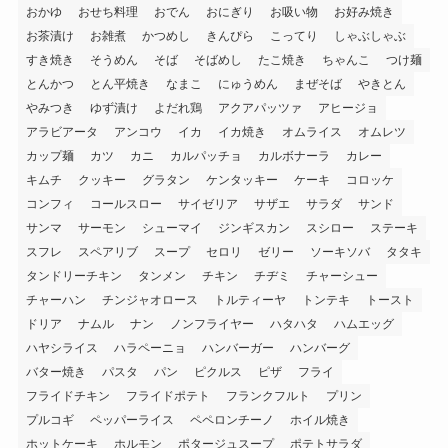
おかゆ
おせち料理
おでん
おにぎり
お吸い物
お好み焼き
お茶漬け
お雑煮
かつめし
きんぴら
こってり
しゃぶしゃぶ
すき焼き
そうめん
そば
そばめし
たこ焼き
ちゃんこ
つけ麺
とんかつ
とん平焼き
なまこ
にゅうめん
まぜそば
やきとん
やみつき
ゆず漬け
よだれ鶏
アクアパッツァ
アヒージョ
アラビアータ
アンコウ
イカ
イカ焼き
オムライス
オムレツ
カップ麺
カツ
カニ
カルパッチョ
カルボナーラ
カレー
キムチ
クッキー
グラタン
ケンタッキー
ケーキ
コロッケ
コンフィ
コールスロー
サイゼリア
サザエ
サラダ
サンド
サンマ
サーモン
シューマイ
ジンギスカン
スシロー
ステーキ
スフレ
スペアリブ
スープ
セロリ
ゼリー
ソーキソバ
タタキ
タンドリーチキン
タンメン
チキン
チヂミ
チャーシュー
チャーハン
チンジャオロース
トルティーヤ
トンテキ
トースト
ドリア
ナムル
ナン
ノンフライヤー
ハタハタ
ハムエッグ
ハヤシライス
ハラペーニョ
ハンバーガー
ハンバーグ
バター焼き
パスタ
パン
ピクルス
ピザ
フライ
フライドチキン
フライドポテト
フランクフルト
プリン
プルコギ
ペッパーライス
ペペロンチーノ
ホイル焼き
ホットケーキ
ホルモン
ポタージュスープ
ポテトサラダ