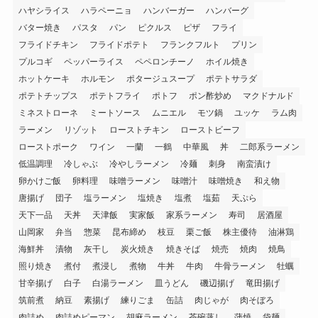
ハヤシライス
ハラペーニョ
ハンバーガー
ハンバーグ
バター焼き
パスタ
パン
ピクルス
ピザ
フライ
フライドチキン
フライドポテト
フランクフルト
プリン
プルコギ
ペッパーライス
ペペロンチーノ
ホイル焼き
ホットケーキ
ホルモン
ポタージュスープ
ポテトサラダ
ポテトチップス
ポテトフライ
ポトフ
ポン酢炒め
マクドナルド
ミネストローネ
ミートソース
ムニエル
モツ鍋
ユッケ
ラム肉
ラーメン
リゾット
ローストチキン
ローストビーフ
ローストポーク
ワイン
一蘭
一鶴
中華風
丼
二郎系ラーメン
低温調理
冷しゃぶ
冷やしラーメン
冷麺
刺身
南蛮漬け
卵かけご飯
卵料理
味噌ラーメン
味噌汁
味噌焼き
和え物
唐揚げ
団子
塩ラーメン
塩焼き
塩煮
塩茹
天ぷら
天下一品
天丼
天津飯
実家飯
家系ラーメン
寿司
居酒屋
山岡家
弁当
惣菜
昆布締め
枝豆
栗ご飯
株主優待
油淋鶏
海鮮丼
漬物
灰干し
炭火焼き
焼きそば
焼売
焼肉
焼鳥
照り焼き
煮付
煮浸し
煮物
牛丼
牛肉
牛骨ラーメン
牡蠣
甘辛揚げ
白子
白湯ラーメン
皿うどん
磯辺揚げ
竜田揚げ
筑前煮
納豆
素揚げ
練りごま
缶詰
肉じゃが
肉そぼろ
肉詰め
肉詰めピーマン
胡麻ラーメン
茶碗蒸し
蒲焼
袋麺