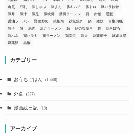
角煮
豆乳
豚しゃぶ
豚まん
豚キムチ
豚トロ
豚バラ軟骨
豚丼
豚汁
豚足
豚軟骨
豚骨ラーメン
貝
赤飯
通販
醤油ラーメン
野菜炒め
鉄板焼
鉄板焼き
鍋
雑炊
青椒肉絲
餃子
餅
馬肉
魚介ラーメン
鮎
鮎の塩焼き
鰻
鶏そぼろ
鶏ハム
鶏ハラミ
鶏ラーメン
鶏南蛮
鶏天
麻婆茄子
麻婆豆腐
麻薬卵
黒酢
カテゴリー
おうちごはん
(1,446)
外食
(227)
漫画絵日記
(18)
アーカイブ