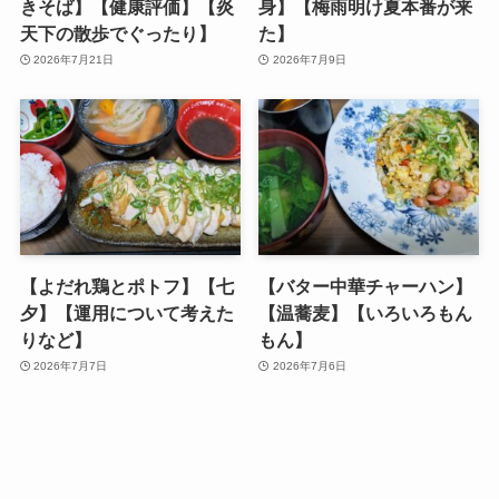
きそば】【健康評価】【炎
身】【梅雨明け夏本番が来
天下の散歩でぐったり】
た】
2026年7月21日
2026年7月9日
【よだれ鶏とポトフ】【七
【バター中華チャーハン】
夕】【運用について考えた
【温蕎麦】【いろいろもん
りなど】
もん】
2026年7月7日
2026年7月6日