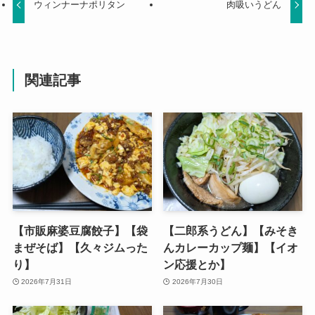
ウィンナーナポリタン
肉吸いうどん
関連記事
【市販麻婆豆腐餃子】【袋
【二郎系うどん】【みそき
まぜそば】【久々ジムった
んカレーカップ麺】【イオ
り】
ン応援とか】
2026年7月31日
2026年7月30日