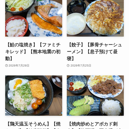
【鮭の塩焼き】【ファミチ
【餃子】【豚骨チャーシュ
キレッド】【熊本地震の初
ーメン】【息子預けて昼
動】
寝】
2026年7月29日
2026年7月25日
【鶏天温玉そうめん】【焼
【焼肉炒めとアボカド刺