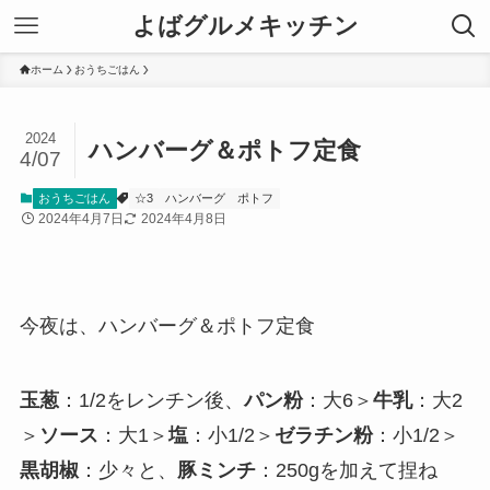
よばグルメキッチン
ホーム
おうちごはん
2024
ハンバーグ＆ポトフ定食
4/07
おうちごはん
☆3
ハンバーグ
ポトフ
2024年4月7日
2024年4月8日
今夜は、ハンバーグ＆ポトフ定食
玉葱
：1/2をレンチン後、
パン粉
：大6＞
牛乳
：大2
＞
ソース
：大1＞
塩
：小1/2＞
ゼラチン粉
：小1/2＞
黒胡椒
：少々と、
豚ミンチ
：250gを加えて捏ね