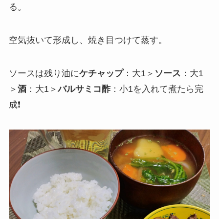
る。
空気抜いて形成し、焼き目つけて蒸す。
ソースは残り油に
ケチャップ
：大1＞
ソース
：大1
＞
酒
：大1＞
バルサミコ酢
：小1を入れて煮たら完
成❗