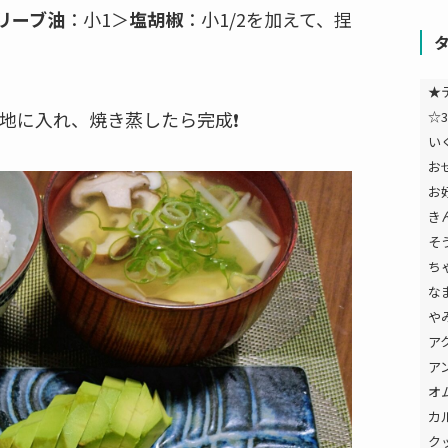
リーブ油
：小1＞
塩胡椒
：小1/2を加えて、捏
★
生地に入れ、焼き蒸したら完成❗
☆3
い
お
お
き
そ
ち
な
や
ア
ア
オ
カ
ク