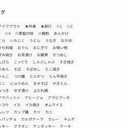
タグ
テイクアウト
★外食
★旅行
☆1
☆2
☆4
☆家庭の味
☆晩酌
あんかけ
くら
いちじく
うどん
うなぎ
おかゆ
せち料理
おでん
おにぎり
お吸い物
好み焼き
お茶漬け
お雑煮
かつめし
んぴら
こってり
しゃぶしゃぶ
すき焼き
うめん
そば
そばめし
たこ焼き
ゃんこ
つけ麺
とんかつ
とん平焼き
まこ
にゅうめん
まぜそば
やきとん
みつき
ゆず漬け
よだれ鶏
クアパッツァ
アヒージョ
アラビアータ
ンコウ
イカ
イカ焼き
オムライス
ムレツ
カップ麺
カツ
カニ
ルパッチョ
カルボナーラ
カレー
キムチ
ッキー
グラタン
ケンタッキー
ケーキ