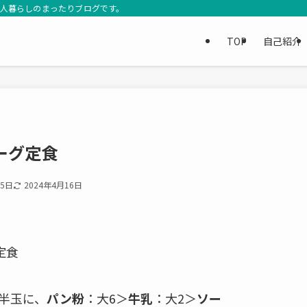
3人暮らしのまったりブログです。
TOP
自己紹介
ーグ定食
15日
2024年4月16日
定食
半玉に、
パン粉
：大6＞
牛乳
：大2＞
ソー