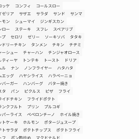
ロッケ
コンフィ
コールスロー
イゼリア
サザエ
サラダ
サンド
サンマ
ーモン
シューマイ
ジンギスカン
シロー
ステーキ
スフレ
スペアリブ
ープ
セロリ
ゼリー
ソーキソバ
タタキ
ンドリーチキン
タンメン
チキン
チヂミ
ャーシュー
チャーハン
チンジャオロース
ルティーヤ
トンテキ
トースト
ドリア
ムル
ナン
ノンフライヤー
ハタハタ
ムエッグ
ハヤシライス
ハラペーニョ
ンバーガー
ハンバーグ
バター焼き
スタ
パン
ピクルス
ピザ
フライ
ライドチキン
フライドポテト
ランクフルト
プリン
プルコギ
ッパーライス
ペペロンチーノ
ホイル焼き
ットケーキ
ホルモン
ポタージュスープ
テトサラダ
ポテトチップス
ポテトフライ
トフ
ポン酢炒め
マクドナルド