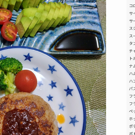
コ
サ
サ
ス
ス
タ
チ
ト
ナ
ハ
ハ
パ
フ
フ
ペ
ホ
ポ
ポ