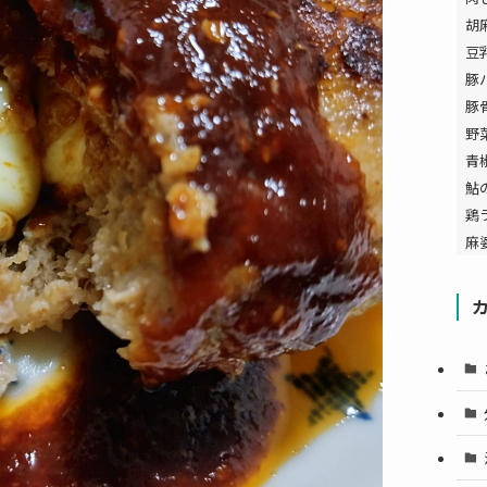
胡
豆
豚
豚
野
青
鮎
鶏
麻