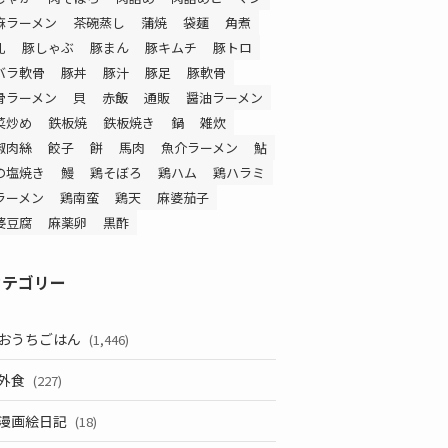
麻ラーメン
茶碗蒸し
蒲焼
袋麺
角煮
乳
豚しゃぶ
豚まん
豚キムチ
豚トロ
バラ軟骨
豚丼
豚汁
豚足
豚軟骨
骨ラーメン
貝
赤飯
通販
醤油ラーメン
菜炒め
鉄板焼
鉄板焼き
鍋
雑炊
椒肉絲
餃子
餅
馬肉
魚介ラーメン
鮎
の塩焼き
鰻
鶏そぼろ
鶏ハム
鶏ハラミ
ラーメン
鶏南蛮
鶏天
麻婆茄子
婆豆腐
麻薬卵
黒酢
カテゴリー
おうちごはん
(1,446)
外食
(227)
漫画絵日記
(18)