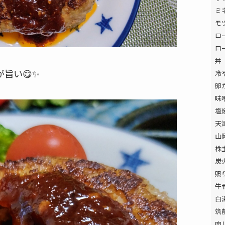
ミ
モ
ロ
ロ
丼
旨い😋✨
冷
卵
味
塩
天
山
株
炭
照
牛
白
筑
肉