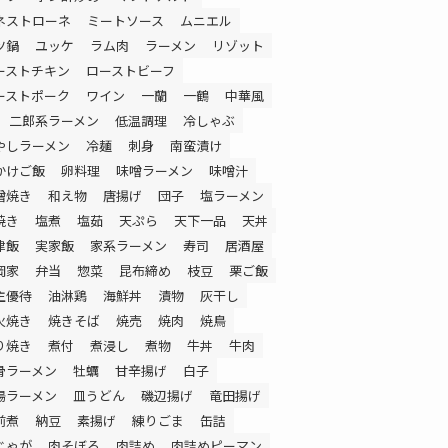
ネストローネ
ミートソース
ムニエル
ツ鍋
ユッケ
ラム肉
ラーメン
リゾット
ーストチキン
ローストビーフ
ーストポーク
ワイン
一蘭
一鶴
中華風
二郎系ラーメン
低温調理
冷しゃぶ
やしラーメン
冷麺
刺身
南蛮漬け
かけご飯
卵料理
味噌ラーメン
味噌汁
噌焼き
和え物
唐揚げ
団子
塩ラーメン
焼き
塩煮
塩茹
天ぷら
天下一品
天丼
津飯
実家飯
家系ラーメン
寿司
居酒屋
岡家
弁当
惣菜
昆布締め
枝豆
栗ご飯
主優待
油淋鶏
海鮮丼
漬物
灰干し
火焼き
焼きそば
焼売
焼肉
焼鳥
り焼き
煮付
煮浸し
煮物
牛丼
牛肉
骨ラーメン
牡蠣
甘辛揚げ
白子
湯ラーメン
皿うどん
磯辺揚げ
竜田揚げ
前煮
納豆
素揚げ
練りごま
缶詰
じゃが
肉そぼろ
肉詰め
肉詰めピーマン