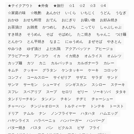
★テイクアウト
★外食
★旅行
☆1
☆2
☆3
☆4
☆家庭の味
☆晩酌
あんかけ
いくら
いちじく
うどん
うなぎ
おかゆ
おせち料理
おでん
おにぎり
お吸い物
お好み焼き
お茶漬け
お雑煮
かつめし
きんぴら
こってり
しゃぶしゃぶ
すき焼き
そうめん
そば
そばめし
たこ焼き
ちゃんこ
つけ麺
とんかつ
とん平焼き
なまこ
にゅうめん
まぜそば
やきとん
やみつき
ゆず漬け
よだれ鶏
アクアパッツァ
アヒージョ
アラビアータ
アンコウ
イカ
イカ焼き
オムライス
オムレツ
カップ麺
カツ
カニ
カルパッチョ
カルボナーラ
カレー
キムチ
クッキー
グラタン
ケンタッキー
ケーキ
コロッケ
コンフィ
コールスロー
サイゼリア
サザエ
サラダ
サンド
サンマ
サーモン
シューマイ
ジンギスカン
スシロー
ステーキ
スフレ
スペアリブ
スープ
セロリ
ゼリー
ソーキソバ
タタキ
タンドリーチキン
タンメン
チキン
チヂミ
チャーシュー
チャーハン
チンジャオロース
トルティーヤ
トンテキ
トースト
ドリア
ナムル
ナン
ノンフライヤー
ハタハタ
ハムエッグ
ハヤシライス
ハラペーニョ
ハンバーガー
ハンバーグ
バター焼き
パスタ
パン
ピクルス
ピザ
フライ