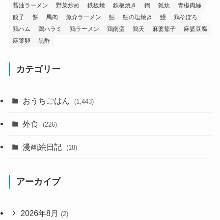
醤油ラーメン
野菜炒め
鉄板焼
鉄板焼き
鍋
雑炊
青椒肉絲
餃子
餅
馬肉
魚介ラーメン
鮎
鮎の塩焼き
鰻
鶏そぼろ
鶏ハム
鶏ハラミ
鶏ラーメン
鶏南蛮
鶏天
麻婆茄子
麻婆豆腐
麻薬卵
黒酢
カテゴリー
おうちごはん
(1,443)
外食
(226)
漫画絵日記
(18)
アーカイブ
2026年8月
(2)