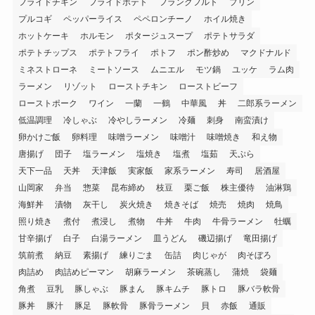
フライドチキン
フライドポテト
フランクフルト
プリン
プルコギ
ペッパーライス
ペペロンチーノ
ホイル焼き
ホットケーキ
ホルモン
ポタージュスープ
ポテトサラダ
ポテトチップス
ポテトフライ
ポトフ
ポン酢炒め
マクドナルド
ミネストローネ
ミートソース
ムニエル
モツ鍋
ユッケ
ラム肉
ラーメン
リゾット
ローストチキン
ローストビーフ
ローストポーク
ワイン
一蘭
一鶴
中華風
丼
二郎系ラーメン
低温調理
冷しゃぶ
冷やしラーメン
冷麺
刺身
南蛮漬け
卵かけご飯
卵料理
味噌ラーメン
味噌汁
味噌焼き
和え物
唐揚げ
団子
塩ラーメン
塩焼き
塩煮
塩茹
天ぷら
天下一品
天丼
天津飯
実家飯
家系ラーメン
寿司
居酒屋
山岡家
弁当
惣菜
昆布締め
枝豆
栗ご飯
株主優待
油淋鶏
海鮮丼
漬物
灰干し
炭火焼き
焼きそば
焼売
焼肉
焼鳥
照り焼き
煮付
煮浸し
煮物
牛丼
牛肉
牛骨ラーメン
牡蠣
甘辛揚げ
白子
白湯ラーメン
皿うどん
磯辺揚げ
竜田揚げ
筑前煮
納豆
素揚げ
練りごま
缶詰
肉じゃが
肉そぼろ
肉詰め
肉詰めピーマン
胡麻ラーメン
茶碗蒸し
蒲焼
袋麺
角煮
豆乳
豚しゃぶ
豚まん
豚キムチ
豚トロ
豚バラ軟骨
豚丼
豚汁
豚足
豚軟骨
豚骨ラーメン
貝
赤飯
通販