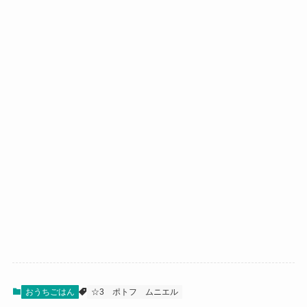
おうちごはん
☆3
ポトフ
ムニエル