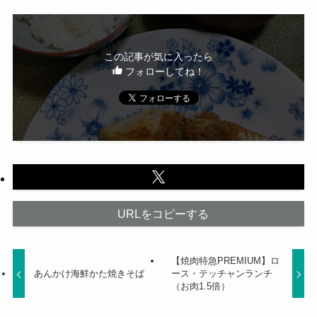
この記事が気に入ったら
フォローしてね！
URLをコピーする
【焼肉特急PREMIUM】ロ
あんかけ海鮮かた焼きそば
ース・テッチャンランチ
（お肉1.5倍）