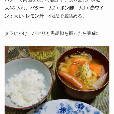
大3を入れ、
バター
：大2＞
ポン酢
：大1＞
赤ワイ
ン
：大1＞
レモン汁
：小1/2で煮詰める。
タラにかけ、パセリと黒胡椒を振ったら完成❗