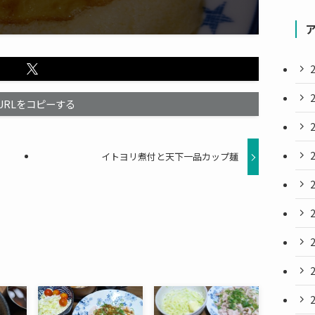
URLをコピーする
当
イトヨリ煮付と天下一品カップ麺