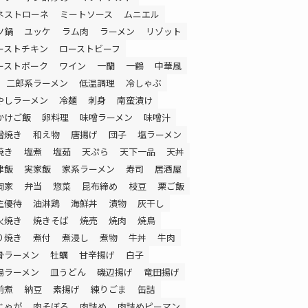
ネストローネ
ミートソース
ムニエル
ツ鍋
ユッケ
ラム肉
ラーメン
リゾット
ーストチキン
ローストビーフ
ーストポーク
ワイン
一蘭
一鶴
中華風
二郎系ラーメン
低温調理
冷しゃぶ
やしラーメン
冷麺
刺身
南蛮漬け
かけご飯
卵料理
味噌ラーメン
味噌汁
噌焼き
和え物
唐揚げ
団子
塩ラーメン
焼き
塩煮
塩茹
天ぷら
天下一品
天丼
津飯
実家飯
家系ラーメン
寿司
居酒屋
岡家
弁当
惣菜
昆布締め
枝豆
栗ご飯
主優待
油淋鶏
海鮮丼
漬物
灰干し
火焼き
焼きそば
焼売
焼肉
焼鳥
り焼き
煮付
煮浸し
煮物
牛丼
牛肉
骨ラーメン
牡蠣
甘辛揚げ
白子
湯ラーメン
皿うどん
磯辺揚げ
竜田揚げ
前煮
納豆
素揚げ
練りごま
缶詰
じゃが
肉そぼろ
肉詰め
肉詰めピーマン