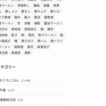
麻ラーメン
茶碗蒸し
蒲焼
袋麺
角煮
乳
豚しゃぶ
豚まん
豚キムチ
豚トロ
バラ軟骨
豚丼
豚汁
豚足
豚軟骨
骨ラーメン
貝
赤飯
通販
醤油ラーメン
菜炒め
鉄板焼
鉄板焼き
鍋
雑炊
椒肉絲
餃子
餅
馬肉
魚介ラーメン
鮎
の塩焼き
鰻
鶏そぼろ
鶏ハム
鶏ハラミ
ラーメン
鶏南蛮
鶏天
麻婆茄子
婆豆腐
麻薬卵
黒酢
カテゴリー
おうちごはん
(1,446)
外食
(227)
漫画絵日記
(18)