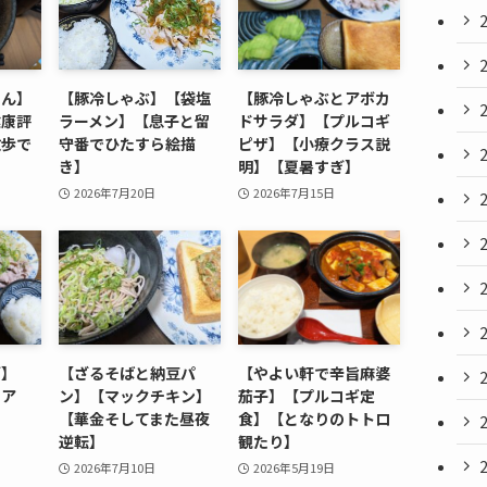
めん】
【豚冷しゃぶ】【袋塩
【豚冷しゃぶとアボカ
健康評
ラーメン】【息子と留
ドサラダ】【プルコギ
散歩で
守番でひたすら絵描
ピザ】【小療クラス説
き】
明】【夏暑すぎ】
2026年7月20日
2026年7月15日
ダ】
【ざるそばと納豆パ
【やよい軒で辛旨麻婆
イア
ン】【マックチキン】
茄子】【プルコギ定
【華金そしてまた昼夜
食】【となりのトトロ
逆転】
観たり】
2026年7月10日
2026年5月19日