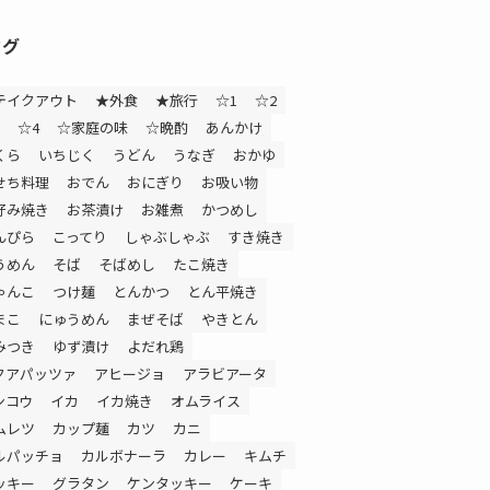
タグ
テイクアウト
★外食
★旅行
☆1
☆2
☆4
☆家庭の味
☆晩酌
あんかけ
くら
いちじく
うどん
うなぎ
おかゆ
せち料理
おでん
おにぎり
お吸い物
好み焼き
お茶漬け
お雑煮
かつめし
んぴら
こってり
しゃぶしゃぶ
すき焼き
うめん
そば
そばめし
たこ焼き
ゃんこ
つけ麺
とんかつ
とん平焼き
まこ
にゅうめん
まぜそば
やきとん
みつき
ゆず漬け
よだれ鶏
クアパッツァ
アヒージョ
アラビアータ
ンコウ
イカ
イカ焼き
オムライス
ムレツ
カップ麺
カツ
カニ
ルパッチョ
カルボナーラ
カレー
キムチ
ッキー
グラタン
ケンタッキー
ケーキ