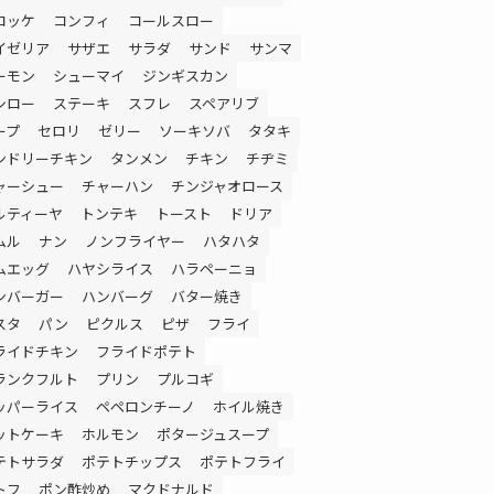
ロッケ
コンフィ
コールスロー
イゼリア
サザエ
サラダ
サンド
サンマ
ーモン
シューマイ
ジンギスカン
シロー
ステーキ
スフレ
スペアリブ
ープ
セロリ
ゼリー
ソーキソバ
タタキ
ンドリーチキン
タンメン
チキン
チヂミ
ャーシュー
チャーハン
チンジャオロース
ルティーヤ
トンテキ
トースト
ドリア
ムル
ナン
ノンフライヤー
ハタハタ
ムエッグ
ハヤシライス
ハラペーニョ
ンバーガー
ハンバーグ
バター焼き
スタ
パン
ピクルス
ピザ
フライ
ライドチキン
フライドポテト
ランクフルト
プリン
プルコギ
ッパーライス
ペペロンチーノ
ホイル焼き
ットケーキ
ホルモン
ポタージュスープ
テトサラダ
ポテトチップス
ポテトフライ
トフ
ポン酢炒め
マクドナルド