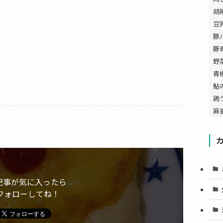
胡
豆
豚
豚
野
青
鮎
鶏
麻
記事が気に入ったら
フォローしてね！