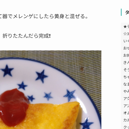
て器でメレンゲにしたら黄身と混ぜる。
★
☆3
、折りたたんだら完成❗
い
お
お
き
そ
ち
な
や
ア
ア
オ
カ
ク