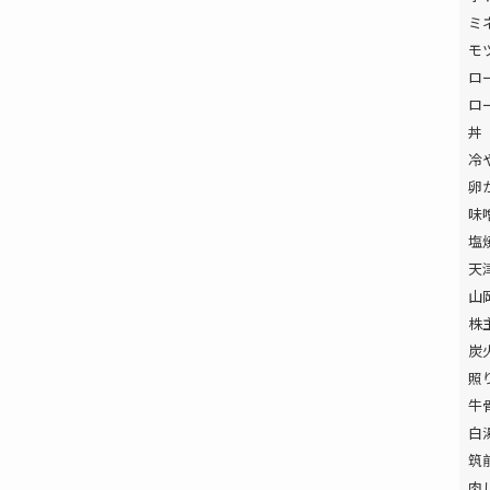
ミ
モ
ロ
ロ
丼
冷
卵
味
塩
天
山
株
炭
照
牛
白
筑
肉