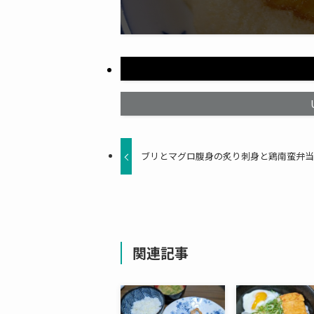
ブリとマグロ腹身の炙り刺身と鶏南蛮弁
関連記事