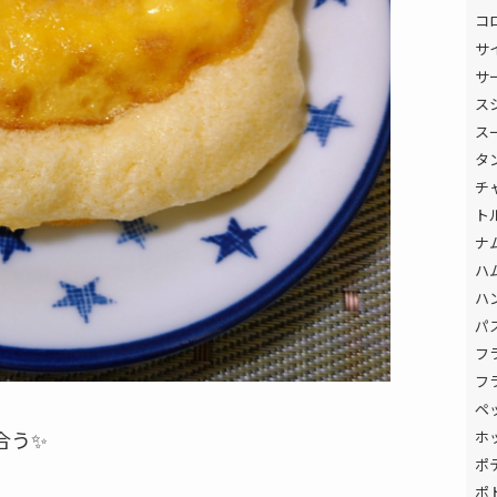
コ
サ
サ
ス
ス
タ
チ
ト
ナ
ハ
ハ
パ
フ
フ
ペ
合う✨
ホ
ポ
ポ