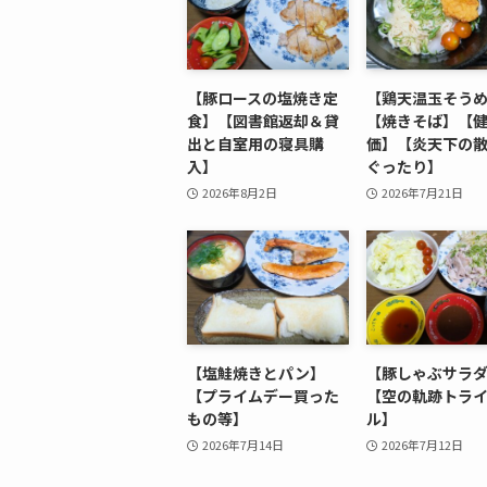
【豚ロースの塩焼き定
【鶏天温玉そう
食】【図書館返却＆貸
【焼きそば】【
出と自室用の寝具購
価】【炎天下の
入】
ぐったり】
2026年8月2日
2026年7月21日
【塩鮭焼きとパン】
【豚しゃぶサラ
【プライムデー買った
【空の軌跡トラ
もの等】
ル】
2026年7月14日
2026年7月12日