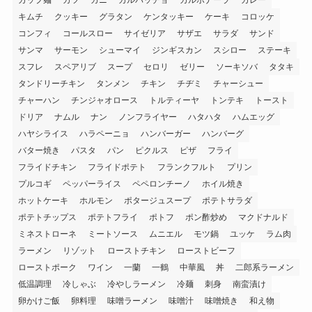
キムチ
クッキー
グラタン
ケンタッキー
ケーキ
コロッケ
コンフィ
コールスロー
サイゼリア
サザエ
サラダ
サンド
サンマ
サーモン
シューマイ
ジンギスカン
スシロー
ステーキ
スフレ
スペアリブ
スープ
セロリ
ゼリー
ソーキソバ
タタキ
タンドリーチキン
タンメン
チキン
チヂミ
チャーシュー
チャーハン
チンジャオロース
トルティーヤ
トンテキ
トースト
ドリア
ナムル
ナン
ノンフライヤー
ハタハタ
ハムエッグ
ハヤシライス
ハラペーニョ
ハンバーガー
ハンバーグ
バター焼き
パスタ
パン
ピクルス
ピザ
フライ
フライドチキン
フライドポテト
フランクフルト
プリン
プルコギ
ペッパーライス
ペペロンチーノ
ホイル焼き
ホットケーキ
ホルモン
ポタージュスープ
ポテトサラダ
ポテトチップス
ポテトフライ
ポトフ
ポン酢炒め
マクドナルド
ミネストローネ
ミートソース
ムニエル
モツ鍋
ユッケ
ラム肉
ラーメン
リゾット
ローストチキン
ローストビーフ
ローストポーク
ワイン
一蘭
一鶴
中華風
丼
二郎系ラーメン
低温調理
冷しゃぶ
冷やしラーメン
冷麺
刺身
南蛮漬け
卵かけご飯
卵料理
味噌ラーメン
味噌汁
味噌焼き
和え物