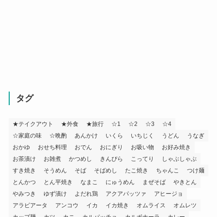
タグ
★テイクアウト
★外食
★旅行
☆1
☆2
☆3
☆4
☆家庭の味
☆晩酌
あんかけ
いくら
いちじく
うどん
うなぎ
おかゆ
おせち料理
おでん
おにぎり
お吸い物
お好み焼き
お茶漬け
お雑煮
かつめし
きんぴら
こってり
しゃぶしゃぶ
すき焼き
そうめん
そば
そばめし
たこ焼き
ちゃんこ
つけ麺
とんかつ
とん平焼き
なまこ
にゅうめん
まぜそば
やきとん
やみつき
ゆず漬け
よだれ鶏
アクアパッツァ
アヒージョ
アラビアータ
アンコウ
イカ
イカ焼き
オムライス
オムレツ
カップ麺
カツ
カニ
カルパッチョ
カルボナーラ
カレー