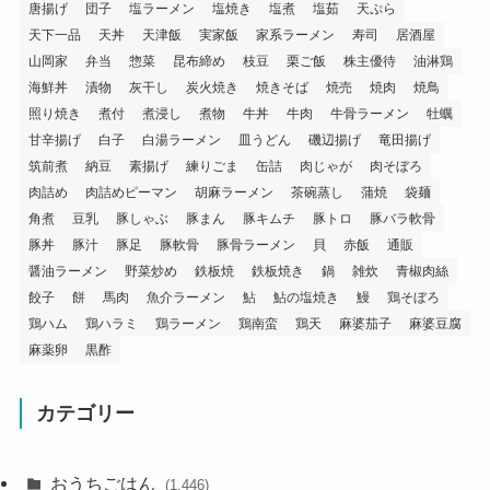
唐揚げ
団子
塩ラーメン
塩焼き
塩煮
塩茹
天ぷら
天下一品
天丼
天津飯
実家飯
家系ラーメン
寿司
居酒屋
山岡家
弁当
惣菜
昆布締め
枝豆
栗ご飯
株主優待
油淋鶏
海鮮丼
漬物
灰干し
炭火焼き
焼きそば
焼売
焼肉
焼鳥
照り焼き
煮付
煮浸し
煮物
牛丼
牛肉
牛骨ラーメン
牡蠣
甘辛揚げ
白子
白湯ラーメン
皿うどん
磯辺揚げ
竜田揚げ
筑前煮
納豆
素揚げ
練りごま
缶詰
肉じゃが
肉そぼろ
肉詰め
肉詰めピーマン
胡麻ラーメン
茶碗蒸し
蒲焼
袋麺
角煮
豆乳
豚しゃぶ
豚まん
豚キムチ
豚トロ
豚バラ軟骨
豚丼
豚汁
豚足
豚軟骨
豚骨ラーメン
貝
赤飯
通販
醤油ラーメン
野菜炒め
鉄板焼
鉄板焼き
鍋
雑炊
青椒肉絲
餃子
餅
馬肉
魚介ラーメン
鮎
鮎の塩焼き
鰻
鶏そぼろ
鶏ハム
鶏ハラミ
鶏ラーメン
鶏南蛮
鶏天
麻婆茄子
麻婆豆腐
麻薬卵
黒酢
カテゴリー
おうちごはん
(1,446)