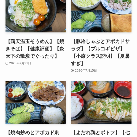
【鶏天温玉そうめん】【焼
【豚冷しゃぶとアボカドサ
きそば】【健康評価】【炎
ラダ】【プルコギピザ】
天下の散歩でぐったり】
【小療クラス説明】【夏暑
すぎ】
2026年7月21日
2026年7月15日
【焼肉炒めとアボカド刺
【よだれ鶏とポトフ】【七