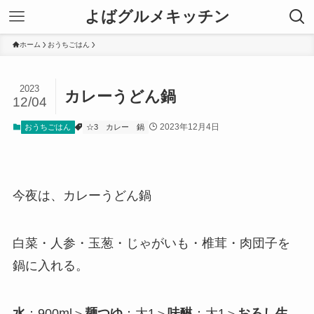
よばグルメキッチン
ホーム
おうちごはん
2023
カレーうどん鍋
12/04
2023年12月4日
おうちごはん
☆3
カレー
鍋
今夜は、カレーうどん鍋
白菜・人参・玉葱・じゃがいも・椎茸・肉団子を
鍋に入れる。
水
：900ml＞
麺つゆ
：大1＞
味醂
：大1＞
おろし生