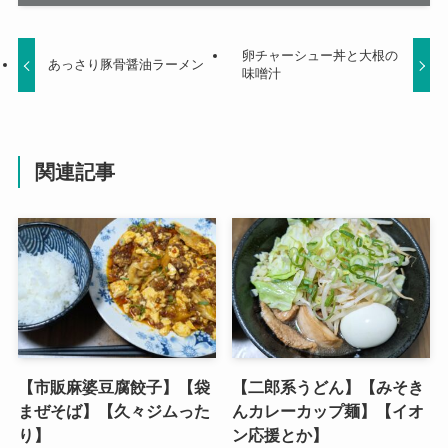
卵チャーシュー丼と大根の
あっさり豚骨醤油ラーメン
味噌汁
関連記事
【市販麻婆豆腐餃子】【袋
【二郎系うどん】【みそき
まぜそば】【久々ジムった
んカレーカップ麺】【イオ
り】
ン応援とか】