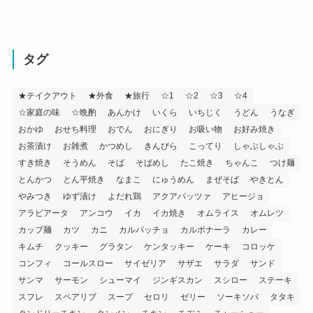
タグ
★テイクアウト
★外食
★旅行
☆1
☆2
☆3
☆4
☆家庭の味
☆晩酌
あんかけ
いくら
いちじく
うどん
うなぎ
おかゆ
おせち料理
おでん
おにぎり
お吸い物
お好み焼き
お茶漬け
お雑煮
かつめし
きんぴら
こってり
しゃぶしゃぶ
すき焼き
そうめん
そば
そばめし
たこ焼き
ちゃんこ
つけ麺
とんかつ
とん平焼き
なまこ
にゅうめん
まぜそば
やきとん
やみつき
ゆず漬け
よだれ鶏
アクアパッツァ
アヒージョ
アラビアータ
アンコウ
イカ
イカ焼き
オムライス
オムレツ
カップ麺
カツ
カニ
カルパッチョ
カルボナーラ
カレー
キムチ
クッキー
グラタン
ケンタッキー
ケーキ
コロッケ
コンフィ
コールスロー
サイゼリア
サザエ
サラダ
サンド
サンマ
サーモン
シューマイ
ジンギスカン
スシロー
ステーキ
スフレ
スペアリブ
スープ
セロリ
ゼリー
ソーキソバ
タタキ