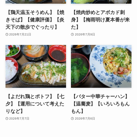
【鶏天温玉そうめん】【焼
【焼肉炒めとアボカド刺
きそば】【健康評価】【炎
身】【梅雨明け夏本番が来
天下の散歩でぐったり】
た】
2026年7月21日
2026年7月9日
【よだれ鶏とポトフ】【七
【バター中華チャーハン】
夕】【運用について考えた
【温蕎麦】【いろいろもん
りなど】
もん】
2026年7月7日
2026年7月6日