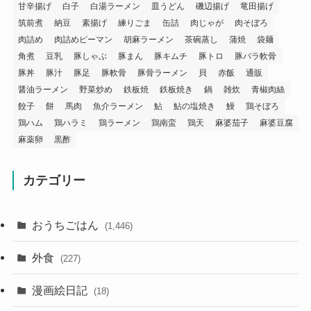
甘辛揚げ
白子
白湯ラーメン
皿うどん
磯辺揚げ
竜田揚げ
筑前煮
納豆
素揚げ
練りごま
缶詰
肉じゃが
肉そぼろ
肉詰め
肉詰めピーマン
胡麻ラーメン
茶碗蒸し
蒲焼
袋麺
角煮
豆乳
豚しゃぶ
豚まん
豚キムチ
豚トロ
豚バラ軟骨
豚丼
豚汁
豚足
豚軟骨
豚骨ラーメン
貝
赤飯
通販
醤油ラーメン
野菜炒め
鉄板焼
鉄板焼き
鍋
雑炊
青椒肉絲
餃子
餅
馬肉
魚介ラーメン
鮎
鮎の塩焼き
鰻
鶏そぼろ
鶏ハム
鶏ハラミ
鶏ラーメン
鶏南蛮
鶏天
麻婆茄子
麻婆豆腐
麻薬卵
黒酢
カテゴリー
おうちごはん
(1,446)
外食
(227)
漫画絵日記
(18)