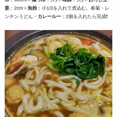
姜
：2cm＞
魚粉
：小1/2を入れて煮込む。春菊・レ
ンチンうどん・
カレールー
：2個を入れたら完成❗