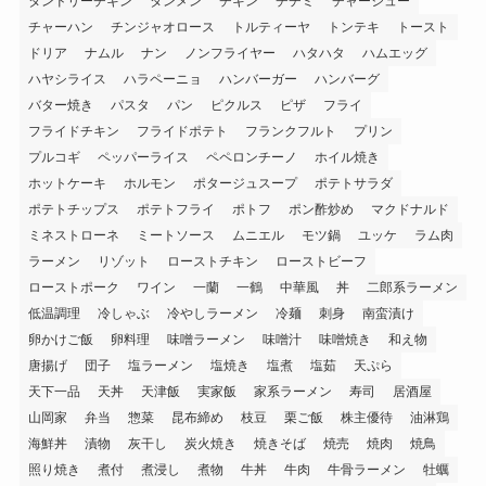
タンドリーチキン
タンメン
チキン
チヂミ
チャーシュー
チャーハン
チンジャオロース
トルティーヤ
トンテキ
トースト
ドリア
ナムル
ナン
ノンフライヤー
ハタハタ
ハムエッグ
ハヤシライス
ハラペーニョ
ハンバーガー
ハンバーグ
バター焼き
パスタ
パン
ピクルス
ピザ
フライ
フライドチキン
フライドポテト
フランクフルト
プリン
プルコギ
ペッパーライス
ペペロンチーノ
ホイル焼き
ホットケーキ
ホルモン
ポタージュスープ
ポテトサラダ
ポテトチップス
ポテトフライ
ポトフ
ポン酢炒め
マクドナルド
ミネストローネ
ミートソース
ムニエル
モツ鍋
ユッケ
ラム肉
ラーメン
リゾット
ローストチキン
ローストビーフ
ローストポーク
ワイン
一蘭
一鶴
中華風
丼
二郎系ラーメン
低温調理
冷しゃぶ
冷やしラーメン
冷麺
刺身
南蛮漬け
卵かけご飯
卵料理
味噌ラーメン
味噌汁
味噌焼き
和え物
唐揚げ
団子
塩ラーメン
塩焼き
塩煮
塩茹
天ぷら
天下一品
天丼
天津飯
実家飯
家系ラーメン
寿司
居酒屋
山岡家
弁当
惣菜
昆布締め
枝豆
栗ご飯
株主優待
油淋鶏
海鮮丼
漬物
灰干し
炭火焼き
焼きそば
焼売
焼肉
焼鳥
照り焼き
煮付
煮浸し
煮物
牛丼
牛肉
牛骨ラーメン
牡蠣