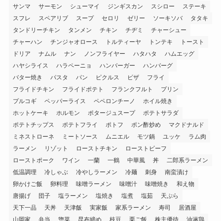
サンマ
サーモン
シューマイ
ジンギスカン
スシロー
ステーキ
スフレ
スペアリブ
スープ
セロリ
ゼリー
ソーキソバ
タタキ
タンドリーチキン
タンメン
チキン
チヂミ
チャーシュー
チャーハン
チンジャオロース
トルティーヤ
トンテキ
トースト
ドリア
ナムル
ナン
ノンフライヤー
ハタハタ
ハムエッグ
ハヤシライス
ハラペーニョ
ハンバーガー
ハンバーグ
バター焼き
パスタ
パン
ピクルス
ピザ
フライ
フライドチキン
フライドポテト
フランクフルト
プリン
プルコギ
ペッパーライス
ペペロンチーノ
ホイル焼き
ホットケーキ
ホルモン
ポタージュスープ
ポテトサラダ
ポテトチップス
ポテトフライ
ポトフ
ポン酢炒め
マクドナルド
ミネストローネ
ミートソース
ムニエル
モツ鍋
ユッケ
ラム肉
ラーメン
リゾット
ローストチキン
ローストビーフ
ローストポーク
ワイン
一蘭
一鶴
中華風
丼
二郎系ラーメン
低温調理
冷しゃぶ
冷やしラーメン
冷麺
刺身
南蛮漬け
卵かけご飯
卵料理
味噌ラーメン
味噌汁
味噌焼き
和え物
唐揚げ
団子
塩ラーメン
塩焼き
塩煮
塩茹
天ぷら
天下一品
天丼
天津飯
実家飯
家系ラーメン
寿司
居酒屋
山岡家
弁当
惣菜
昆布締め
枝豆
栗ご飯
株主優待
油淋鶏