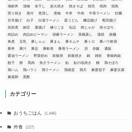
海鮮丼
漬物
灰干し
炭火焼き
焼きそば
焼売
焼肉
焼鳥
照り焼き
煮付
煮浸し
煮物
牛丼
牛肉
牛骨ラーメン
牡蠣
甘辛揚げ
白子
白湯ラーメン
皿うどん
磯辺揚げ
竜田揚げ
筑前煮
納豆
素揚げ
練りごま
缶詰
肉じゃが
肉そぼろ
肉詰め
肉詰めピーマン
胡麻ラーメン
茶碗蒸し
蒲焼
袋麺
角煮
豆乳
豚しゃぶ
豚まん
豚キムチ
豚トロ
豚バラ軟骨
豚丼
豚汁
豚足
豚軟骨
豚骨ラーメン
貝
赤飯
通販
醤油ラーメン
野菜炒め
鉄板焼
鉄板焼き
鍋
雑炊
青椒肉絲
餃子
餅
馬肉
魚介ラーメン
鮎
鮎の塩焼き
鰻
鶏そぼろ
鶏ハム
鶏ハラミ
鶏ラーメン
鶏南蛮
鶏天
麻婆茄子
麻婆豆腐
麻薬卵
黒酢
カテゴリー
おうちごはん
(1,446)
外食
(227)