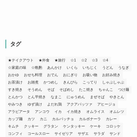
タグ
★テイクアウト
★外食
★旅行
☆1
☆2
☆3
☆4
☆家庭の味
☆晩酌
あんかけ
いくら
いちじく
うどん
うなぎ
おかゆ
おせち料理
おでん
おにぎり
お吸い物
お好み焼き
お茶漬け
お雑煮
かつめし
きんぴら
こってり
しゃぶしゃぶ
すき焼き
そうめん
そば
そばめし
たこ焼き
ちゃんこ
つけ麺
とんかつ
とん平焼き
なまこ
にゅうめん
まぜそば
やきとん
やみつき
ゆず漬け
よだれ鶏
アクアパッツァ
アヒージョ
アラビアータ
アンコウ
イカ
イカ焼き
オムライス
オムレツ
カップ麺
カツ
カニ
カルパッチョ
カルボナーラ
カレー
キムチ
クッキー
グラタン
ケンタッキー
ケーキ
コロッケ
コンフィ
コールスロー
サイゼリア
サザエ
サラダ
サンド