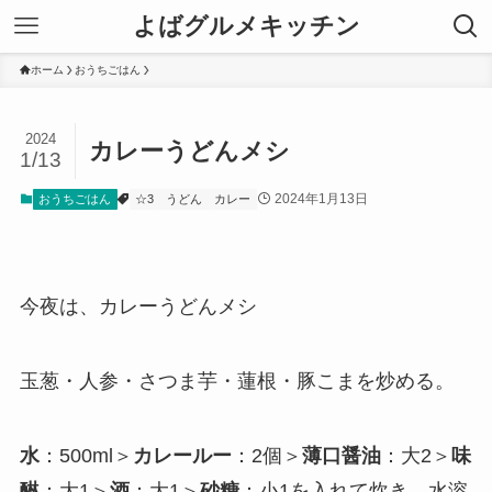
よばグルメキッチン
ホーム
おうちごはん
2024
カレーうどんメシ
1/13
2024年1月13日
おうちごはん
☆3
うどん
カレー
今夜は、カレーうどんメシ
玉葱・人参・さつま芋・蓮根・豚こまを炒める。
水
：500ml＞
カレールー
：2個＞
薄口醤油
：大2＞
味
醂
：大1＞
酒
：大1＞
砂糖
：小1を入れて炊き、水溶