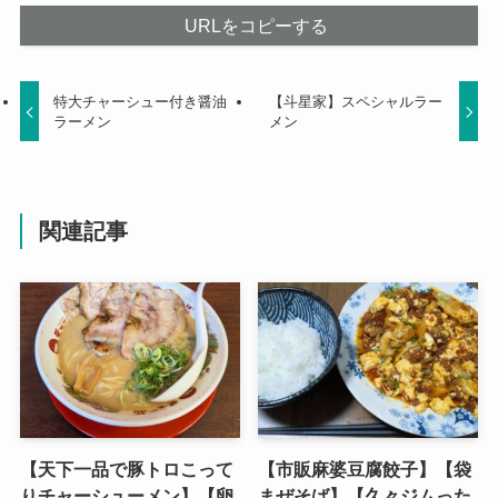
URLをコピーする
特大チャーシュー付き醤油
【斗星家】スペシャルラー
ラーメン
メン
関連記事
【天下一品で豚トロこって
【市販麻婆豆腐餃子】【袋
りチャーシューメン】【卵
まぜそば】【久々ジムった