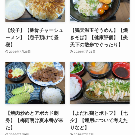
【餃子】【豚骨チャーシュ
【鶏天温玉そうめん】【焼
ーメン】【息子預けて昼
きそば】【健康評価】【炎
寝】
天下の散歩でぐったり】
2026年7月25日
2026年7月21日
【焼肉炒めとアボカド刺
【よだれ鶏とポトフ】【七
身】【梅雨明け夏本番が来
夕】【運用について考えた
た】
りなど】
2026年7月9日
2026年7月7日