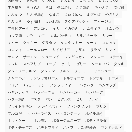
お茶漬け
お雑煮
かつめし
きんぴら
こってり
しゃぶしゃぶ
すき焼き
そうめん
そば
そばめし
たこ焼き
ちゃんこ
つけ麺
とんかつ
とん平焼き
なまこ
にゅうめん
まぜそば
やきとん
やみつき
ゆず漬け
よだれ鶏
アクアパッツァ
アヒージョ
アラビアータ
アンコウ
イカ
イカ焼き
オムライス
オムレツ
カップ麺
カツ
カニ
カルパッチョ
カルボナーラ
カレー
キムチ
クッキー
グラタン
ケンタッキー
ケーキ
コロッケ
コンフィ
コールスロー
サイゼリア
サザエ
サラダ
サンド
サンマ
サーモン
シューマイ
ジンギスカン
スシロー
ステーキ
スフレ
スペアリブ
スープ
セロリ
ゼリー
ソーキソバ
タタキ
タンドリーチキン
タンメン
チキン
チヂミ
チャーシュー
チャーハン
チンジャオロース
トルティーヤ
トンテキ
トースト
ドリア
ナムル
ナン
ノンフライヤー
ハタハタ
ハムエッグ
ハヤシライス
ハラペーニョ
ハンバーガー
ハンバーグ
バター焼き
パスタ
パン
ピクルス
ピザ
フライ
フライドチキン
フライドポテト
フランクフルト
プリン
プルコギ
ペッパーライス
ペペロンチーノ
ホイル焼き
ホットケーキ
ホルモン
ポタージュスープ
ポテトサラダ
ポテトチップス
ポテトフライ
ポトフ
ポン酢炒め
マクドナルド