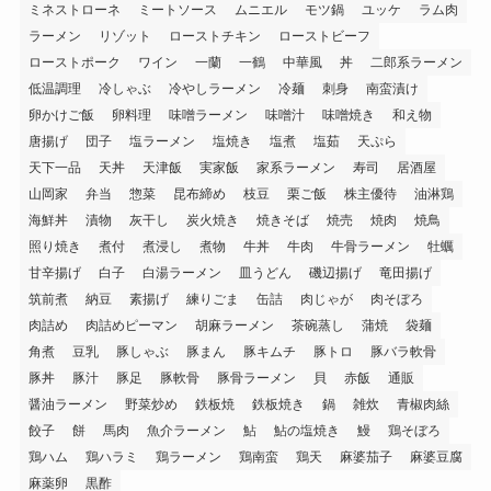
ミネストローネ
ミートソース
ムニエル
モツ鍋
ユッケ
ラム肉
ラーメン
リゾット
ローストチキン
ローストビーフ
ローストポーク
ワイン
一蘭
一鶴
中華風
丼
二郎系ラーメン
低温調理
冷しゃぶ
冷やしラーメン
冷麺
刺身
南蛮漬け
卵かけご飯
卵料理
味噌ラーメン
味噌汁
味噌焼き
和え物
唐揚げ
団子
塩ラーメン
塩焼き
塩煮
塩茹
天ぷら
天下一品
天丼
天津飯
実家飯
家系ラーメン
寿司
居酒屋
山岡家
弁当
惣菜
昆布締め
枝豆
栗ご飯
株主優待
油淋鶏
海鮮丼
漬物
灰干し
炭火焼き
焼きそば
焼売
焼肉
焼鳥
照り焼き
煮付
煮浸し
煮物
牛丼
牛肉
牛骨ラーメン
牡蠣
甘辛揚げ
白子
白湯ラーメン
皿うどん
磯辺揚げ
竜田揚げ
筑前煮
納豆
素揚げ
練りごま
缶詰
肉じゃが
肉そぼろ
肉詰め
肉詰めピーマン
胡麻ラーメン
茶碗蒸し
蒲焼
袋麺
角煮
豆乳
豚しゃぶ
豚まん
豚キムチ
豚トロ
豚バラ軟骨
豚丼
豚汁
豚足
豚軟骨
豚骨ラーメン
貝
赤飯
通販
醤油ラーメン
野菜炒め
鉄板焼
鉄板焼き
鍋
雑炊
青椒肉絲
餃子
餅
馬肉
魚介ラーメン
鮎
鮎の塩焼き
鰻
鶏そぼろ
鶏ハム
鶏ハラミ
鶏ラーメン
鶏南蛮
鶏天
麻婆茄子
麻婆豆腐
麻薬卵
黒酢