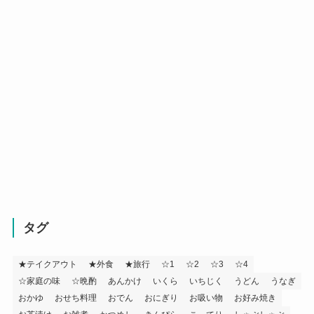
タグ
★テイクアウト
★外食
★旅行
☆1
☆2
☆3
☆4
☆家庭の味
☆晩酌
あんかけ
いくら
いちじく
うどん
うなぎ
おかゆ
おせち料理
おでん
おにぎり
お吸い物
お好み焼き