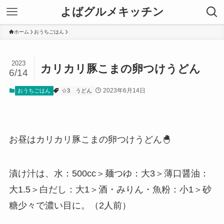
よばグルメキッチン
ホーム
おうちごはん
2023
カリカリ豚こまの卵つけうどん
6/14
2023年6月14日
おうちごはん
☆3
うどん
お昼はカリカリ豚こまの卵つけうどん🐣
漬け汁は、水：500cc＞麺つゆ：大3＞薄口醤油：
大1.5＞白だし：大1＞酒・みりん・魚粉：小1＞砂
糖少々で濃い目に。（2人前）