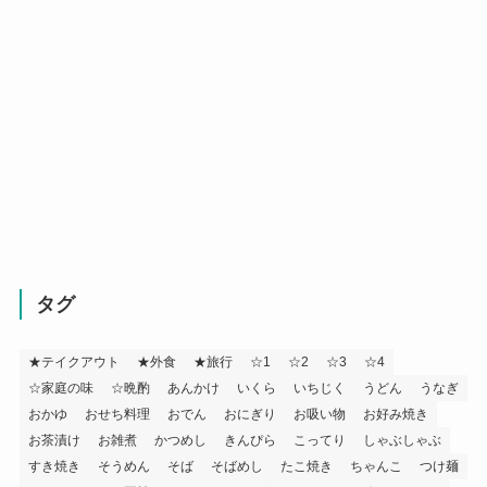
タグ
★テイクアウト
★外食
★旅行
☆1
☆2
☆3
☆4
☆家庭の味
☆晩酌
あんかけ
いくら
いちじく
うどん
うなぎ
おかゆ
おせち料理
おでん
おにぎり
お吸い物
お好み焼き
お茶漬け
お雑煮
かつめし
きんぴら
こってり
しゃぶしゃぶ
すき焼き
そうめん
そば
そばめし
たこ焼き
ちゃんこ
つけ麺