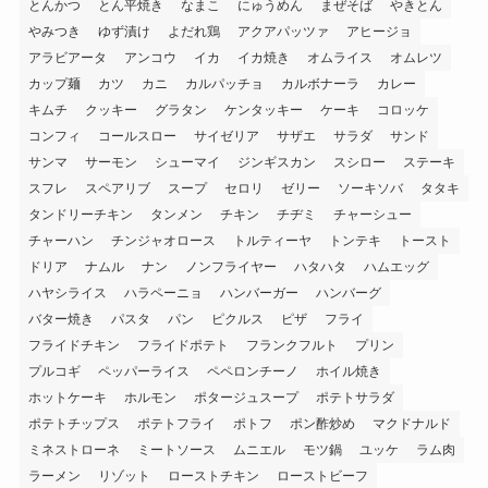
とんかつ
とん平焼き
なまこ
にゅうめん
まぜそば
やきとん
やみつき
ゆず漬け
よだれ鶏
アクアパッツァ
アヒージョ
アラビアータ
アンコウ
イカ
イカ焼き
オムライス
オムレツ
カップ麺
カツ
カニ
カルパッチョ
カルボナーラ
カレー
キムチ
クッキー
グラタン
ケンタッキー
ケーキ
コロッケ
コンフィ
コールスロー
サイゼリア
サザエ
サラダ
サンド
サンマ
サーモン
シューマイ
ジンギスカン
スシロー
ステーキ
スフレ
スペアリブ
スープ
セロリ
ゼリー
ソーキソバ
タタキ
タンドリーチキン
タンメン
チキン
チヂミ
チャーシュー
チャーハン
チンジャオロース
トルティーヤ
トンテキ
トースト
ドリア
ナムル
ナン
ノンフライヤー
ハタハタ
ハムエッグ
ハヤシライス
ハラペーニョ
ハンバーガー
ハンバーグ
バター焼き
パスタ
パン
ピクルス
ピザ
フライ
フライドチキン
フライドポテト
フランクフルト
プリン
プルコギ
ペッパーライス
ペペロンチーノ
ホイル焼き
ホットケーキ
ホルモン
ポタージュスープ
ポテトサラダ
ポテトチップス
ポテトフライ
ポトフ
ポン酢炒め
マクドナルド
ミネストローネ
ミートソース
ムニエル
モツ鍋
ユッケ
ラム肉
ラーメン
リゾット
ローストチキン
ローストビーフ