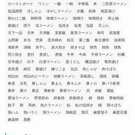
ローストポーク
ワイン
一蘭
一鶴
中華風
丼
二郎系ラーメン
低温調理
冷しゃぶ
冷やしラーメン
冷麺
刺身
南蛮漬け
卵かけご飯
卵料理
味噌ラーメン
味噌汁
味噌焼き
和え物
唐揚げ
団子
塩ラーメン
塩焼き
塩煮
塩茹
天ぷら
天下一品
天丼
天津飯
実家飯
家系ラーメン
寿司
居酒屋
山岡家
弁当
惣菜
昆布締め
枝豆
栗ご飯
株主優待
油淋鶏
海鮮丼
漬物
灰干し
炭火焼き
焼きそば
焼売
焼肉
焼鳥
照り焼き
煮付
煮浸し
煮物
牛丼
牛肉
牛骨ラーメン
牡蠣
甘辛揚げ
白子
白湯ラーメン
皿うどん
磯辺揚げ
竜田揚げ
筑前煮
納豆
素揚げ
練りごま
缶詰
肉じゃが
肉そぼろ
肉詰め
肉詰めピーマン
胡麻ラーメン
茶碗蒸し
蒲焼
袋麺
角煮
豆乳
豚しゃぶ
豚まん
豚キムチ
豚トロ
豚バラ軟骨
豚丼
豚汁
豚足
豚軟骨
豚骨ラーメン
貝
赤飯
通販
醤油ラーメン
野菜炒め
鉄板焼
鉄板焼き
鍋
雑炊
青椒肉絲
餃子
餅
馬肉
魚介ラーメン
鮎
鮎の塩焼き
鰻
鶏そぼろ
鶏ハム
鶏ハラミ
鶏ラーメン
鶏南蛮
鶏天
麻婆茄子
麻婆豆腐
麻薬卵
黒酢