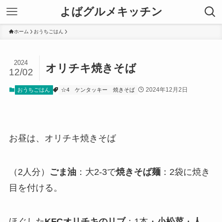
よばグルメキッチン
ホーム
おうちごはん
2024
オリチキ焼きそば
12/02
2024年12月2日
おうちごはん
☆4
ケンタッキー
焼きそば
お昼は、オリチキ焼きそば
（2人分）
ごま油
：大2-3で
焼きそば麺
：2袋に焼き
目を付ける。
ほぐした
KFCオリチキのリブ
：1本・
小松菜
・
人