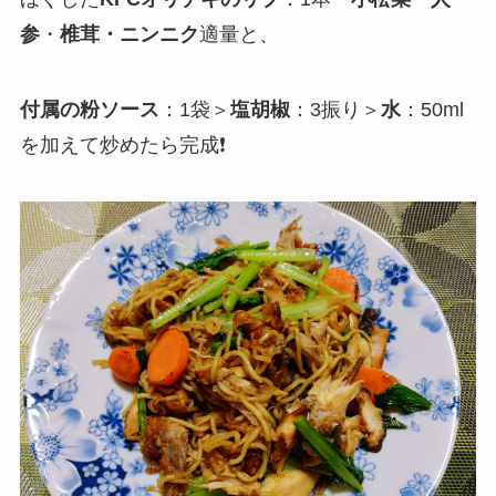
参
・
椎茸・ニンニク
適量と、
付属の粉ソース
：1袋＞
塩胡椒
：3振り＞
水
：50ml
を加えて炒めたら完成❗️