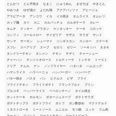
とんかつ
とん平焼き
なまこ
にゅうめん
まぜそば
やきとん
やみつき
ゆず漬け
よだれ鶏
アクアパッツァ
アヒージョ
アラビアータ
アンコウ
イカ
イカ焼き
オムライス
オムレツ
カップ麺
カツ
カニ
カルパッチョ
カルボナーラ
カレー
キムチ
クッキー
グラタン
ケンタッキー
ケーキ
コロッケ
コンフィ
コールスロー
サイゼリア
サザエ
サラダ
サンド
サンマ
サーモン
シューマイ
ジンギスカン
スシロー
ステーキ
スフレ
スペアリブ
スープ
セロリ
ゼリー
ソーキソバ
タタキ
タンドリーチキン
タンメン
チキン
チヂミ
チャーシュー
チャーハン
チンジャオロース
トルティーヤ
トンテキ
トースト
ドリア
ナムル
ナン
ノンフライヤー
ハタハタ
ハムエッグ
ハヤシライス
ハラペーニョ
ハンバーガー
ハンバーグ
バター焼き
パスタ
パン
ピクルス
ピザ
フライ
フライドチキン
フライドポテト
フランクフルト
プリン
プルコギ
ペッパーライス
ペペロンチーノ
ホイル焼き
ホットケーキ
ホルモン
ポタージュスープ
ポテトサラダ
ポテトチップス
ポテトフライ
ポトフ
ポン酢炒め
マクドナルド
ミネストローネ
ミートソース
ムニエル
モツ鍋
ユッケ
ラム肉
ラーメン
リゾット
ローストチキン
ローストビーフ