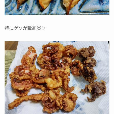
特にゲソが最高😆✨