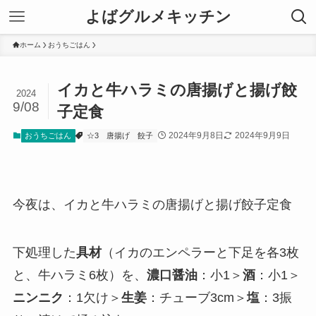
よばグルメキッチン
ホーム
おうちごはん
イカと牛ハラミの唐揚げと揚げ餃
2024
9/08
子定食
2024年9月8日
2024年9月9日
おうちごはん
☆3
唐揚げ
餃子
今夜は、イカと牛ハラミの唐揚げと揚げ餃子定食
下処理した
具材
（イカのエンペラーと下足を各3枚
と、牛ハラミ6枚）を、
濃口醤油
：小1＞
酒
：小1＞
ニンニク
：1欠け＞
生姜
：チューブ3cm＞
塩
：3振