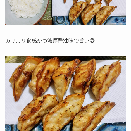
カリカリ食感かつ濃厚醤油味で旨い😋