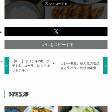
URLをコピーする
【KFC】オリチキ2本、ポ
カレー蕎麦、秋刀魚の塩焼
テトS、コーラ、レッドホ
きと牛ハラミの焼肉定食
ットチキン
関連記事