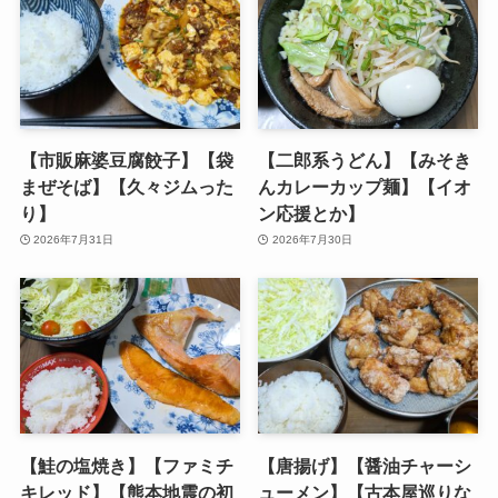
【市販麻婆豆腐餃子】【袋
【二郎系うどん】【みそき
まぜそば】【久々ジムった
んカレーカップ麺】【イオ
り】
ン応援とか】
2026年7月31日
2026年7月30日
【鮭の塩焼き】【ファミチ
【唐揚げ】【醤油チャーシ
キレッド】【熊本地震の初
ューメン】【古本屋巡りな