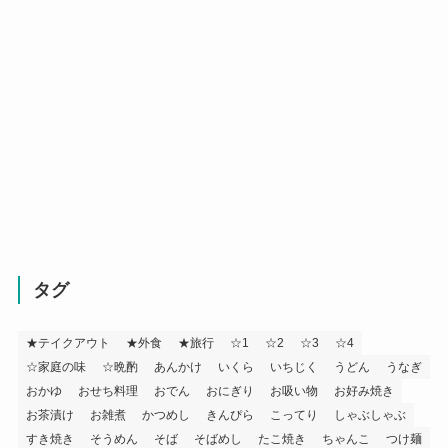
タグ
★テイクアウト
★外食
★旅行
☆1
☆2
☆3
☆4
☆家庭の味
☆晩酌
あんかけ
いくら
いちじく
うどん
うなぎ
おかゆ
おせち料理
おでん
おにぎり
お吸い物
お好み焼き
お茶漬け
お雑煮
かつめし
きんぴら
こってり
しゃぶしゃぶ
すき焼き
そうめん
そば
そばめし
たこ焼き
ちゃんこ
つけ麺