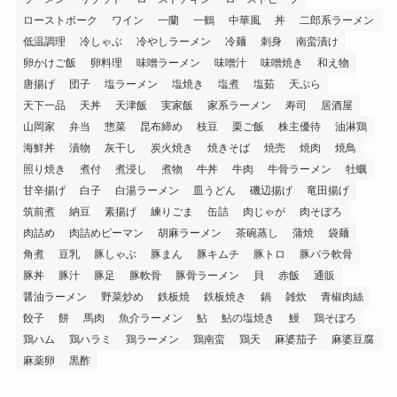
ローストポーク
ワイン
一蘭
一鶴
中華風
丼
二郎系ラーメン
低温調理
冷しゃぶ
冷やしラーメン
冷麺
刺身
南蛮漬け
卵かけご飯
卵料理
味噌ラーメン
味噌汁
味噌焼き
和え物
唐揚げ
団子
塩ラーメン
塩焼き
塩煮
塩茹
天ぷら
天下一品
天丼
天津飯
実家飯
家系ラーメン
寿司
居酒屋
山岡家
弁当
惣菜
昆布締め
枝豆
栗ご飯
株主優待
油淋鶏
海鮮丼
漬物
灰干し
炭火焼き
焼きそば
焼売
焼肉
焼鳥
照り焼き
煮付
煮浸し
煮物
牛丼
牛肉
牛骨ラーメン
牡蠣
甘辛揚げ
白子
白湯ラーメン
皿うどん
磯辺揚げ
竜田揚げ
筑前煮
納豆
素揚げ
練りごま
缶詰
肉じゃが
肉そぼろ
肉詰め
肉詰めピーマン
胡麻ラーメン
茶碗蒸し
蒲焼
袋麺
角煮
豆乳
豚しゃぶ
豚まん
豚キムチ
豚トロ
豚バラ軟骨
豚丼
豚汁
豚足
豚軟骨
豚骨ラーメン
貝
赤飯
通販
醤油ラーメン
野菜炒め
鉄板焼
鉄板焼き
鍋
雑炊
青椒肉絲
餃子
餅
馬肉
魚介ラーメン
鮎
鮎の塩焼き
鰻
鶏そぼろ
鶏ハム
鶏ハラミ
鶏ラーメン
鶏南蛮
鶏天
麻婆茄子
麻婆豆腐
麻薬卵
黒酢