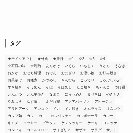
タグ
★テイクアウト
★外食
★旅行
☆1
☆2
☆3
☆4
☆家庭の味
☆晩酌
あんかけ
いくら
いちじく
うどん
うなぎ
おかゆ
おせち料理
おでん
おにぎり
お吸い物
お好み焼き
お茶漬け
お雑煮
かつめし
きんぴら
こってり
しゃぶしゃぶ
すき焼き
そうめん
そば
そばめし
たこ焼き
ちゃんこ
つけ麺
とんかつ
とん平焼き
なまこ
にゅうめん
まぜそば
やきとん
やみつき
ゆず漬け
よだれ鶏
アクアパッツァ
アヒージョ
アラビアータ
アンコウ
イカ
イカ焼き
オムライス
オムレツ
カップ麺
カツ
カニ
カルパッチョ
カルボナーラ
カレー
キムチ
クッキー
グラタン
ケンタッキー
ケーキ
コロッケ
コンフィ
コールスロー
サイゼリア
サザエ
サラダ
サンド