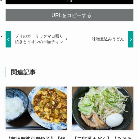
URLをコピーする
ブリのガーリックマヨ照り
味噌煮込みうどん
焼きとイオンの半額チキン
関連記事
【市販麻婆豆腐餃子】【袋
【二郎系うどん】【みそき