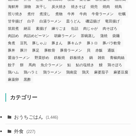
海鮮丼
漬物
灰干し
炭火焼き
焼きそば
焼売
焼肉
焼鳥
照り焼き
煮付
煮浸し
煮物
牛丼
牛肉
牛骨ラーメン
牡蠣
甘辛揚げ
白子
白湯ラーメン
皿うどん
磯辺揚げ
竜田揚げ
筑前煮
納豆
素揚げ
練りごま
缶詰
肉じゃが
肉そぼろ
肉詰め
肉詰めピーマン
胡麻ラーメン
茶碗蒸し
蒲焼
袋麺
角煮
豆乳
豚しゃぶ
豚まん
豚キムチ
豚トロ
豚バラ軟骨
豚丼
豚汁
豚足
豚軟骨
豚骨ラーメン
貝
赤飯
通販
醤油ラーメン
野菜炒め
鉄板焼
鉄板焼き
鍋
雑炊
青椒肉絲
餃子
餅
馬肉
魚介ラーメン
鮎
鮎の塩焼き
鰻
鶏そぼろ
鶏ハム
鶏ハラミ
鶏ラーメン
鶏南蛮
鶏天
麻婆茄子
麻婆豆腐
麻薬卵
黒酢
カテゴリー
おうちごはん
(1,446)
外食
(227)