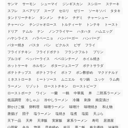
サンマ
サーモン
シューマイ
ジンギスカン
スシロー
ステーキ
スフレ
スペアリブ
スープ
セロリ
ゼリー
ソーキソバ
タタキ
タンドリーチキン
タンメン
チキン
チヂミ
チャーシュー
チャーハン
チンジャオロース
トルティーヤ
トンテキ
トースト
ドリア
ナムル
ナン
ノンフライヤー
ハタハタ
ハムエッグ
ハヤシライス
ハラペーニョ
ハンバーガー
ハンバーグ
バター焼き
パスタ
パン
ピクルス
ピザ
フライ
フライドチキン
フライドポテト
フランクフルト
プリン
プルコギ
ペッパーライス
ペペロンチーノ
ホイル焼き
ホットケーキ
ホルモン
ポタージュスープ
ポテトサラダ
ポテトチップス
ポテトフライ
ポトフ
ポン酢炒め
マクドナルド
ミネストローネ
ミートソース
ムニエル
モツ鍋
ユッケ
ラム肉
ラーメン
リゾット
ローストチキン
ローストビーフ
ローストポーク
ワイン
一蘭
一鶴
中華風
丼
二郎系ラーメン
低温調理
冷しゃぶ
冷やしラーメン
冷麺
刺身
南蛮漬け
卵かけご飯
卵料理
味噌ラーメン
味噌汁
味噌焼き
和え物
唐揚げ
団子
塩ラーメン
塩焼き
塩煮
塩茹
天ぷら
天下一品
天丼
天津飯
実家飯
家系ラーメン
寿司
居酒屋
山岡家
弁当
惣菜
昆布締め
枝豆
栗ご飯
株主優待
油淋鶏