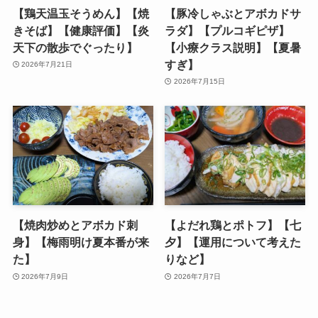
【鶏天温玉そうめん】【焼
【豚冷しゃぶとアボカドサ
きそば】【健康評価】【炎
ラダ】【プルコギピザ】
天下の散歩でぐったり】
【小療クラス説明】【夏暑
すぎ】
2026年7月21日
2026年7月15日
【焼肉炒めとアボカド刺
【よだれ鶏とポトフ】【七
身】【梅雨明け夏本番が来
夕】【運用について考えた
た】
りなど】
2026年7月9日
2026年7月7日