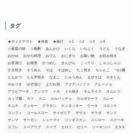
タグ
★テイクアウト
★外食
★旅行
☆1
☆2
☆3
☆4
☆家庭の味
☆晩酌
あんかけ
いくら
いちじく
うどん
うなぎ
おかゆ
おせち料理
おでん
おにぎり
お吸い物
お好み焼き
お茶漬け
お雑煮
かつめし
きんぴら
こってり
しゃぶしゃぶ
すき焼き
そうめん
そば
そばめし
たこ焼き
ちゃんこ
つけ麺
とんかつ
とん平焼き
なまこ
にゅうめん
まぜそば
やきとん
やみつき
ゆず漬け
よだれ鶏
アクアパッツァ
アヒージョ
アラビアータ
アンコウ
イカ
イカ焼き
オムライス
オムレツ
カップ麺
カツ
カニ
カルパッチョ
カルボナーラ
カレー
キムチ
クッキー
グラタン
ケンタッキー
ケーキ
コロッケ
コンフィ
コールスロー
サイゼリア
サザエ
サラダ
サンド
サンマ
サーモン
シューマイ
ジンギスカン
スシロー
ステーキ
スフレ
スペアリブ
スープ
セロリ
ゼリー
ソーキソバ
タタキ