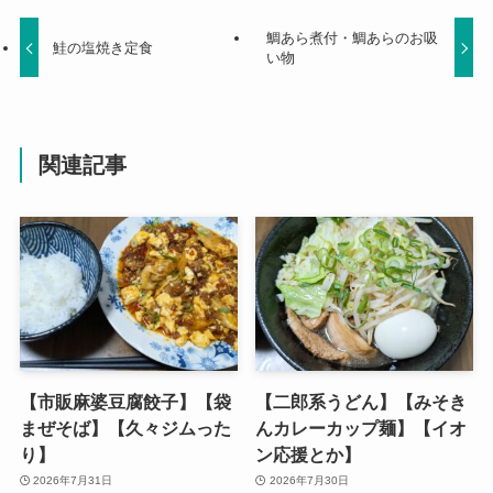
鯛あら煮付・鯛あらのお吸
鮭の塩焼き定食
い物
関連記事
【市販麻婆豆腐餃子】【袋
【二郎系うどん】【みそき
まぜそば】【久々ジムった
んカレーカップ麺】【イオ
り】
ン応援とか】
2026年7月31日
2026年7月30日