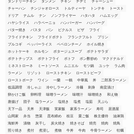
タンドリーチキン
タンメン
チキン
チヂミ
チャーシュー
チャーハン
チンジャオロース
トルティーヤ
トンテキ
トースト
ドリア
ナムル
ナン
ノンフライヤー
ハタハタ
ハムエッグ
ハヤシライス
ハラペーニョ
ハンバーガー
ハンバーグ
バター焼き
パスタ
パン
ピクルス
ピザ
フライ
フライドチキン
フライドポテト
フランクフルト
プリン
プルコギ
ペッパーライス
ペペロンチーノ
ホイル焼き
ホットケーキ
ホルモン
ポタージュスープ
ポテトサラダ
ポテトチップス
ポテトフライ
ポトフ
ポン酢炒め
マクドナルド
ミネストローネ
ミートソース
ムニエル
モツ鍋
ユッケ
ラム肉
ラーメン
リゾット
ローストチキン
ローストビーフ
ローストポーク
ワイン
一蘭
一鶴
中華風
丼
二郎系ラーメン
低温調理
冷しゃぶ
冷やしラーメン
冷麺
刺身
南蛮漬け
卵かけご飯
卵料理
味噌ラーメン
味噌汁
味噌焼き
和え物
唐揚げ
団子
塩ラーメン
塩焼き
塩煮
塩茹
天ぷら
天下一品
天丼
天津飯
実家飯
家系ラーメン
寿司
居酒屋
山岡家
弁当
惣菜
昆布締め
枝豆
栗ご飯
株主優待
油淋鶏
海鮮丼
漬物
灰干し
炭火焼き
焼きそば
焼売
焼肉
焼鳥
照り焼き
煮付
煮浸し
煮物
牛丼
牛肉
牛骨ラーメン
牡蠣