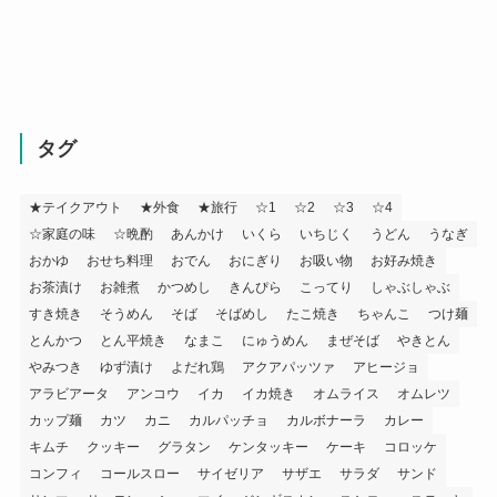
タグ
★テイクアウト
★外食
★旅行
☆1
☆2
☆3
☆4
☆家庭の味
☆晩酌
あんかけ
いくら
いちじく
うどん
うなぎ
おかゆ
おせち料理
おでん
おにぎり
お吸い物
お好み焼き
お茶漬け
お雑煮
かつめし
きんぴら
こってり
しゃぶしゃぶ
すき焼き
そうめん
そば
そばめし
たこ焼き
ちゃんこ
つけ麺
とんかつ
とん平焼き
なまこ
にゅうめん
まぜそば
やきとん
やみつき
ゆず漬け
よだれ鶏
アクアパッツァ
アヒージョ
アラビアータ
アンコウ
イカ
イカ焼き
オムライス
オムレツ
カップ麺
カツ
カニ
カルパッチョ
カルボナーラ
カレー
キムチ
クッキー
グラタン
ケンタッキー
ケーキ
コロッケ
コンフィ
コールスロー
サイゼリア
サザエ
サラダ
サンド