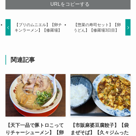
URLをコピーする
【ブリのムニエル】【卵チ
【惣菜の寿司セット】【卵
キンラーメン】【修羅場】
うどん】【修羅場3日目】
関連記事
【天下一品で豚トロこって
【市販麻婆豆腐餃子】【袋
りチャーシューメン】【卵
まぜそば】【久々ジムった