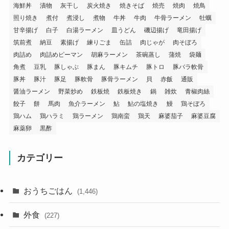
海鮮丼
漬物
灰干し
炭火焼き
焼きそば
焼売
焼肉
焼鳥
照り焼き
煮付
煮浸し
煮物
牛丼
牛肉
牛骨ラーメン
牡蠣
甘辛揚げ
白子
白湯ラーメン
皿うどん
磯辺揚げ
竜田揚げ
筑前煮
納豆
素揚げ
練りごま
缶詰
肉じゃが
肉そぼろ
肉詰め
肉詰めピーマン
胡麻ラーメン
茶碗蒸し
蒲焼
袋麺
角煮
豆乳
豚しゃぶ
豚まん
豚キムチ
豚トロ
豚バラ軟骨
豚丼
豚汁
豚足
豚軟骨
豚骨ラーメン
貝
赤飯
通販
醤油ラーメン
野菜炒め
鉄板焼
鉄板焼き
鍋
雑炊
青椒肉絲
餃子
餅
馬肉
魚介ラーメン
鮎
鮎の塩焼き
鰻
鶏そぼろ
鶏ハム
鶏ハラミ
鶏ラーメン
鶏南蛮
鶏天
麻婆茄子
麻婆豆腐
麻薬卵
黒酢
カテゴリー
おうちごはん
(1,446)
外食
(227)