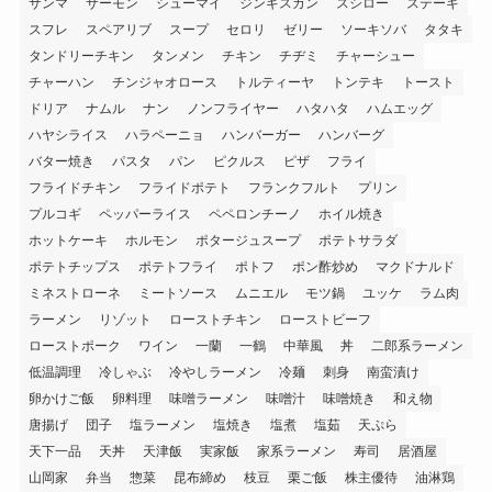
サンマ
サーモン
シューマイ
ジンギスカン
スシロー
ステーキ
スフレ
スペアリブ
スープ
セロリ
ゼリー
ソーキソバ
タタキ
タンドリーチキン
タンメン
チキン
チヂミ
チャーシュー
チャーハン
チンジャオロース
トルティーヤ
トンテキ
トースト
ドリア
ナムル
ナン
ノンフライヤー
ハタハタ
ハムエッグ
ハヤシライス
ハラペーニョ
ハンバーガー
ハンバーグ
バター焼き
パスタ
パン
ピクルス
ピザ
フライ
フライドチキン
フライドポテト
フランクフルト
プリン
プルコギ
ペッパーライス
ペペロンチーノ
ホイル焼き
ホットケーキ
ホルモン
ポタージュスープ
ポテトサラダ
ポテトチップス
ポテトフライ
ポトフ
ポン酢炒め
マクドナルド
ミネストローネ
ミートソース
ムニエル
モツ鍋
ユッケ
ラム肉
ラーメン
リゾット
ローストチキン
ローストビーフ
ローストポーク
ワイン
一蘭
一鶴
中華風
丼
二郎系ラーメン
低温調理
冷しゃぶ
冷やしラーメン
冷麺
刺身
南蛮漬け
卵かけご飯
卵料理
味噌ラーメン
味噌汁
味噌焼き
和え物
唐揚げ
団子
塩ラーメン
塩焼き
塩煮
塩茹
天ぷら
天下一品
天丼
天津飯
実家飯
家系ラーメン
寿司
居酒屋
山岡家
弁当
惣菜
昆布締め
枝豆
栗ご飯
株主優待
油淋鶏