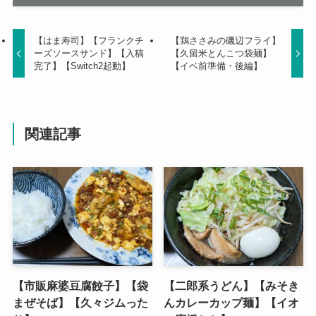
【はま寿司】【フランクチ
【鶏ささみの磯辺フライ】
ーズソースサンド】【入稿
【久留米とんこつ袋麺】
完了】【Switch2起動】
【イベ前準備・後編】
関連記事
【市販麻婆豆腐餃子】【袋
【二郎系うどん】【みそき
まぜそば】【久々ジムった
んカレーカップ麺】【イオ