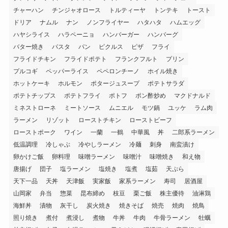
チャーハン
チンジャオロース
トルティーヤ
トンテキ
トースト
ドリア
ナムル
ナン
ノンフライヤー
ハタハタ
ハムエッグ
ハヤシライス
ハラペーニョ
ハンバーガー
ハンバーグ
バター焼き
パスタ
パン
ピクルス
ピザ
フライ
フライドチキン
フライドポテト
フランクフルト
プリン
プルコギ
ペッパーライス
ペペロンチーノ
ホイル焼き
ホットケーキ
ホルモン
ポタージュスープ
ポテトサラダ
ポテトチップス
ポテトフライ
ポトフ
ポン酢炒め
マクドナルド
ミネストローネ
ミートソース
ムニエル
モツ鍋
ユッケ
ラム肉
ラーメン
リゾット
ローストチキン
ローストビーフ
ローストポーク
ワイン
一蘭
一鶴
中華風
丼
二郎系ラーメン
低温調理
冷しゃぶ
冷やしラーメン
冷麺
刺身
南蛮漬け
卵かけご飯
卵料理
味噌ラーメン
味噌汁
味噌焼き
和え物
唐揚げ
団子
塩ラーメン
塩焼き
塩煮
塩茹
天ぷら
天下一品
天丼
天津飯
実家飯
家系ラーメン
寿司
居酒屋
山岡家
弁当
惣菜
昆布締め
枝豆
栗ご飯
株主優待
油淋鶏
海鮮丼
漬物
灰干し
炭火焼き
焼きそば
焼売
焼肉
焼鳥
照り焼き
煮付
煮浸し
煮物
牛丼
牛肉
牛骨ラーメン
牡蠣