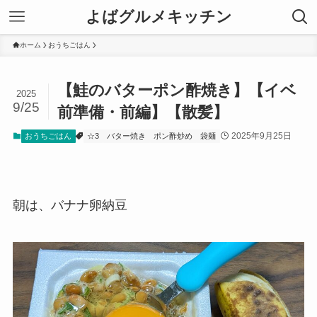
よばグルメキッチン
ホーム
おうちごはん
【鮭のバターポン酢焼き】【イベ
2025
9/25
前準備・前編】【散髪】
2025年9月25日
おうちごはん
☆3
バター焼き
ポン酢炒め
袋麺
朝は、バナナ卵納豆