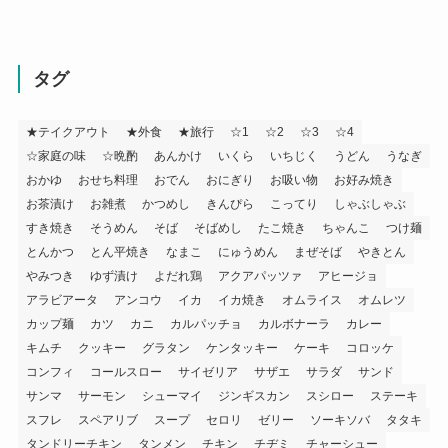
タグ
★テイクアウト
★外食
★旅行
☆1
☆2
☆3
☆4
☆家庭の味
☆晩酌
あんかけ
いくら
いちじく
うどん
うなぎ
おかゆ
おせち料理
おでん
おにぎり
お吸い物
お好み焼き
お茶漬け
お雑煮
かつめし
きんぴら
こってり
しゃぶしゃぶ
すき焼き
そうめん
そば
そばめし
たこ焼き
ちゃんこ
つけ麺
とんかつ
とん平焼き
なまこ
にゅうめん
まぜそば
やきとん
やみつき
ゆず漬け
よだれ鶏
アクアパッツァ
アヒージョ
アラビアータ
アンコウ
イカ
イカ焼き
オムライス
オムレツ
カップ麺
カツ
カニ
カルパッチョ
カルボナーラ
カレー
キムチ
クッキー
グラタン
ケンタッキー
ケーキ
コロッケ
コンフィ
コールスロー
サイゼリア
サザエ
サラダ
サンド
サンマ
サーモン
シューマイ
ジンギスカン
スシロー
ステーキ
スフレ
スペアリブ
スープ
セロリ
ゼリー
ソーキソバ
タタキ
タンドリーチキン
タンメン
チキン
チヂミ
チャーシュー