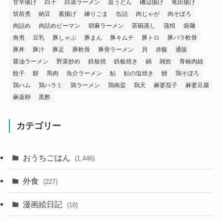
甘辛揚げ
白子
白湯ラーメン
皿うどん
磯辺揚げ
竜田揚げ
筑前煮
納豆
素揚げ
練りごま
缶詰
肉じゃが
肉そぼろ
肉詰め
肉詰めピーマン
胡麻ラーメン
茶碗蒸し
蒲焼
袋麺
角煮
豆乳
豚しゃぶ
豚まん
豚キムチ
豚トロ
豚バラ軟骨
豚丼
豚汁
豚足
豚軟骨
豚骨ラーメン
貝
赤飯
通販
醤油ラーメン
野菜炒め
鉄板焼
鉄板焼き
鍋
雑炊
青椒肉絲
餃子
餅
馬肉
魚介ラーメン
鮎
鮎の塩焼き
鰻
鶏そぼろ
鶏ハム
鶏ハラミ
鶏ラーメン
鶏南蛮
鶏天
麻婆茄子
麻婆豆腐
麻薬卵
黒酢
カテゴリー
おうちごはん
(1,446)
外食
(227)
漫画絵日記
(18)