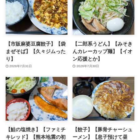
【市販麻婆豆腐餃子】【袋
【二郎系うどん】【みそき
まぜそば】【久々ジムった
んカレーカップ麺】【イオ
り】
ン応援とか】
2026年7月31日
2026年7月30日
【鮭の塩焼き】【ファミチ
【餃子】【豚骨チャーシュ
キレッド】【熊本地震の初
ーメン】【息子預けて昼