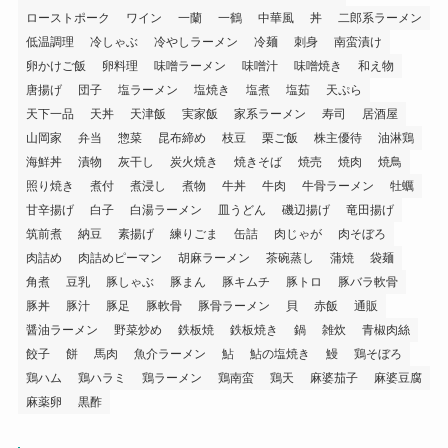
ローストポーク
ワイン
一蘭
一鶴
中華風
丼
二郎系ラーメン
低温調理
冷しゃぶ
冷やしラーメン
冷麺
刺身
南蛮漬け
卵かけご飯
卵料理
味噌ラーメン
味噌汁
味噌焼き
和え物
唐揚げ
団子
塩ラーメン
塩焼き
塩煮
塩茹
天ぷら
天下一品
天丼
天津飯
実家飯
家系ラーメン
寿司
居酒屋
山岡家
弁当
惣菜
昆布締め
枝豆
栗ご飯
株主優待
油淋鶏
海鮮丼
漬物
灰干し
炭火焼き
焼きそば
焼売
焼肉
焼鳥
照り焼き
煮付
煮浸し
煮物
牛丼
牛肉
牛骨ラーメン
牡蠣
甘辛揚げ
白子
白湯ラーメン
皿うどん
磯辺揚げ
竜田揚げ
筑前煮
納豆
素揚げ
練りごま
缶詰
肉じゃが
肉そぼろ
肉詰め
肉詰めピーマン
胡麻ラーメン
茶碗蒸し
蒲焼
袋麺
角煮
豆乳
豚しゃぶ
豚まん
豚キムチ
豚トロ
豚バラ軟骨
豚丼
豚汁
豚足
豚軟骨
豚骨ラーメン
貝
赤飯
通販
醤油ラーメン
野菜炒め
鉄板焼
鉄板焼き
鍋
雑炊
青椒肉絲
餃子
餅
馬肉
魚介ラーメン
鮎
鮎の塩焼き
鰻
鶏そぼろ
鶏ハム
鶏ハラミ
鶏ラーメン
鶏南蛮
鶏天
麻婆茄子
麻婆豆腐
麻薬卵
黒酢