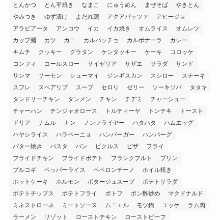
とんかつ
とん平焼き
なまこ
にゅうめん
まぜそば
やきとん
やみつき
ゆず漬け
よだれ鶏
アクアパッツァ
アヒージョ
アラビアータ
アンコウ
イカ
イカ焼き
オムライス
オムレツ
カップ麺
カツ
カニ
カルパッチョ
カルボナーラ
カレー
キムチ
クッキー
グラタン
ケンタッキー
ケーキ
コロッケ
コンフィ
コールスロー
サイゼリア
サザエ
サラダ
サンド
サンマ
サーモン
シューマイ
ジンギスカン
スシロー
ステーキ
スフレ
スペアリブ
スープ
セロリ
ゼリー
ソーキソバ
タタキ
タンドリーチキン
タンメン
チキン
チヂミ
チャーシュー
チャーハン
チンジャオロース
トルティーヤ
トンテキ
トースト
ドリア
ナムル
ナン
ノンフライヤー
ハタハタ
ハムエッグ
ハヤシライス
ハラペーニョ
ハンバーガー
ハンバーグ
バター焼き
パスタ
パン
ピクルス
ピザ
フライ
フライドチキン
フライドポテト
フランクフルト
プリン
プルコギ
ペッパーライス
ペペロンチーノ
ホイル焼き
ホットケーキ
ホルモン
ポタージュスープ
ポテトサラダ
ポテトチップス
ポテトフライ
ポトフ
ポン酢炒め
マクドナルド
ミネストローネ
ミートソース
ムニエル
モツ鍋
ユッケ
ラム肉
ラーメン
リゾット
ローストチキン
ローストビーフ