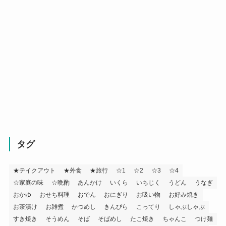
タグ
★テイクアウト
★外食
★旅行
☆1
☆2
☆3
☆4
☆家庭の味
☆晩酌
あんかけ
いくら
いちじく
うどん
うなぎ
おかゆ
おせち料理
おでん
おにぎり
お吸い物
お好み焼き
お茶漬け
お雑煮
かつめし
きんぴら
こってり
しゃぶしゃぶ
すき焼き
そうめん
そば
そばめし
たこ焼き
ちゃんこ
つけ麺