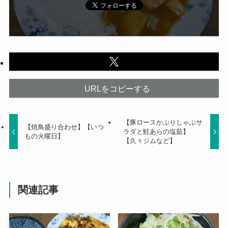
URLをコピーする
【豚ロースかぶりしゃぶサ
【焼鳥盛り合わせ】【いつ
ラダと鮭あらの塩茹】
もの火曜日】
【久々ジムなど】
関連記事