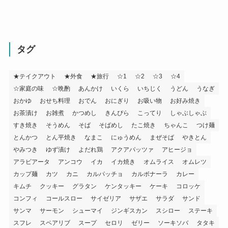
タグ
★テイクアウト
★外食
★旅行
☆1
☆2
☆3
☆4
☆家庭の味
☆晩酌
あんかけ
いくら
いちじく
うどん
うなぎ
おかゆ
おせち料理
おでん
おにぎり
お吸い物
お好み焼き
お茶漬け
お雑煮
かつめし
きんぴら
こってり
しゃぶしゃぶ
すき焼き
そうめん
そば
そばめし
たこ焼き
ちゃんこ
つけ麺
とんかつ
とん平焼き
なまこ
にゅうめん
まぜそば
やきとん
やみつき
ゆず漬け
よだれ鶏
アクアパッツァ
アヒージョ
アラビアータ
アンコウ
イカ
イカ焼き
オムライス
オムレツ
カップ麺
カツ
カニ
カルパッチョ
カルボナーラ
カレー
キムチ
クッキー
グラタン
ケンタッキー
ケーキ
コロッケ
コンフィ
コールスロー
サイゼリア
サザエ
サラダ
サンド
サンマ
サーモン
シューマイ
ジンギスカン
スシロー
ステーキ
スフレ
スペアリブ
スープ
セロリ
ゼリー
ソーキソバ
タタキ