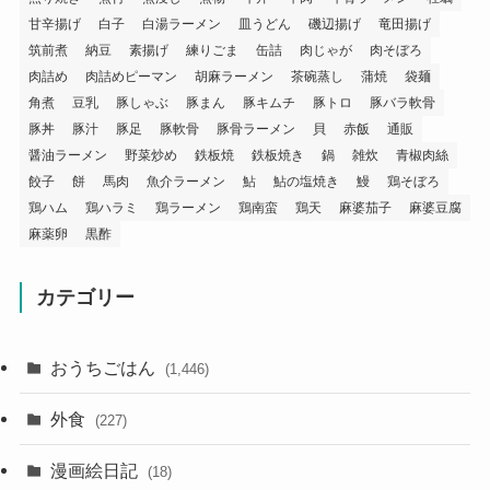
甘辛揚げ
白子
白湯ラーメン
皿うどん
磯辺揚げ
竜田揚げ
筑前煮
納豆
素揚げ
練りごま
缶詰
肉じゃが
肉そぼろ
肉詰め
肉詰めピーマン
胡麻ラーメン
茶碗蒸し
蒲焼
袋麺
角煮
豆乳
豚しゃぶ
豚まん
豚キムチ
豚トロ
豚バラ軟骨
豚丼
豚汁
豚足
豚軟骨
豚骨ラーメン
貝
赤飯
通販
醤油ラーメン
野菜炒め
鉄板焼
鉄板焼き
鍋
雑炊
青椒肉絲
餃子
餅
馬肉
魚介ラーメン
鮎
鮎の塩焼き
鰻
鶏そぼろ
鶏ハム
鶏ハラミ
鶏ラーメン
鶏南蛮
鶏天
麻婆茄子
麻婆豆腐
麻薬卵
黒酢
カテゴリー
おうちごはん
(1,446)
外食
(227)
漫画絵日記
(18)