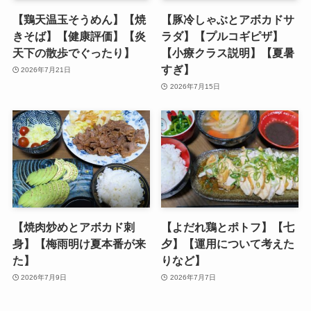
【鶏天温玉そうめん】【焼
【豚冷しゃぶとアボカドサ
きそば】【健康評価】【炎
ラダ】【プルコギピザ】
天下の散歩でぐったり】
【小療クラス説明】【夏暑
すぎ】
2026年7月21日
2026年7月15日
【焼肉炒めとアボカド刺
【よだれ鶏とポトフ】【七
身】【梅雨明け夏本番が来
夕】【運用について考えた
た】
りなど】
2026年7月9日
2026年7月7日