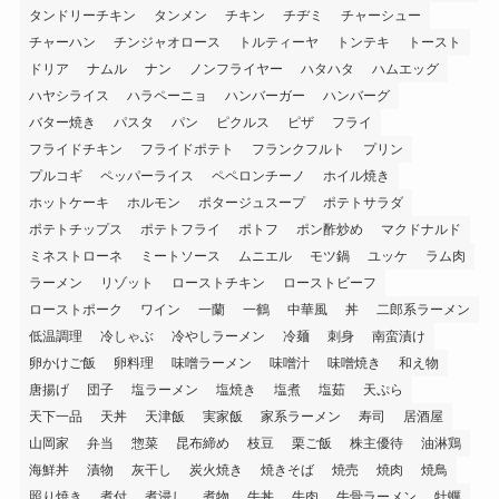
タンドリーチキン
タンメン
チキン
チヂミ
チャーシュー
チャーハン
チンジャオロース
トルティーヤ
トンテキ
トースト
ドリア
ナムル
ナン
ノンフライヤー
ハタハタ
ハムエッグ
ハヤシライス
ハラペーニョ
ハンバーガー
ハンバーグ
バター焼き
パスタ
パン
ピクルス
ピザ
フライ
フライドチキン
フライドポテト
フランクフルト
プリン
プルコギ
ペッパーライス
ペペロンチーノ
ホイル焼き
ホットケーキ
ホルモン
ポタージュスープ
ポテトサラダ
ポテトチップス
ポテトフライ
ポトフ
ポン酢炒め
マクドナルド
ミネストローネ
ミートソース
ムニエル
モツ鍋
ユッケ
ラム肉
ラーメン
リゾット
ローストチキン
ローストビーフ
ローストポーク
ワイン
一蘭
一鶴
中華風
丼
二郎系ラーメン
低温調理
冷しゃぶ
冷やしラーメン
冷麺
刺身
南蛮漬け
卵かけご飯
卵料理
味噌ラーメン
味噌汁
味噌焼き
和え物
唐揚げ
団子
塩ラーメン
塩焼き
塩煮
塩茹
天ぷら
天下一品
天丼
天津飯
実家飯
家系ラーメン
寿司
居酒屋
山岡家
弁当
惣菜
昆布締め
枝豆
栗ご飯
株主優待
油淋鶏
海鮮丼
漬物
灰干し
炭火焼き
焼きそば
焼売
焼肉
焼鳥
照り焼き
煮付
煮浸し
煮物
牛丼
牛肉
牛骨ラーメン
牡蠣