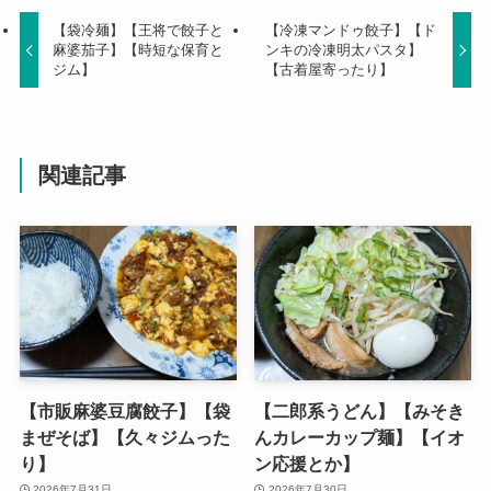
【袋冷麺】【王将で餃子と
【冷凍マンドゥ餃子】【ド
麻婆茄子】【時短な保育と
ンキの冷凍明太パスタ】
ジム】
【古着屋寄ったり】
関連記事
【市販麻婆豆腐餃子】【袋
【二郎系うどん】【みそき
まぜそば】【久々ジムった
んカレーカップ麺】【イオ
り】
ン応援とか】
2026年7月31日
2026年7月30日