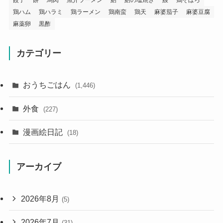
餃子
餅
馬肉
魚介ラーメン
鮎
鮎の塩焼き
鰻
鶏そぼろ
鶏ハム
鶏ハラミ
鶏ラーメン
鶏南蛮
鶏天
麻婆茄子
麻婆豆腐
麻薬卵
黒酢
カテゴリー
おうちごはん
(1,446)
外食
(227)
漫画絵日記
(18)
アーカイブ
2026年8月
(5)
2026年7月
(31)