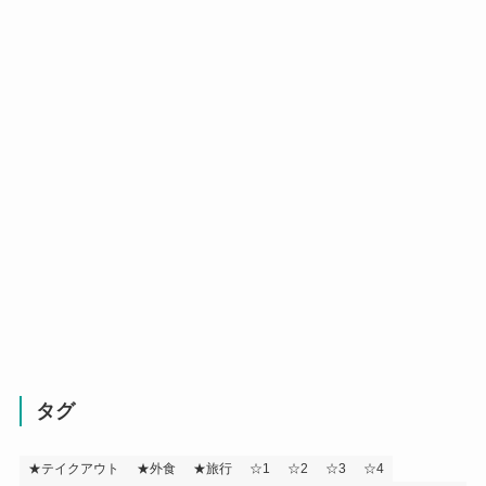
タグ
★テイクアウト
★外食
★旅行
☆1
☆2
☆3
☆4