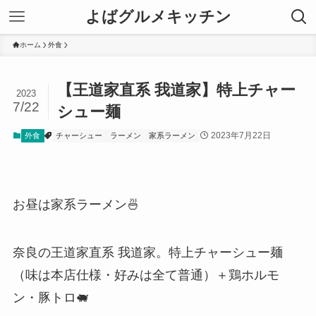
よばグルメキッチン
ホーム
外食
【王道家直系 我道家】特上チャー
2023
7/22
シュー麺
2023年7月22日
外食
チャーシュー
ラーメン
家系ラーメン
お昼は家系ラーメン🍜
奈良の王道家直系 我道家。特上チャーシュー麺
（味は本店仕様・好みは全て普通）＋鶏ホルモ
ン・豚トロ🐖