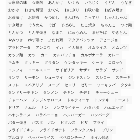
☆家庭の味
☆晩酌
あんかけ
いくら
いちじく
うどん
うなぎ
おかゆ
おせち料理
おでん
おにぎり
お吸い物
お好み焼き
お茶漬け
お雑煮
かつめし
きんぴら
こってり
しゃぶしゃぶ
すき焼き
そうめん
そば
そばめし
たこ焼き
ちゃんこ
つけ麺
とんかつ
とん平焼き
なまこ
にゅうめん
まぜそば
やきとん
やみつき
ゆず漬け
よだれ鶏
アクアパッツァ
アヒージョ
アラビアータ
アンコウ
イカ
イカ焼き
オムライス
オムレツ
カップ麺
カツ
カニ
カルパッチョ
カルボナーラ
カレー
キムチ
クッキー
グラタン
ケンタッキー
ケーキ
コロッケ
コンフィ
コールスロー
サイゼリア
サザエ
サラダ
サンド
サンマ
サーモン
シューマイ
ジンギスカン
スシロー
ステーキ
スフレ
スペアリブ
スープ
セロリ
ゼリー
ソーキソバ
タタキ
タンドリーチキン
タンメン
チキン
チヂミ
チャーシュー
チャーハン
チンジャオロース
トルティーヤ
トンテキ
トースト
ドリア
ナムル
ナン
ノンフライヤー
ハタハタ
ハムエッグ
ハヤシライス
ハラペーニョ
ハンバーガー
ハンバーグ
バター焼き
パスタ
パン
ピクルス
ピザ
フライ
フライドチキン
フライドポテト
フランクフルト
プリン
プルコギ
ペッパーライス
ペペロンチーノ
ホイル焼き