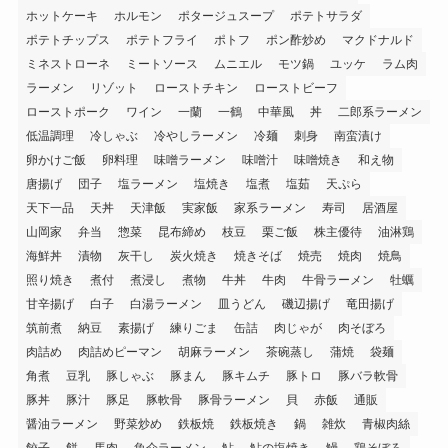
ホットケーキ
ホルモン
ポタージュスープ
ポテトサラダ
ポテトチップス
ポテトフライ
ポトフ
ポン酢炒め
マクドナルド
ミネストローネ
ミートソース
ムニエル
モツ鍋
ユッケ
ラム肉
ラーメン
リゾット
ローストチキン
ローストビーフ
ローストポーク
ワイン
一蘭
一鶴
中華風
丼
二郎系ラーメン
低温調理
冷しゃぶ
冷やしラーメン
冷麺
刺身
南蛮漬け
卵かけご飯
卵料理
味噌ラーメン
味噌汁
味噌焼き
和え物
唐揚げ
団子
塩ラーメン
塩焼き
塩煮
塩茹
天ぷら
天下一品
天丼
天津飯
実家飯
家系ラーメン
寿司
居酒屋
山岡家
弁当
惣菜
昆布締め
枝豆
栗ご飯
株主優待
油淋鶏
海鮮丼
漬物
灰干し
炭火焼き
焼きそば
焼売
焼肉
焼鳥
照り焼き
煮付
煮浸し
煮物
牛丼
牛肉
牛骨ラーメン
牡蠣
甘辛揚げ
白子
白湯ラーメン
皿うどん
磯辺揚げ
竜田揚げ
筑前煮
納豆
素揚げ
練りごま
缶詰
肉じゃが
肉そぼろ
肉詰め
肉詰めピーマン
胡麻ラーメン
茶碗蒸し
蒲焼
袋麺
角煮
豆乳
豚しゃぶ
豚まん
豚キムチ
豚トロ
豚バラ軟骨
豚丼
豚汁
豚足
豚軟骨
豚骨ラーメン
貝
赤飯
通販
醤油ラーメン
野菜炒め
鉄板焼
鉄板焼き
鍋
雑炊
青椒肉絲