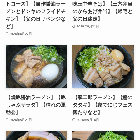
トコース】【自作醤油ラー
味玉中華そば】【三六弁当
メンとドンキのフライドチ
のからあげ弁当】【帰宅と
キン】【父の日リベンジな
父の日迷走】
ど】
2026年6月21日
2026年6月27日
【焼豚醤油ラーメン】【豚
【家二郎ラーメン】【鰹の
しゃぶサラダ】【晴れの運
タタキ】【家でにじフェス
動会】
観たりなど】
2026年5月29日
2026年5月16日