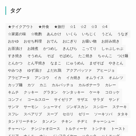
タグ
★テイクアウト
★外食
★旅行
☆1
☆2
☆3
☆4
☆家庭の味
☆晩酌
あんかけ
いくら
いちじく
うどん
うなぎ
おかゆ
おせち料理
おでん
おにぎり
お吸い物
お好み焼き
お茶漬け
お雑煮
かつめし
きんぴら
こってり
しゃぶしゃぶ
すき焼き
そうめん
そば
そばめし
たこ焼き
ちゃんこ
つけ麺
とんかつ
とん平焼き
なまこ
にゅうめん
まぜそば
やきとん
やみつき
ゆず漬け
よだれ鶏
アクアパッツァ
アヒージョ
アラビアータ
アンコウ
イカ
イカ焼き
オムライス
オムレツ
カップ麺
カツ
カニ
カルパッチョ
カルボナーラ
カレー
キムチ
クッキー
グラタン
ケンタッキー
ケーキ
コロッケ
コンフィ
コールスロー
サイゼリア
サザエ
サラダ
サンド
サンマ
サーモン
シューマイ
ジンギスカン
スシロー
ステーキ
スフレ
スペアリブ
スープ
セロリ
ゼリー
ソーキソバ
タタキ
タンドリーチキン
タンメン
チキン
チヂミ
チャーシュー
チャーハン
チンジャオロース
トルティーヤ
トンテキ
トースト
ドリア
ナムル
ナン
ノンフライヤー
ハタハタ
ハムエッグ