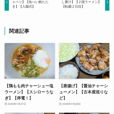
ャベツ】【魚べい鮪たた
し豚汁】【２国ラーメン】
き】【入園式】
【転園２日目】
関連記事
【鶏もも肉チャーシュー塩
【唐揚げ】【醤油チャーシ
ラーメン】【スシローうな
ューメン】【古本屋巡りな
ぎ】【停電！】
ど】
2026年7月27日
2026年7月26日