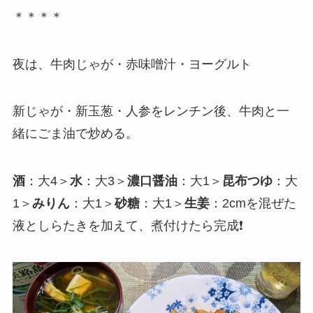
＊＊＊＊
夜は、牛肉じゃが・赤味噌汁・ヨーグルト
新じゃが・新玉葱・人参をレンチン後、牛肉と一
緒にごま油で炒める。
酒
：大4＞
水
：大3＞
濃口醤油
：大1＞
昆布つゆ
：大
1＞
みりん
：大1＞
砂糖
：大1＞
生姜
：2cmを混ぜた
液としらたきを加えて、煮付けたら完成❗️