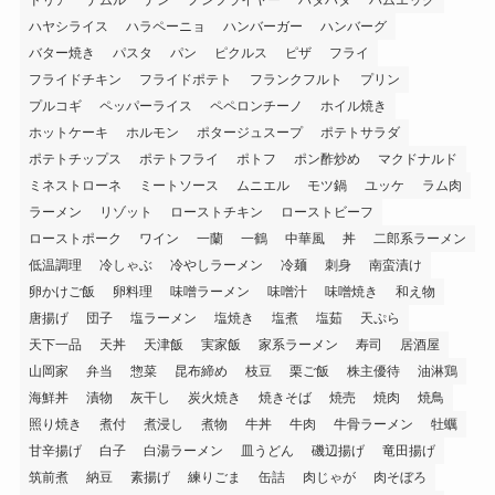
ハヤシライス
ハラペーニョ
ハンバーガー
ハンバーグ
バター焼き
パスタ
パン
ピクルス
ピザ
フライ
フライドチキン
フライドポテト
フランクフルト
プリン
プルコギ
ペッパーライス
ペペロンチーノ
ホイル焼き
ホットケーキ
ホルモン
ポタージュスープ
ポテトサラダ
ポテトチップス
ポテトフライ
ポトフ
ポン酢炒め
マクドナルド
ミネストローネ
ミートソース
ムニエル
モツ鍋
ユッケ
ラム肉
ラーメン
リゾット
ローストチキン
ローストビーフ
ローストポーク
ワイン
一蘭
一鶴
中華風
丼
二郎系ラーメン
低温調理
冷しゃぶ
冷やしラーメン
冷麺
刺身
南蛮漬け
卵かけご飯
卵料理
味噌ラーメン
味噌汁
味噌焼き
和え物
唐揚げ
団子
塩ラーメン
塩焼き
塩煮
塩茹
天ぷら
天下一品
天丼
天津飯
実家飯
家系ラーメン
寿司
居酒屋
山岡家
弁当
惣菜
昆布締め
枝豆
栗ご飯
株主優待
油淋鶏
海鮮丼
漬物
灰干し
炭火焼き
焼きそば
焼売
焼肉
焼鳥
照り焼き
煮付
煮浸し
煮物
牛丼
牛肉
牛骨ラーメン
牡蠣
甘辛揚げ
白子
白湯ラーメン
皿うどん
磯辺揚げ
竜田揚げ
筑前煮
納豆
素揚げ
練りごま
缶詰
肉じゃが
肉そぼろ