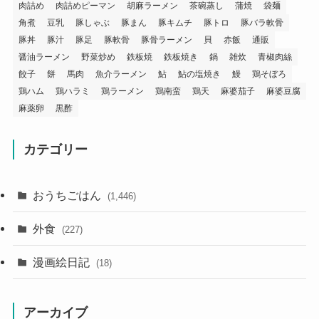
肉詰め
肉詰めピーマン
胡麻ラーメン
茶碗蒸し
蒲焼
袋麺
角煮
豆乳
豚しゃぶ
豚まん
豚キムチ
豚トロ
豚バラ軟骨
豚丼
豚汁
豚足
豚軟骨
豚骨ラーメン
貝
赤飯
通販
醤油ラーメン
野菜炒め
鉄板焼
鉄板焼き
鍋
雑炊
青椒肉絲
餃子
餅
馬肉
魚介ラーメン
鮎
鮎の塩焼き
鰻
鶏そぼろ
鶏ハム
鶏ハラミ
鶏ラーメン
鶏南蛮
鶏天
麻婆茄子
麻婆豆腐
麻薬卵
黒酢
カテゴリー
おうちごはん
(1,446)
外食
(227)
漫画絵日記
(18)
アーカイブ