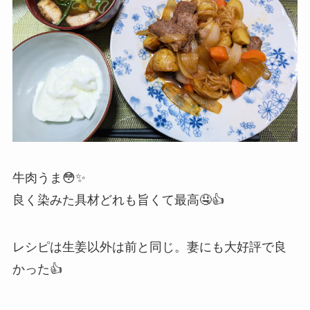
牛肉うま😳✨
良く染みた具材どれも旨くて最高🤤👍️
レシピは生姜以外は前と同じ。妻にも大好評で良
かった👍