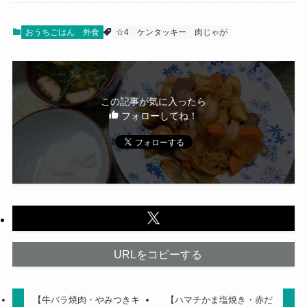
おうちごはん
外食
☆4
ケンタッキー
肉じゃが
この記事が気に入ったら
フォローしてね！
URLをコピーする
【牛バラ焼肉・やみつきキ
【ハマチかま塩焼き・赤だ