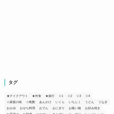
タグ
★テイクアウト
★外食
★旅行
☆1
☆2
☆3
☆4
☆家庭の味
☆晩酌
あんかけ
いくら
いちじく
うどん
うなぎ
おかゆ
おせち料理
おでん
おにぎり
お吸い物
お好み焼き