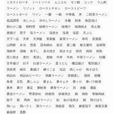
ミネストローネ
ミートソース
ムニエル
モツ鍋
ユッケ
ラム肉
ラーメン
リゾット
ローストチキン
ローストビーフ
ローストポーク
ワイン
一蘭
一鶴
中華風
丼
二郎系ラーメン
低温調理
冷しゃぶ
冷やしラーメン
冷麺
刺身
南蛮漬け
卵かけご飯
卵料理
味噌ラーメン
味噌汁
味噌焼き
和え物
唐揚げ
団子
塩ラーメン
塩焼き
塩煮
塩茹
天ぷら
天下一品
天丼
天津飯
実家飯
家系ラーメン
寿司
居酒屋
山岡家
弁当
惣菜
昆布締め
枝豆
栗ご飯
株主優待
油淋鶏
海鮮丼
漬物
灰干し
炭火焼き
焼きそば
焼売
焼肉
焼鳥
照り焼き
煮付
煮浸し
煮物
牛丼
牛肉
牛骨ラーメン
牡蠣
甘辛揚げ
白子
白湯ラーメン
皿うどん
磯辺揚げ
竜田揚げ
筑前煮
納豆
素揚げ
練りごま
缶詰
肉じゃが
肉そぼろ
肉詰め
肉詰めピーマン
胡麻ラーメン
茶碗蒸し
蒲焼
袋麺
角煮
豆乳
豚しゃぶ
豚まん
豚キムチ
豚トロ
豚バラ軟骨
豚丼
豚汁
豚足
豚軟骨
豚骨ラーメン
貝
赤飯
通販
醤油ラーメン
野菜炒め
鉄板焼
鉄板焼き
鍋
雑炊
青椒肉絲
餃子
餅
馬肉
魚介ラーメン
鮎
鮎の塩焼き
鰻
鶏そぼろ
鶏ハム
鶏ハラミ
鶏ラーメン
鶏南蛮
鶏天
麻婆茄子
麻婆豆腐
麻薬卵
黒酢