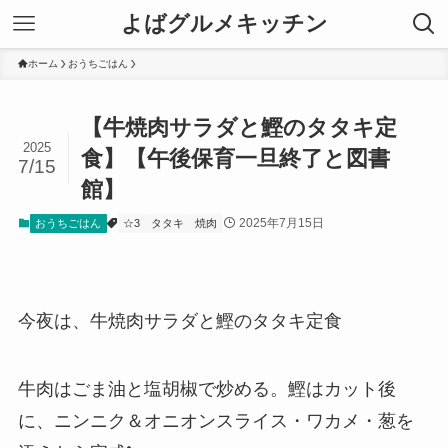
よばグルメキッチン
ホーム
おうちごはん
【牛焼肉サラダと鰹のタタキ定
2025
食】【午後保育一旦終了と図書
7/15
館】
2025年7月15日
おうちごはん
☆3
タタキ
焼肉
今夜は、牛焼肉サラダと鰹のタタキ定食
牛肉はごま油と塩胡椒で炒める。鰹はカット後
に、ニンニク＆オニオンスライス・ワカメ・葱を