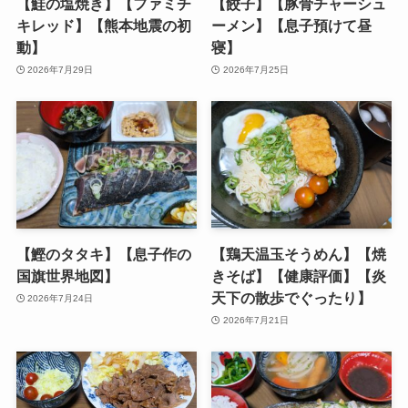
【鮭の塩焼き】【ファミチ
【餃子】【豚骨チャーシュ
キレッド】【熊本地震の初
ーメン】【息子預けて昼
動】
寝】
2026年7月29日
2026年7月25日
【鰹のタタキ】【息子作の
【鶏天温玉そうめん】【焼
国旗世界地図】
きそば】【健康評価】【炎
天下の散歩でぐったり】
2026年7月24日
2026年7月21日