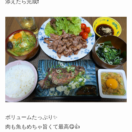
添えたら完成❗️
ボリュームたっぷり✨️
肉も魚もめちゃ旨くて最高😋👍