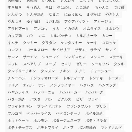
お茶漬け
お雑煮
かつめし
きんぴら
こってり
しゃぶしゃぶ
すき焼き
そうめん
そば
そばめし
たこ焼き
ちゃんこ
つけ麺
とんかつ
とん平焼き
なまこ
にゅうめん
まぜそば
やきとん
やみつき
ゆず漬け
よだれ鶏
アクアパッツァ
アヒージョ
アラビアータ
アンコウ
イカ
イカ焼き
オムライス
オムレツ
カップ麺
カツ
カニ
カルパッチョ
カルボナーラ
カレー
キムチ
クッキー
グラタン
ケンタッキー
ケーキ
コロッケ
コンフィ
コールスロー
サイゼリア
サザエ
サラダ
サンド
サンマ
サーモン
シューマイ
ジンギスカン
スシロー
ステーキ
スフレ
スペアリブ
スープ
セロリ
ゼリー
ソーキソバ
タタキ
タンドリーチキン
タンメン
チキン
チヂミ
チャーシュー
チャーハン
チンジャオロース
トルティーヤ
トンテキ
トースト
ドリア
ナムル
ナン
ノンフライヤー
ハタハタ
ハムエッグ
ハヤシライス
ハラペーニョ
ハンバーガー
ハンバーグ
バター焼き
パスタ
パン
ピクルス
ピザ
フライ
フライドチキン
フライドポテト
フランクフルト
プリン
プルコギ
ペッパーライス
ペペロンチーノ
ホイル焼き
ホットケーキ
ホルモン
ポタージュスープ
ポテトサラダ
ポテトチップス
ポテトフライ
ポトフ
ポン酢炒め
マクドナルド