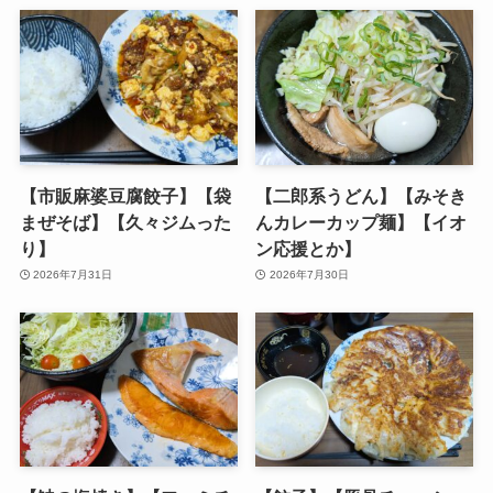
【市販麻婆豆腐餃子】【袋
【二郎系うどん】【みそき
まぜそば】【久々ジムった
んカレーカップ麺】【イオ
り】
ン応援とか】
2026年7月31日
2026年7月30日