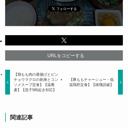
URLをコピーする
【鶏もも肉の唐揚げとビン
チョウマグロの刺身とコン
【豚ももチャーシュー・低
ソメスープ定食】【温蕎
温鶏肝定食】【雄飛読破】
麦】【息子5時起き対応】
関連記事