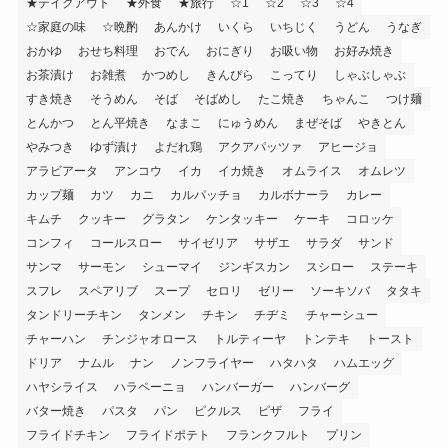
★テイクアウト
★外食
★旅行
☆1
☆2
☆3
☆4
☆家庭の味
☆晩酌
あんかけ
いくら
いちじく
うどん
うなぎ
おかゆ
おせち料理
おでん
おにぎり
お吸い物
お好み焼き
お茶漬け
お雑煮
かつめし
きんぴら
こってり
しゃぶしゃぶ
すき焼き
そうめん
そば
そばめし
たこ焼き
ちゃんこ
つけ麺
とんかつ
とん平焼き
なまこ
にゅうめん
まぜそば
やきとん
やみつき
ゆず漬け
よだれ鶏
アクアパッツァ
アヒージョ
アラビアータ
アンコウ
イカ
イカ焼き
オムライス
オムレツ
カップ麺
カツ
カニ
カルパッチョ
カルボナーラ
カレー
キムチ
クッキー
グラタン
ケンタッキー
ケーキ
コロッケ
コンフィ
コールスロー
サイゼリア
サザエ
サラダ
サンド
サンマ
サーモン
シューマイ
ジンギスカン
スシロー
ステーキ
スフレ
スペアリブ
スープ
セロリ
ゼリー
ソーキソバ
タタキ
タンドリーチキン
タンメン
チキン
チヂミ
チャーシュー
チャーハン
チンジャオロース
トルティーヤ
トンテキ
トースト
ドリア
ナムル
ナン
ノンフライヤー
ハタハタ
ハムエッグ
ハヤシライス
ハラペーニョ
ハンバーガー
ハンバーグ
バター焼き
パスタ
パン
ピクルス
ピザ
フライ
フライドチキン
フライドポテト
フランクフルト
プリン