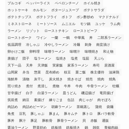
プルコギ
ペッパーライス
ペペロンチーノ
ホイル焼き
ホットケーキ
ホルモン
ポタージュスープ
ポテトサラダ
ポテトチップス
ポテトフライ
ポトフ
ポン酢炒め
マクドナルド
ミネストローネ
ミートソース
ムニエル
モツ鍋
ユッケ
ラム肉
ラーメン
リゾット
ローストチキン
ローストビーフ
ローストポーク
ワイン
一蘭
一鶴
中華風
丼
二郎系ラーメン
低温調理
冷しゃぶ
冷やしラーメン
冷麺
刺身
南蛮漬け
卵かけご飯
卵料理
味噌ラーメン
味噌汁
味噌焼き
和え物
唐揚げ
団子
塩ラーメン
塩焼き
塩煮
塩茹
天ぷら
天下一品
天丼
天津飯
実家飯
家系ラーメン
寿司
居酒屋
山岡家
弁当
惣菜
昆布締め
枝豆
栗ご飯
株主優待
油淋鶏
海鮮丼
漬物
灰干し
炭火焼き
焼きそば
焼売
焼肉
焼鳥
照り焼き
煮付
煮浸し
煮物
牛丼
牛肉
牛骨ラーメン
牡蠣
甘辛揚げ
白子
白湯ラーメン
皿うどん
磯辺揚げ
竜田揚げ
筑前煮
納豆
素揚げ
練りごま
缶詰
肉じゃが
肉そぼろ
肉詰め
肉詰めピーマン
胡麻ラーメン
茶碗蒸し
蒲焼
袋麺
角煮
豆乳
豚しゃぶ
豚まん
豚キムチ
豚トロ
豚バラ軟骨
豚丼
豚汁
豚足
豚軟骨
豚骨ラーメン
貝
赤飯
通販
醤油ラーメン
野菜炒め
鉄板焼
鉄板焼き
鍋
雑炊
青椒肉絲