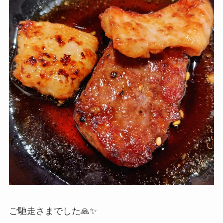
ご馳走さまでした🙏✨