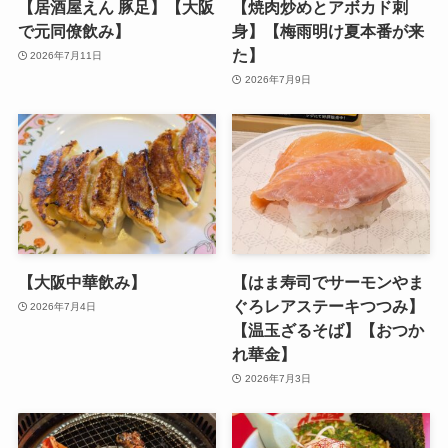
【居酒屋えん 豚足】【大阪
【焼肉炒めとアボカド刺
で元同僚飲み】
身】【梅雨明け夏本番が来
た】
2026年7月11日
2026年7月9日
【大阪中華飲み】
【はま寿司でサーモンやま
ぐろレアステーキつつみ
】
2026年7月4日
【温玉ざるそば】【おつか
れ華金】
2026年7月3日