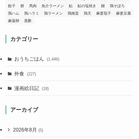
餃子
餅
馬肉
魚介ラーメン
鮎
鮎の塩焼き
鰻
鶏そぼろ
鶏ハム
鶏ハラミ
鶏ラーメン
鶏南蛮
鶏天
麻婆茄子
麻婆豆腐
麻薬卵
黒酢
カテゴリー
おうちごはん
(1,446)
外食
(227)
漫画絵日記
(18)
アーカイブ
2026年8月
(5)