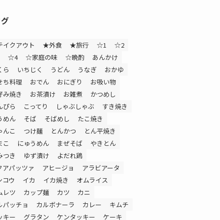
タグ
テイクアウト
★外食
★旅行
☆1
☆2
☆4
☆家庭の味
☆晩酌
あんかけ
くら
いちじく
うどん
うなぎ
おかゆ
せち料理
おでん
おにぎり
お吸い物
好み焼き
お茶漬け
お雑煮
かつめし
んぴら
こってり
しゃぶしゃぶ
すき焼き
うめん
そば
そばめし
たこ焼き
ゃんこ
つけ麺
とんかつ
とん平焼き
まこ
にゅうめん
まぜそば
やきとん
みつき
ゆず漬け
よだれ鶏
クアパッツァ
アヒージョ
アラビアータ
ンコウ
イカ
イカ焼き
オムライス
ムレツ
カップ麺
カツ
カニ
ルパッチョ
カルボナーラ
カレー
キムチ
ッキー
グラタン
ケンタッキー
ケーキ