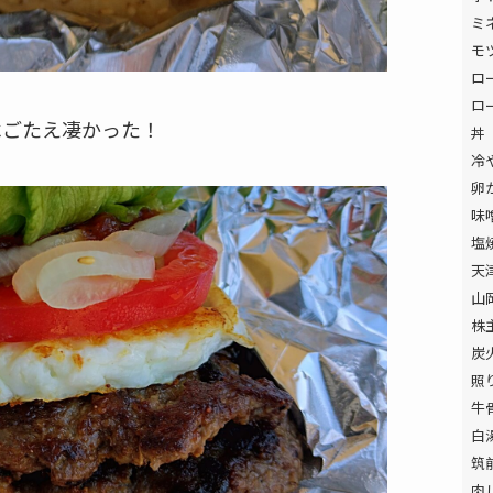
ミ
モ
ロ
ロ
べごたえ凄かった！
丼
冷
卵
味
塩
天
山
株
炭
照
牛
白
筑
肉