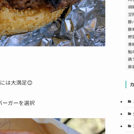
胡
豆
豚
豚
野
青
鮎
鶏
麻
れには大満足😊
バーガーを選択