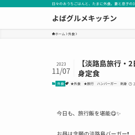
日々のおうちごはんと、たまに外食。妻と息子の
よばグルメキッチン
ホーム
外食
【淡路島旅行・2
2023
11/07
身定食
外食
★外食
★旅行
ハンバーガー
刺身
今日も、旅行飯を堪能😋✨
お昼は念願の淡路島バーガー❗