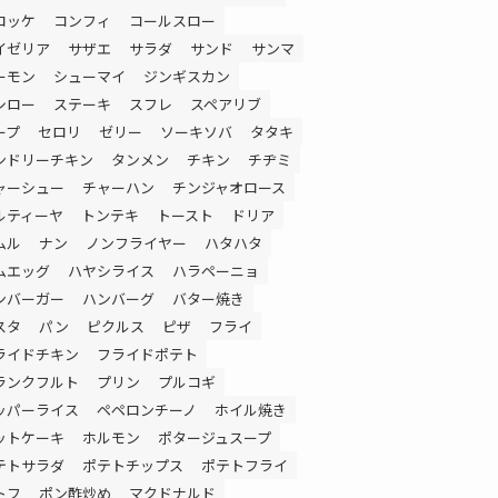
ロッケ
コンフィ
コールスロー
イゼリア
サザエ
サラダ
サンド
サンマ
ーモン
シューマイ
ジンギスカン
シロー
ステーキ
スフレ
スペアリブ
ープ
セロリ
ゼリー
ソーキソバ
タタキ
ンドリーチキン
タンメン
チキン
チヂミ
ャーシュー
チャーハン
チンジャオロース
ルティーヤ
トンテキ
トースト
ドリア
ムル
ナン
ノンフライヤー
ハタハタ
ムエッグ
ハヤシライス
ハラペーニョ
ンバーガー
ハンバーグ
バター焼き
スタ
パン
ピクルス
ピザ
フライ
ライドチキン
フライドポテト
ランクフルト
プリン
プルコギ
ッパーライス
ペペロンチーノ
ホイル焼き
ットケーキ
ホルモン
ポタージュスープ
テトサラダ
ポテトチップス
ポテトフライ
トフ
ポン酢炒め
マクドナルド