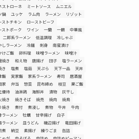
ネストローネ
ミートソース
ムニエル
ツ鍋
ユッケ
ラム肉
ラーメン
リゾット
ーストチキン
ローストビーフ
ーストポーク
ワイン
一蘭
一鶴
中華風
二郎系ラーメン
低温調理
冷しゃぶ
やしラーメン
冷麺
刺身
南蛮漬け
かけご飯
卵料理
味噌ラーメン
味噌汁
噌焼き
和え物
唐揚げ
団子
塩ラーメン
焼き
塩煮
塩茹
天ぷら
天下一品
天丼
津飯
実家飯
家系ラーメン
寿司
居酒屋
岡家
弁当
惣菜
昆布締め
枝豆
栗ご飯
主優待
油淋鶏
海鮮丼
漬物
灰干し
火焼き
焼きそば
焼売
焼肉
焼鳥
り焼き
煮付
煮浸し
煮物
牛丼
牛肉
骨ラーメン
牡蠣
甘辛揚げ
白子
湯ラーメン
皿うどん
磯辺揚げ
竜田揚げ
前煮
納豆
素揚げ
練りごま
缶詰
じゃが
肉そぼろ
肉詰め
肉詰めピーマン