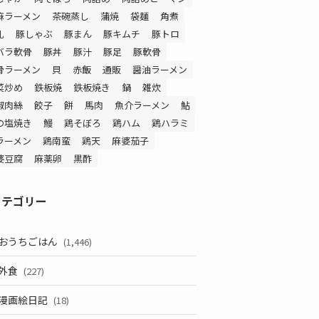
麻ラーメン
茶碗蒸し
蒲焼
袋麺
角煮
乳
豚しゃぶ
豚まん
豚キムチ
豚トロ
バラ軟骨
豚丼
豚汁
豚足
豚軟骨
骨ラーメン
貝
赤飯
通販
醤油ラーメン
菜炒め
鉄板焼
鉄板焼き
鍋
雑炊
椒肉絲
餃子
餅
馬肉
魚介ラーメン
鮎
の塩焼き
鰻
鶏そぼろ
鶏ハム
鶏ハラミ
ラーメン
鶏南蛮
鶏天
麻婆茄子
婆豆腐
麻薬卵
黒酢
カテゴリー
おうちごはん
(1,446)
外食
(227)
漫画絵日記
(18)