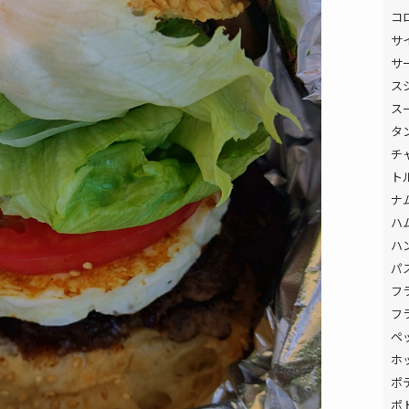
コ
サ
サ
ス
ス
タ
チ
ト
ナ
ハ
ハ
パ
フ
フ
ペ
ホ
ポ
ポ