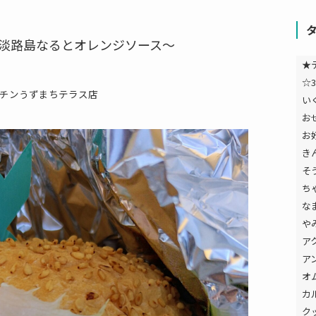
ー～淡路島なるとオレンジソース～
★
☆3
ッチンうずまちテラス店
い
お
お
き
そ
ち
な
や
ア
ア
オ
カ
ク