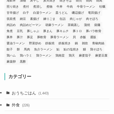
海鮮丼
漬物
灰干し
炭火焼き
焼きそば
焼売
焼肉
焼鳥
照り焼き
煮付
煮浸し
煮物
牛丼
牛肉
牛骨ラーメン
牡蠣
甘辛揚げ
白子
白湯ラーメン
皿うどん
磯辺揚げ
竜田揚げ
筑前煮
納豆
素揚げ
練りごま
缶詰
肉じゃが
肉そぼろ
肉詰め
肉詰めピーマン
胡麻ラーメン
茶碗蒸し
蒲焼
袋麺
角煮
豆乳
豚しゃぶ
豚まん
豚キムチ
豚トロ
豚バラ軟骨
豚丼
豚汁
豚足
豚軟骨
豚骨ラーメン
貝
赤飯
通販
醤油ラーメン
野菜炒め
鉄板焼
鉄板焼き
鍋
雑炊
青椒肉絲
餃子
餅
馬肉
魚介ラーメン
鮎
鮎の塩焼き
鰻
鶏そぼろ
鶏ハム
鶏ハラミ
鶏ラーメン
鶏南蛮
鶏天
麻婆茄子
麻婆豆腐
麻薬卵
黒酢
カテゴリー
おうちごはん
(1,443)
外食
(226)