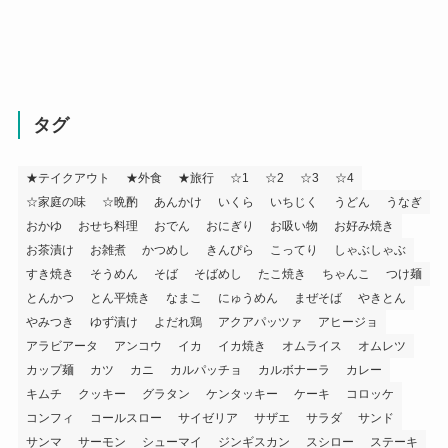
タグ
★テイクアウト
★外食
★旅行
☆1
☆2
☆3
☆4
☆家庭の味
☆晩酌
あんかけ
いくら
いちじく
うどん
うなぎ
おかゆ
おせち料理
おでん
おにぎり
お吸い物
お好み焼き
お茶漬け
お雑煮
かつめし
きんぴら
こってり
しゃぶしゃぶ
すき焼き
そうめん
そば
そばめし
たこ焼き
ちゃんこ
つけ麺
とんかつ
とん平焼き
なまこ
にゅうめん
まぜそば
やきとん
やみつき
ゆず漬け
よだれ鶏
アクアパッツァ
アヒージョ
アラビアータ
アンコウ
イカ
イカ焼き
オムライス
オムレツ
カップ麺
カツ
カニ
カルパッチョ
カルボナーラ
カレー
キムチ
クッキー
グラタン
ケンタッキー
ケーキ
コロッケ
コンフィ
コールスロー
サイゼリア
サザエ
サラダ
サンド
サンマ
サーモン
シューマイ
ジンギスカン
スシロー
ステーキ