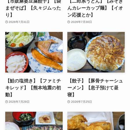
【市販麻婆豆腐餃子】【袋
【二郎系うどん】【みそき
まぜそば】【久々ジムった
んカレーカップ麺】【イオ
り】
ン応援とか】
2026年7月31日
2026年7月30日
【鮭の塩焼き】【ファミチ
【餃子】【豚骨チャーシュ
キレッド】【熊本地震の初
ーメン】【息子預けて昼
動】
寝】
2026年7月29日
2026年7月25日