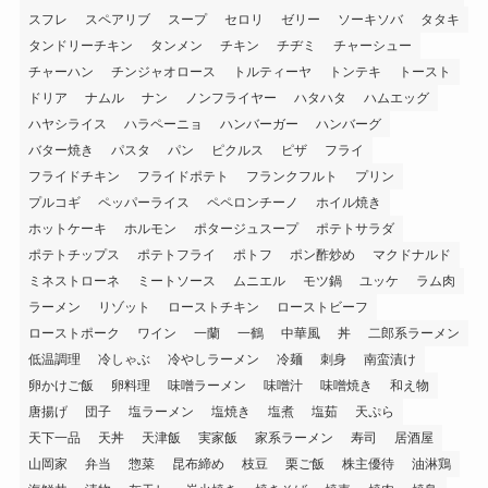
スフレ
スペアリブ
スープ
セロリ
ゼリー
ソーキソバ
タタキ
タンドリーチキン
タンメン
チキン
チヂミ
チャーシュー
チャーハン
チンジャオロース
トルティーヤ
トンテキ
トースト
ドリア
ナムル
ナン
ノンフライヤー
ハタハタ
ハムエッグ
ハヤシライス
ハラペーニョ
ハンバーガー
ハンバーグ
バター焼き
パスタ
パン
ピクルス
ピザ
フライ
フライドチキン
フライドポテト
フランクフルト
プリン
プルコギ
ペッパーライス
ペペロンチーノ
ホイル焼き
ホットケーキ
ホルモン
ポタージュスープ
ポテトサラダ
ポテトチップス
ポテトフライ
ポトフ
ポン酢炒め
マクドナルド
ミネストローネ
ミートソース
ムニエル
モツ鍋
ユッケ
ラム肉
ラーメン
リゾット
ローストチキン
ローストビーフ
ローストポーク
ワイン
一蘭
一鶴
中華風
丼
二郎系ラーメン
低温調理
冷しゃぶ
冷やしラーメン
冷麺
刺身
南蛮漬け
卵かけご飯
卵料理
味噌ラーメン
味噌汁
味噌焼き
和え物
唐揚げ
団子
塩ラーメン
塩焼き
塩煮
塩茹
天ぷら
天下一品
天丼
天津飯
実家飯
家系ラーメン
寿司
居酒屋
山岡家
弁当
惣菜
昆布締め
枝豆
栗ご飯
株主優待
油淋鶏