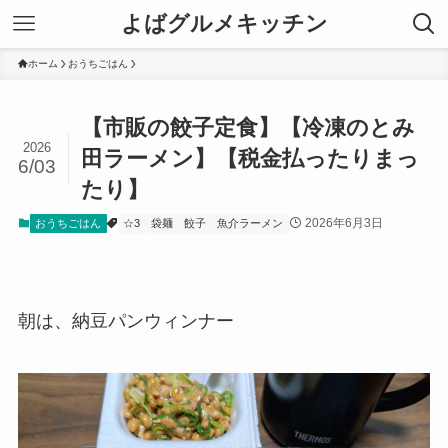
よばグルメキッチン
ホーム
おうちごはん
【市販の餃子定食】【冷凍のとみ
2026
田ラーメン】【税金払ったりまっ
6/03
たり】
2026年6月3日
おうちごはん
☆3
袋麺
餃子
魚介ラーメン
朝は、納豆パンウィンナー