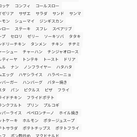
ロッケ
コンフィ
コールスロー
イゼリア
サザエ
サラダ
サンド
サンマ
ーモン
シューマイ
ジンギスカン
シロー
ステーキ
スフレ
スペアリブ
ープ
セロリ
ゼリー
ソーキソバ
タタキ
ンドリーチキン
タンメン
チキン
チヂミ
ャーシュー
チャーハン
チンジャオロース
ルティーヤ
トンテキ
トースト
ドリア
ムル
ナン
ノンフライヤー
ハタハタ
ムエッグ
ハヤシライス
ハラペーニョ
ンバーガー
ハンバーグ
バター焼き
スタ
パン
ピクルス
ピザ
フライ
ライドチキン
フライドポテト
ランクフルト
プリン
プルコギ
ッパーライス
ペペロンチーノ
ホイル焼き
ットケーキ
ホルモン
ポタージュスープ
テトサラダ
ポテトチップス
ポテトフライ
トフ
ポン酢炒め
マクドナルド