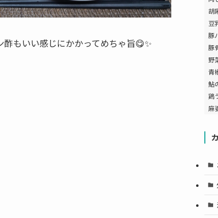
胡
豆
豚
酢もいい感じにかかってめちゃ旨😋✨
豚
野
青
鮎
鶏
麻