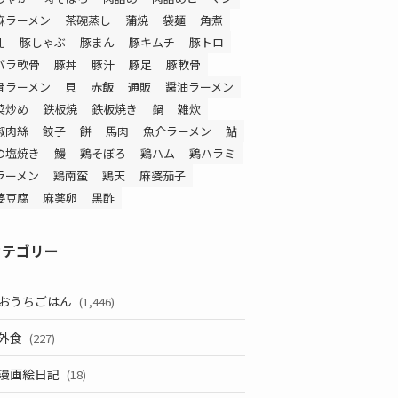
麻ラーメン
茶碗蒸し
蒲焼
袋麺
角煮
乳
豚しゃぶ
豚まん
豚キムチ
豚トロ
バラ軟骨
豚丼
豚汁
豚足
豚軟骨
骨ラーメン
貝
赤飯
通販
醤油ラーメン
菜炒め
鉄板焼
鉄板焼き
鍋
雑炊
椒肉絲
餃子
餅
馬肉
魚介ラーメン
鮎
の塩焼き
鰻
鶏そぼろ
鶏ハム
鶏ハラミ
ラーメン
鶏南蛮
鶏天
麻婆茄子
婆豆腐
麻薬卵
黒酢
カテゴリー
おうちごはん
(1,446)
外食
(227)
漫画絵日記
(18)