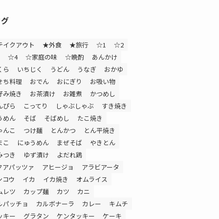
タグ
テイクアウト
★外食
★旅行
☆1
☆2
☆4
☆家庭の味
☆晩酌
あんかけ
くら
いちじく
うどん
うなぎ
おかゆ
せち料理
おでん
おにぎり
お吸い物
好み焼き
お茶漬け
お雑煮
かつめし
んぴら
こってり
しゃぶしゃぶ
すき焼き
うめん
そば
そばめし
たこ焼き
ゃんこ
つけ麺
とんかつ
とん平焼き
まこ
にゅうめん
まぜそば
やきとん
みつき
ゆず漬け
よだれ鶏
クアパッツァ
アヒージョ
アラビアータ
ンコウ
イカ
イカ焼き
オムライス
ムレツ
カップ麺
カツ
カニ
ルパッチョ
カルボナーラ
カレー
キムチ
ッキー
グラタン
ケンタッキー
ケーキ