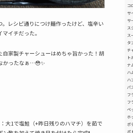
コ
サ
サ
つ。レシピ通りにつけ麺作ったけど、塩辛い
ス
イマイチだった。
ス
タ
チ
た自家製チャーシューはめちゃ旨かった！胡
ト
かったなぁ…😳✨
ナ
ハ
ハ
パ
フ
フ
ペ
ホ
つゆ：大1で塩鮭（+昨日残りのハマチ）を茹で
ポ
ン酢を加えて焼き目を付けたら完成❗️
ポ