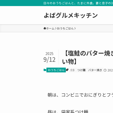
日々のおうちごはんと、たまに外食。妻と息子の
よばグルメキッチン
ホーム
おうちごはん
【塩鮭のバター焼
2025
9/12
い物】
おうちごはん
☆3
つけ麺
バター焼き
20
朝は、コンビニでおにぎりとフ
昼は、袋家系つけ麺