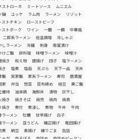
ネストローネ
ミートソース
ムニエル
ツ鍋
ユッケ
ラム肉
ラーメン
リゾット
ーストチキン
ローストビーフ
ーストポーク
ワイン
一蘭
一鶴
中華風
二郎系ラーメン
低温調理
冷しゃぶ
やしラーメン
冷麺
刺身
南蛮漬け
かけご飯
卵料理
味噌ラーメン
味噌汁
噌焼き
和え物
唐揚げ
団子
塩ラーメン
焼き
塩煮
塩茹
天ぷら
天下一品
天丼
津飯
実家飯
家系ラーメン
寿司
居酒屋
岡家
弁当
惣菜
昆布締め
枝豆
栗ご飯
主優待
油淋鶏
海鮮丼
漬物
灰干し
火焼き
焼きそば
焼売
焼肉
焼鳥
り焼き
煮付
煮浸し
煮物
牛丼
牛肉
骨ラーメン
牡蠣
甘辛揚げ
白子
湯ラーメン
皿うどん
磯辺揚げ
竜田揚げ
前煮
納豆
素揚げ
練りごま
缶詰
じゃが
肉そぼろ
肉詰め
肉詰めピーマン