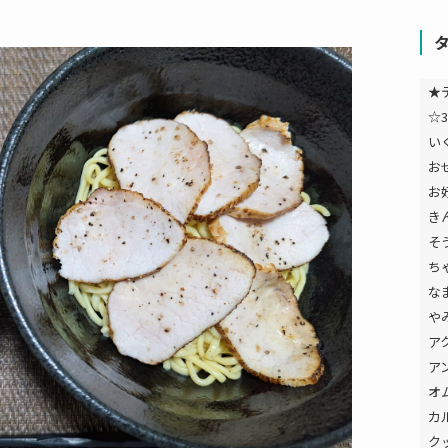
★
☆3
い
お
お
き
そ
ち
な
や
ア
ア
オ
カ
ク