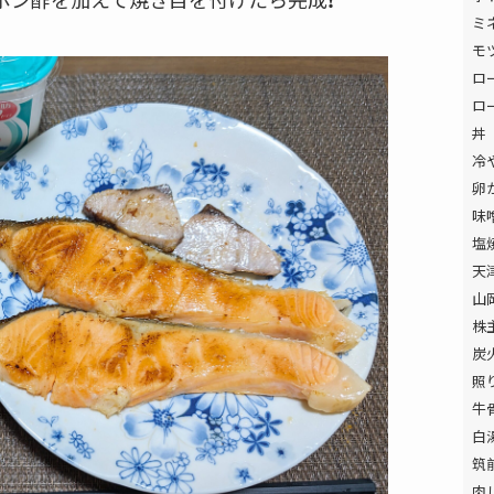
ミ
モ
ロ
ロ
丼
冷
卵
味
塩
天
山
株
炭
照
牛
白
筑
肉