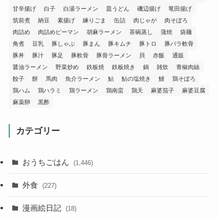
甘辛揚げ
白子
白湯ラーメン
皿うどん
磯辺揚げ
竜田揚げ
筑前煮
納豆
素揚げ
練りごま
缶詰
肉じゃが
肉そぼろ
肉詰め
肉詰めピーマン
胡麻ラーメン
茶碗蒸し
蒲焼
袋麺
角煮
豆乳
豚しゃぶ
豚まん
豚キムチ
豚トロ
豚バラ軟骨
豚丼
豚汁
豚足
豚軟骨
豚骨ラーメン
貝
赤飯
通販
醤油ラーメン
野菜炒め
鉄板焼
鉄板焼き
鍋
雑炊
青椒肉絲
餃子
餅
馬肉
魚介ラーメン
鮎
鮎の塩焼き
鰻
鶏そぼろ
鶏ハム
鶏ハラミ
鶏ラーメン
鶏南蛮
鶏天
麻婆茄子
麻婆豆腐
麻薬卵
黒酢
カテゴリー
おうちごはん
(1,446)
外食
(227)
漫画絵日記
(18)