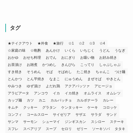
タグ
★テイクアウト
★外食
★旅行
☆1
☆2
☆3
☆4
☆家庭の味
☆晩酌
あんかけ
いくら
いちじく
うどん
うなぎ
おかゆ
おせち料理
おでん
おにぎり
お吸い物
お好み焼き
お茶漬け
お雑煮
かつめし
きんぴら
こってり
しゃぶしゃぶ
すき焼き
そうめん
そば
そばめし
たこ焼き
ちゃんこ
つけ麺
とんかつ
とん平焼き
なまこ
にゅうめん
まぜそば
やきとん
やみつき
ゆず漬け
よだれ鶏
アクアパッツァ
アヒージョ
アラビアータ
アンコウ
イカ
イカ焼き
オムライス
オムレツ
カップ麺
カツ
カニ
カルパッチョ
カルボナーラ
カレー
キムチ
クッキー
グラタン
ケンタッキー
ケーキ
コロッケ
コンフィ
コールスロー
サイゼリア
サザエ
サラダ
サンド
サンマ
サーモン
シューマイ
ジンギスカン
スシロー
ステーキ
スフレ
スペアリブ
スープ
セロリ
ゼリー
ソーキソバ
タタキ