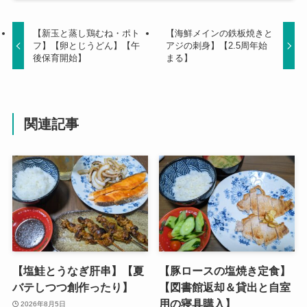
【新玉と蒸し鶏むね・ポト
【海鮮メインの鉄板焼きと
フ】【卵とじうどん】【午
アジの刺身】【2.5周年始
後保育開始】
まる】
関連記事
【塩鮭とうなぎ肝串】【夏
【豚ロースの塩焼き定食】
バテしつつ創作ったり】
【図書館返却＆貸出と自室
用の寝具購入】
2026年8月5日