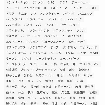
タンドリーチキン
タンメン
チキン
チヂミ
チャーシュー
チャーハン
チンジャオロース
トルティーヤ
トンテキ
トースト
ドリア
ナムル
ナン
ノンフライヤー
ハタハタ
ハムエッグ
ハヤシライス
ハラペーニョ
ハンバーガー
ハンバーグ
バター焼き
パスタ
パン
ピクルス
ピザ
フライ
フライドチキン
フライドポテト
フランクフルト
プリン
プルコギ
ペッパーライス
ペペロンチーノ
ホイル焼き
ホットケーキ
ホルモン
ポタージュスープ
ポテトサラダ
ポテトチップス
ポテトフライ
ポトフ
ポン酢炒め
マクドナルド
ミネストローネ
ミートソース
ムニエル
モツ鍋
ユッケ
ラム肉
ラーメン
リゾット
ローストチキン
ローストビーフ
ローストポーク
ワイン
一蘭
一鶴
中華風
丼
二郎系ラーメン
低温調理
冷しゃぶ
冷やしラーメン
冷麺
刺身
南蛮漬け
卵かけご飯
卵料理
味噌ラーメン
味噌汁
味噌焼き
和え物
唐揚げ
団子
塩ラーメン
塩焼き
塩煮
塩茹
天ぷら
天下一品
天丼
天津飯
実家飯
家系ラーメン
寿司
居酒屋
山岡家
弁当
惣菜
昆布締め
枝豆
栗ご飯
株主優待
油淋鶏
海鮮丼
漬物
灰干し
炭火焼き
焼きそば
焼売
焼肉
焼鳥
照り焼き
煮付
煮浸し
煮物
牛丼
牛肉
牛骨ラーメン
牡蠣