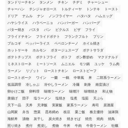
タンドリーチキン
タンメン
チキン
チヂミ
チャーシュー
チャーハン
チンジャオロース
トルティーヤ
トンテキ
トースト
ドリア
ナムル
ナン
ノンフライヤー
ハタハタ
ハムエッグ
ハヤシライス
ハラペーニョ
ハンバーガー
ハンバーグ
バター焼き
パスタ
パン
ピクルス
ピザ
フライ
フライドチキン
フライドポテト
フランクフルト
プリン
プルコギ
ペッパーライス
ペペロンチーノ
ホイル焼き
ホットケーキ
ホルモン
ポタージュスープ
ポテトサラダ
ポテトチップス
ポテトフライ
ポトフ
ポン酢炒め
マクドナルド
ミネストローネ
ミートソース
ムニエル
モツ鍋
ユッケ
ラム肉
ラーメン
リゾット
ローストチキン
ローストビーフ
ローストポーク
ワイン
一蘭
一鶴
中華風
丼
二郎系ラーメン
低温調理
冷しゃぶ
冷やしラーメン
冷麺
刺身
南蛮漬け
卵かけご飯
卵料理
味噌ラーメン
味噌汁
味噌焼き
和え物
唐揚げ
団子
塩ラーメン
塩焼き
塩煮
塩茹
天ぷら
天下一品
天丼
天津飯
実家飯
家系ラーメン
寿司
居酒屋
山岡家
弁当
惣菜
昆布締め
枝豆
栗ご飯
株主優待
油淋鶏
海鮮丼
漬物
灰干し
炭火焼き
焼きそば
焼売
焼肉
焼鳥
照り焼き
煮付
煮浸し
煮物
牛丼
牛肉
牛骨ラーメン
牡蠣