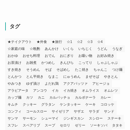
タグ
★テイクアウト
★外食
★旅行
☆1
☆2
☆3
☆4
☆家庭の味
☆晩酌
あんかけ
いくら
いちじく
うどん
うなぎ
おかゆ
おせち料理
おでん
おにぎり
お吸い物
お好み焼き
お茶漬け
お雑煮
かつめし
きんぴら
こってり
しゃぶしゃぶ
すき焼き
そうめん
そば
そばめし
たこ焼き
ちゃんこ
つけ麺
とんかつ
とん平焼き
なまこ
にゅうめん
まぜそば
やきとん
やみつき
ゆず漬け
よだれ鶏
アクアパッツァ
アヒージョ
アラビアータ
アンコウ
イカ
イカ焼き
オムライス
オムレツ
カップ麺
カツ
カニ
カルパッチョ
カルボナーラ
カレー
キムチ
クッキー
グラタン
ケンタッキー
ケーキ
コロッケ
コンフィ
コールスロー
サイゼリア
サザエ
サラダ
サンド
サンマ
サーモン
シューマイ
ジンギスカン
スシロー
ステーキ
スフレ
スペアリブ
スープ
セロリ
ゼリー
ソーキソバ
タタキ