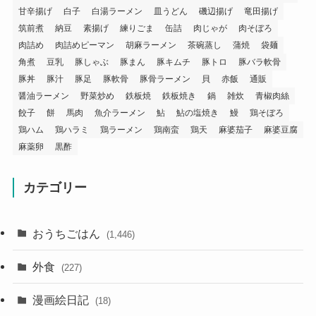
甘辛揚げ
白子
白湯ラーメン
皿うどん
磯辺揚げ
竜田揚げ
筑前煮
納豆
素揚げ
練りごま
缶詰
肉じゃが
肉そぼろ
肉詰め
肉詰めピーマン
胡麻ラーメン
茶碗蒸し
蒲焼
袋麺
角煮
豆乳
豚しゃぶ
豚まん
豚キムチ
豚トロ
豚バラ軟骨
豚丼
豚汁
豚足
豚軟骨
豚骨ラーメン
貝
赤飯
通販
醤油ラーメン
野菜炒め
鉄板焼
鉄板焼き
鍋
雑炊
青椒肉絲
餃子
餅
馬肉
魚介ラーメン
鮎
鮎の塩焼き
鰻
鶏そぼろ
鶏ハム
鶏ハラミ
鶏ラーメン
鶏南蛮
鶏天
麻婆茄子
麻婆豆腐
麻薬卵
黒酢
カテゴリー
おうちごはん
(1,446)
外食
(227)
漫画絵日記
(18)