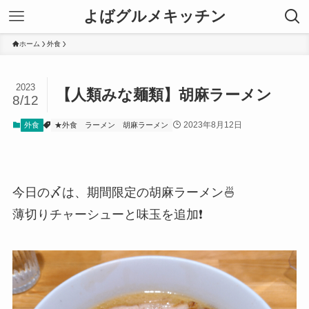
よばグルメキッチン
ホーム
外食
2023
【人類みな麺類】胡麻ラーメン
8/12
2023年8月12日
外食
★外食
ラーメン
胡麻ラーメン
今日の〆は、期間限定の胡麻ラーメン🍜
薄切りチャーシューと味玉を追加❗