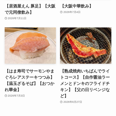
【居酒屋えん 豚足】【大阪
【大阪中華飲み】
で元同僚飲み】
2026年7月4日
2026年7月11日
【はま寿司でサーモンやま
【熟成焼肉いちばんでライ
ぐろレアステーキつつみ
】
トコース】【自作醤油ラー
【温玉ざるそば】【おつか
メンとドンキのフライドチ
れ華金】
キン】【父の日リベンジな
ど】
2026年7月3日
2026年6月27日