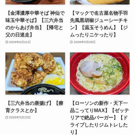
【金澤濃厚中華そば 神仙で
【マックで名古屋名物手羽
味玉中華そば】【三六弁当
先風黒胡椒ジューシーチキ
のからあげ弁当】【帰宅と
ン】【温玉そうめん】【ジ
父の日迷走】
ムったりニケったり】
2026年6月21日
2026年5月28日
【三六弁当の唐揚げ】【療
【ローソンの新作・天下一
育クラスとか】
品こってりMAX】【ゼッテ
リアで絶品バーガー】【ド
2026年5月15日
ライブしたりジムトレした
り】