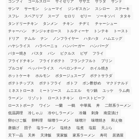
コンフィ
コールスロー
サイゼリア
サザエ
サラダ
サンド
サンマ
サーモン
シューマイ
ジンギスカン
スシロー
ステーキ
スフレ
スペアリブ
スープ
セロリ
ゼリー
ソーキソバ
タタキ
タンドリーチキン
タンメン
チキン
チヂミ
チャーシュー
チャーハン
チンジャオロース
トルティーヤ
トンテキ
トースト
ドリア
ナムル
ナン
ノンフライヤー
ハタハタ
ハムエッグ
ハヤシライス
ハラペーニョ
ハンバーガー
ハンバーグ
バター焼き
パスタ
パン
ピクルス
ピザ
フライ
フライドチキン
フライドポテト
フランクフルト
プリン
プルコギ
ペッパーライス
ペペロンチーノ
ホイル焼き
ホットケーキ
ホルモン
ポタージュスープ
ポテトサラダ
ポテトチップス
ポテトフライ
ポトフ
ポン酢炒め
マクドナルド
ミネストローネ
ミートソース
ムニエル
モツ鍋
ユッケ
ラム肉
ラーメン
リゾット
ローストチキン
ローストビーフ
ローストポーク
ワイン
一蘭
一鶴
中華風
丼
二郎系ラーメン
低温調理
冷しゃぶ
冷やしラーメン
冷麺
刺身
南蛮漬け
卵かけご飯
卵料理
味噌ラーメン
味噌汁
味噌焼き
和え物
唐揚げ
団子
塩ラーメン
塩焼き
塩煮
塩茹
天ぷら
天下一品
天丼
天津飯
実家飯
家系ラーメン
寿司
居酒屋