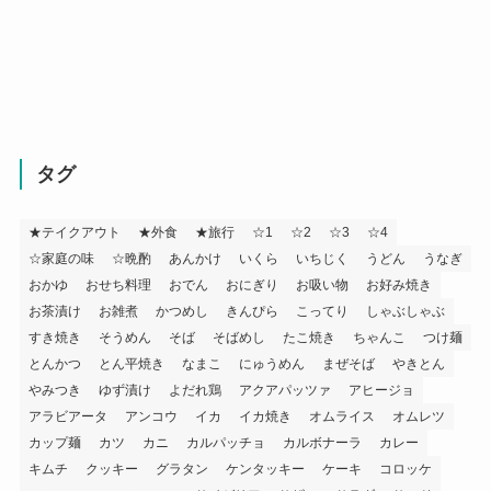
タグ
★テイクアウト
★外食
★旅行
☆1
☆2
☆3
☆4
☆家庭の味
☆晩酌
あんかけ
いくら
いちじく
うどん
うなぎ
おかゆ
おせち料理
おでん
おにぎり
お吸い物
お好み焼き
お茶漬け
お雑煮
かつめし
きんぴら
こってり
しゃぶしゃぶ
すき焼き
そうめん
そば
そばめし
たこ焼き
ちゃんこ
つけ麺
とんかつ
とん平焼き
なまこ
にゅうめん
まぜそば
やきとん
やみつき
ゆず漬け
よだれ鶏
アクアパッツァ
アヒージョ
アラビアータ
アンコウ
イカ
イカ焼き
オムライス
オムレツ
カップ麺
カツ
カニ
カルパッチョ
カルボナーラ
カレー
キムチ
クッキー
グラタン
ケンタッキー
ケーキ
コロッケ