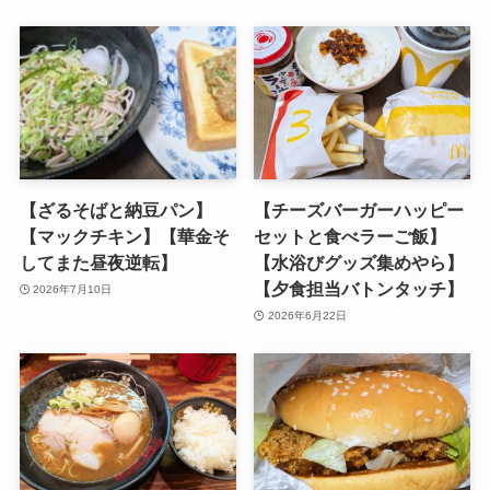
【ざるそばと納豆パン】
【チーズバーガーハッピー
【マックチキン】【華金そ
セットと食べラーご飯】
してまた昼夜逆転】
【水浴びグッズ集めやら】
【夕食担当バトンタッチ】
2026年7月10日
2026年6月22日