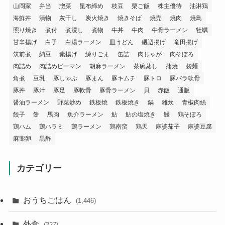
山岡家
弁当
惣菜
昆布締め
枝豆
栗ご飯
株主優待
油淋鶏
海鮮丼
漬物
灰干し
炭火焼き
焼きそば
焼売
焼肉
焼鳥
照り焼き
煮付
煮浸し
煮物
牛丼
牛肉
牛骨ラーメン
牡蠣
甘辛揚げ
白子
白湯ラーメン
皿うどん
磯辺揚げ
竜田揚げ
筑前煮
納豆
素揚げ
練りごま
缶詰
肉じゃが
肉そぼろ
肉詰め
肉詰めピーマン
胡麻ラーメン
茶碗蒸し
蒲焼
袋麺
角煮
豆乳
豚しゃぶ
豚まん
豚キムチ
豚トロ
豚バラ軟骨
豚丼
豚汁
豚足
豚軟骨
豚骨ラーメン
貝
赤飯
通販
醤油ラーメン
野菜炒め
鉄板焼
鉄板焼き
鍋
雑炊
青椒肉絲
餃子
餅
馬肉
魚介ラーメン
鮎
鮎の塩焼き
鰻
鶏そぼろ
鶏ハム
鶏ハラミ
鶏ラーメン
鶏南蛮
鶏天
麻婆茄子
麻婆豆腐
麻薬卵
黒酢
カテゴリー
おうちごはん
(1,446)
外食
(227)