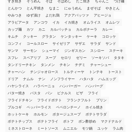
すき焼き
そうめん
そば
そばめし
たこ焼き
ちゃんこ
つけ麺
とんかつ
とん平焼き
なまこ
にゅうめん
まぜそば
やきとん
やみつき
ゆず漬け
よだれ鶏
アクアパッツァ
アヒージョ
アラビアータ
アンコウ
イカ
イカ焼き
オムライス
オムレツ
カップ麺
カツ
カニ
カルパッチョ
カルボナーラ
カレー
キムチ
クッキー
グラタン
ケンタッキー
ケーキ
コロッケ
コンフィ
コールスロー
サイゼリア
サザエ
サラダ
サンド
サンマ
サーモン
シューマイ
ジンギスカン
スシロー
ステーキ
スフレ
スペアリブ
スープ
セロリ
ゼリー
ソーキソバ
タタキ
タンドリーチキン
タンメン
チキン
チヂミ
チャーシュー
チャーハン
チンジャオロース
トルティーヤ
トンテキ
トースト
ドリア
ナムル
ナン
ノンフライヤー
ハタハタ
ハムエッグ
ハヤシライス
ハラペーニョ
ハンバーガー
ハンバーグ
バター焼き
パスタ
パン
ピクルス
ピザ
フライ
フライドチキン
フライドポテト
フランクフルト
プリン
プルコギ
ペッパーライス
ペペロンチーノ
ホイル焼き
ホットケーキ
ホルモン
ポタージュスープ
ポテトサラダ
ポテトチップス
ポテトフライ
ポトフ
ポン酢炒め
マクドナルド
ミネストローネ
ミートソース
ムニエル
モツ鍋
ユッケ
ラム肉