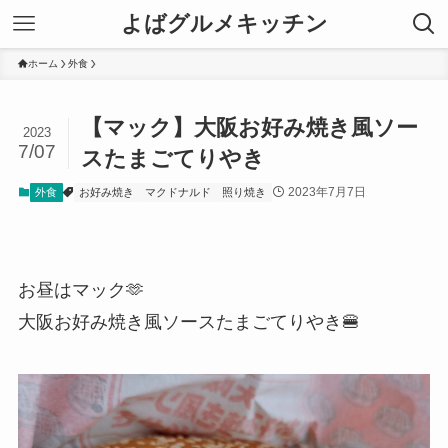
よばグルメキッチン
ホーム
外食
【マック】大阪お好み焼き風ソー
2023
7/07
スたまごてりやき
2023年7月7日
外食
お好み焼き
マクドナルド
照り焼き
お昼はマック🫶
大阪お好み焼き風ソースたまごてりやき🍔