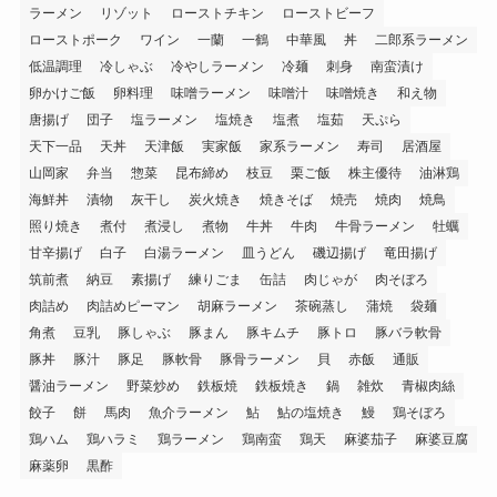
ラーメン
リゾット
ローストチキン
ローストビーフ
ローストポーク
ワイン
一蘭
一鶴
中華風
丼
二郎系ラーメン
低温調理
冷しゃぶ
冷やしラーメン
冷麺
刺身
南蛮漬け
卵かけご飯
卵料理
味噌ラーメン
味噌汁
味噌焼き
和え物
唐揚げ
団子
塩ラーメン
塩焼き
塩煮
塩茹
天ぷら
天下一品
天丼
天津飯
実家飯
家系ラーメン
寿司
居酒屋
山岡家
弁当
惣菜
昆布締め
枝豆
栗ご飯
株主優待
油淋鶏
海鮮丼
漬物
灰干し
炭火焼き
焼きそば
焼売
焼肉
焼鳥
照り焼き
煮付
煮浸し
煮物
牛丼
牛肉
牛骨ラーメン
牡蠣
甘辛揚げ
白子
白湯ラーメン
皿うどん
磯辺揚げ
竜田揚げ
筑前煮
納豆
素揚げ
練りごま
缶詰
肉じゃが
肉そぼろ
肉詰め
肉詰めピーマン
胡麻ラーメン
茶碗蒸し
蒲焼
袋麺
角煮
豆乳
豚しゃぶ
豚まん
豚キムチ
豚トロ
豚バラ軟骨
豚丼
豚汁
豚足
豚軟骨
豚骨ラーメン
貝
赤飯
通販
醤油ラーメン
野菜炒め
鉄板焼
鉄板焼き
鍋
雑炊
青椒肉絲
餃子
餅
馬肉
魚介ラーメン
鮎
鮎の塩焼き
鰻
鶏そぼろ
鶏ハム
鶏ハラミ
鶏ラーメン
鶏南蛮
鶏天
麻婆茄子
麻婆豆腐
麻薬卵
黒酢