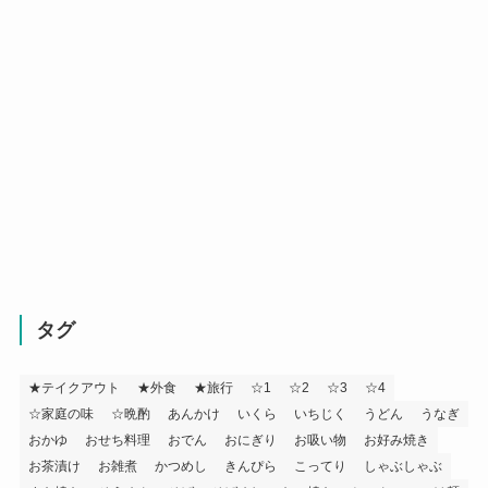
タグ
★テイクアウト
★外食
★旅行
☆1
☆2
☆3
☆4
☆家庭の味
☆晩酌
あんかけ
いくら
いちじく
うどん
うなぎ
おかゆ
おせち料理
おでん
おにぎり
お吸い物
お好み焼き
お茶漬け
お雑煮
かつめし
きんぴら
こってり
しゃぶしゃぶ