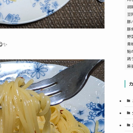
胡
豆
豚
豚
野
✨
青
鮎
鶏
麻