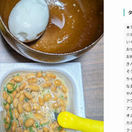
★
☆3
い
お
お
き
そ
ち
な
や
ア
ア
オ
カ
ク