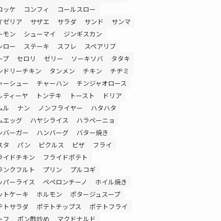
ロッケ
コンフィ
コールスロー
イゼリア
サザエ
サラダ
サンド
サンマ
ーモン
シューマイ
ジンギスカン
シロー
ステーキ
スフレ
スペアリブ
ープ
セロリ
ゼリー
ソーキソバ
タタキ
ンドリーチキン
タンメン
チキン
チヂミ
ャーシュー
チャーハン
チンジャオロース
ルティーヤ
トンテキ
トースト
ドリア
ムル
ナン
ノンフライヤー
ハタハタ
ムエッグ
ハヤシライス
ハラペーニョ
ンバーガー
ハンバーグ
バター焼き
スタ
パン
ピクルス
ピザ
フライ
ライドチキン
フライドポテト
ランクフルト
プリン
プルコギ
ッパーライス
ペペロンチーノ
ホイル焼き
ットケーキ
ホルモン
ポタージュスープ
テトサラダ
ポテトチップス
ポテトフライ
トフ
ポン酢炒め
マクドナルド