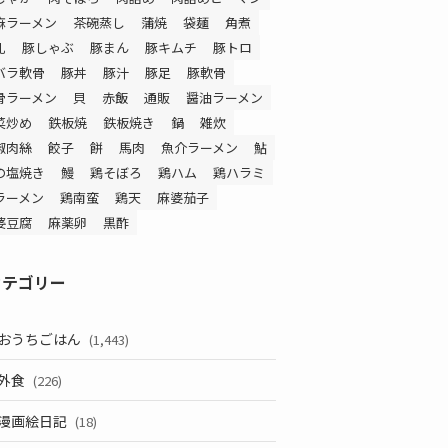
麻ラーメン
茶碗蒸し
蒲焼
袋麺
角煮
乳
豚しゃぶ
豚まん
豚キムチ
豚トロ
バラ軟骨
豚丼
豚汁
豚足
豚軟骨
骨ラーメン
貝
赤飯
通販
醤油ラーメン
菜炒め
鉄板焼
鉄板焼き
鍋
雑炊
椒肉絲
餃子
餅
馬肉
魚介ラーメン
鮎
の塩焼き
鰻
鶏そぼろ
鶏ハム
鶏ハラミ
ラーメン
鶏南蛮
鶏天
麻婆茄子
婆豆腐
麻薬卵
黒酢
カテゴリー
おうちごはん
(1,443)
外食
(226)
漫画絵日記
(18)