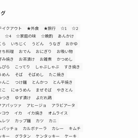
タグ
テイクアウト
★外食
★旅行
☆1
☆2
☆4
☆家庭の味
☆晩酌
あんかけ
くら
いちじく
うどん
うなぎ
おかゆ
せち料理
おでん
おにぎり
お吸い物
好み焼き
お茶漬け
お雑煮
かつめし
んぴら
こってり
しゃぶしゃぶ
すき焼き
うめん
そば
そばめし
たこ焼き
ゃんこ
つけ麺
とんかつ
とん平焼き
まこ
にゅうめん
まぜそば
やきとん
みつき
ゆず漬け
よだれ鶏
クアパッツァ
アヒージョ
アラビアータ
ンコウ
イカ
イカ焼き
オムライス
ムレツ
カップ麺
カツ
カニ
ルパッチョ
カルボナーラ
カレー
キムチ
ッキー
グラタン
ケンタッキー
ケーキ