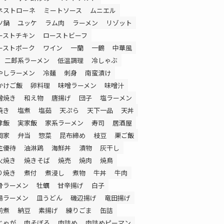
ネストローネ
ミートソース
ムニエル
ツ鍋
ユッケ
ラム肉
ラーメン
リゾット
ーストチキン
ローストビーフ
ーストポーク
ワイン
一蘭
一鶴
中華風
二郎系ラーメン
低温調理
冷しゃぶ
やしラーメン
冷麺
刺身
南蛮漬け
かけご飯
卵料理
味噌ラーメン
味噌汁
噌焼き
和え物
唐揚げ
団子
塩ラーメン
焼き
塩煮
塩茹
天ぷら
天下一品
天丼
津飯
実家飯
家系ラーメン
寿司
居酒屋
岡家
弁当
惣菜
昆布締め
枝豆
栗ご飯
主優待
油淋鶏
海鮮丼
漬物
灰干し
火焼き
焼きそば
焼売
焼肉
焼鳥
り焼き
煮付
煮浸し
煮物
牛丼
牛肉
骨ラーメン
牡蠣
甘辛揚げ
白子
湯ラーメン
皿うどん
磯辺揚げ
竜田揚げ
前煮
納豆
素揚げ
練りごま
缶詰
じゃが
肉そぼろ
肉詰め
肉詰めピーマン