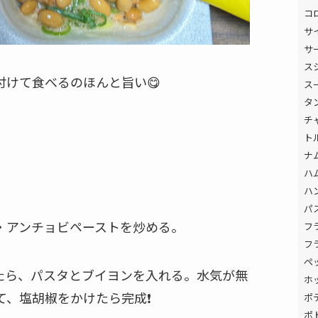
コ
サ
サ
ス
付けて食べるのほんと旨い😋
ス
タ
チ
ト
ナ
ハ
ハ
パ
・アンチョビペーストを炒める。
フ
フ
ペ
したら、パスタとブイヨンを入れる。水気が無
ホ
、塩胡椒をかけたら完成❗️
ポ
ポ