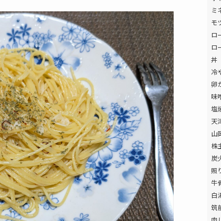
ミ
モ
ロ
ロ
丼
冷
卵
味
塩
天
山
株
炭
照
牛
白
筑
肉