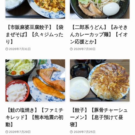
【市販麻婆豆腐餃子】【袋
【二郎系うどん】【みそき
まぜそば】【久々ジムった
んカレーカップ麺】【イオ
り】
ン応援とか】
2026年7月31日
2026年7月30日
【鮭の塩焼き】【ファミチ
【餃子】【豚骨チャーシュ
キレッド】【熊本地震の初
ーメン】【息子預けて昼
動】
寝】
2026年7月29日
2026年7月25日