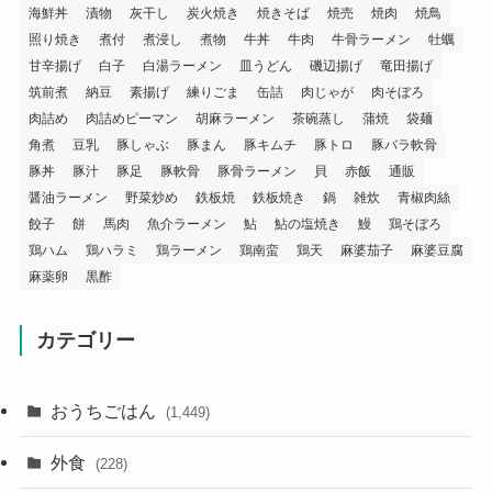
海鮮丼
漬物
灰干し
炭火焼き
焼きそば
焼売
焼肉
焼鳥
照り焼き
煮付
煮浸し
煮物
牛丼
牛肉
牛骨ラーメン
牡蠣
甘辛揚げ
白子
白湯ラーメン
皿うどん
磯辺揚げ
竜田揚げ
筑前煮
納豆
素揚げ
練りごま
缶詰
肉じゃが
肉そぼろ
肉詰め
肉詰めピーマン
胡麻ラーメン
茶碗蒸し
蒲焼
袋麺
角煮
豆乳
豚しゃぶ
豚まん
豚キムチ
豚トロ
豚バラ軟骨
豚丼
豚汁
豚足
豚軟骨
豚骨ラーメン
貝
赤飯
通販
醤油ラーメン
野菜炒め
鉄板焼
鉄板焼き
鍋
雑炊
青椒肉絲
餃子
餅
馬肉
魚介ラーメン
鮎
鮎の塩焼き
鰻
鶏そぼろ
鶏ハム
鶏ハラミ
鶏ラーメン
鶏南蛮
鶏天
麻婆茄子
麻婆豆腐
麻薬卵
黒酢
カテゴリー
おうちごはん
(1,449)
外食
(228)