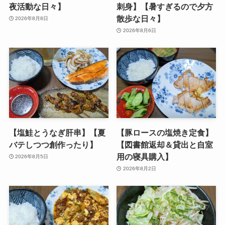
夜活動な日々】
刺身】【暑すぎるので夕方
散歩な日々】
2026年8月8日
2026年8月6日
【塩鮭とうなぎ肝串】【夏
【豚ロースの塩焼き定食】
バテしつつ創作ったり】
【図書館返却＆貸出と自室
用の寝具購入】
2026年8月5日
2026年8月2日