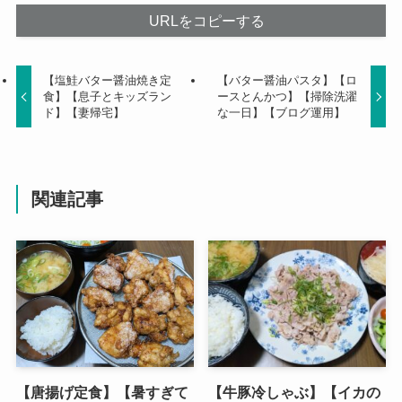
URLをコピーする
【塩鮭バター醤油焼き定
【バター醤油パスタ】【ロ
食】【息子とキッズラン
ースとんかつ
】
【掃除洗濯
ド】【妻帰宅】
な一日】【ブログ運用】
関連記事
【唐揚げ定食】【暑すぎて
【牛豚冷しゃぶ】【イカの