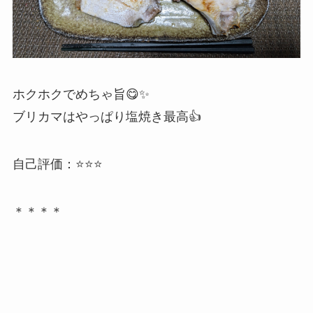
ホクホクでめちゃ旨😋✨
ブリカマはやっぱり塩焼き最高👍️
自己評価：⭐️⭐️⭐️
＊＊＊＊