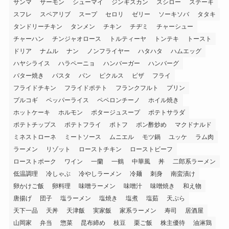
サンマ
サーモン
シューマイ
ジンギスカン
スシロー
ステーキ
スフレ
スペアリブ
スープ
セロリ
ゼリー
ソーキソバ
タタキ
タンドリーチキン
タンメン
チキン
チヂミ
チャーシュー
チャーハン
チンジャオロース
トルティーヤ
トンテキ
トースト
ドリア
ナムル
ナン
ノンフライヤー
ハタハタ
ハムエッグ
ハヤシライス
ハラペーニョ
ハンバーガー
ハンバーグ
バター焼き
パスタ
パン
ピクルス
ピザ
フライ
フライドチキン
フライドポテト
フランクフルト
プリン
プルコギ
ペッパーライス
ペペロンチーノ
ホイル焼き
ホットケーキ
ホルモン
ポタージュスープ
ポテトサラダ
ポテトチップス
ポテトフライ
ポトフ
ポン酢炒め
マクドナルド
ミネストローネ
ミートソース
ムニエル
モツ鍋
ユッケ
ラム肉
ラーメン
リゾット
ローストチキン
ローストビーフ
ローストポーク
ワイン
一蘭
一鶴
中華風
丼
二郎系ラーメン
低温調理
冷しゃぶ
冷やしラーメン
冷麺
刺身
南蛮漬け
卵かけご飯
卵料理
味噌ラーメン
味噌汁
味噌焼き
和え物
唐揚げ
団子
塩ラーメン
塩焼き
塩煮
塩茹
天ぷら
天下一品
天丼
天津飯
実家飯
家系ラーメン
寿司
居酒屋
山岡家
弁当
惣菜
昆布締め
枝豆
栗ご飯
株主優待
油淋鶏