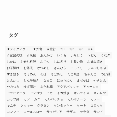
タグ
★テイクアウト
★外食
★旅行
☆1
☆2
☆3
☆4
☆家庭の味
☆晩酌
あんかけ
いくら
いちじく
うどん
うなぎ
おかゆ
おせち料理
おでん
おにぎり
お吸い物
お好み焼き
お茶漬け
お雑煮
かつめし
きんぴら
こってり
しゃぶしゃぶ
すき焼き
そうめん
そば
そばめし
たこ焼き
ちゃんこ
つけ麺
とんかつ
とん平焼き
なまこ
にゅうめん
まぜそば
やきとん
やみつき
ゆず漬け
よだれ鶏
アクアパッツァ
アヒージョ
アラビアータ
アンコウ
イカ
イカ焼き
オムライス
オムレツ
カップ麺
カツ
カニ
カルパッチョ
カルボナーラ
カレー
キムチ
クッキー
グラタン
ケンタッキー
ケーキ
コロッケ
コンフィ
コールスロー
サイゼリア
サザエ
サラダ
サンド