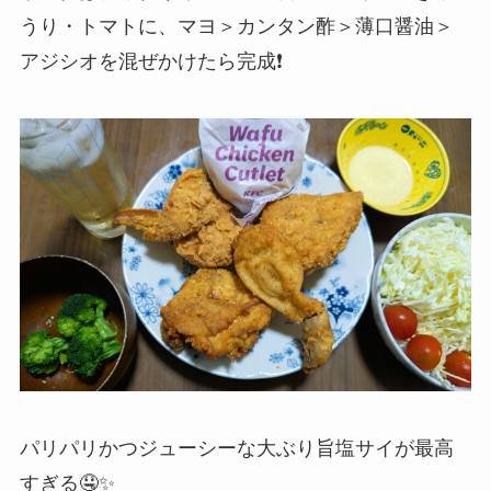
うり・トマトに、マヨ＞カンタン酢＞薄口醤油＞
アジシオを混ぜかけたら完成❗️
パリパリかつジューシーな大ぶり旨塩サイが最高
すぎる🤤✨