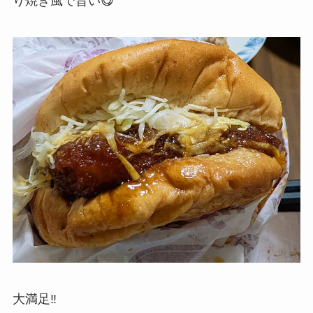
り焼き風で旨い😋
大満足‼️