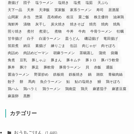
唐揚げ
団子
塩ラーメン
塩焼き
塩煮
塩茹
天ぷら
天下一品
天丼
天津飯
実家飯
家系ラーメン
寿司
居酒屋
山岡家
弁当
惣菜
昆布締め
枝豆
栗ご飯
株主優待
油淋鶏
海鮮丼
漬物
灰干し
炭火焼き
焼きそば
焼売
焼肉
焼鳥
照り焼き
煮付
煮浸し
煮物
牛丼
牛肉
牛骨ラーメン
牡蠣
甘辛揚げ
白子
白湯ラーメン
皿うどん
磯辺揚げ
竜田揚げ
筑前煮
納豆
素揚げ
練りごま
缶詰
肉じゃが
肉そぼろ
肉詰め
肉詰めピーマン
胡麻ラーメン
茶碗蒸し
蒲焼
袋麺
角煮
豆乳
豚しゃぶ
豚まん
豚キムチ
豚トロ
豚バラ軟骨
豚丼
豚汁
豚足
豚軟骨
豚骨ラーメン
貝
赤飯
通販
醤油ラーメン
野菜炒め
鉄板焼
鉄板焼き
鍋
雑炊
青椒肉絲
餃子
餅
馬肉
魚介ラーメン
鮎
鮎の塩焼き
鰻
鶏そぼろ
鶏ハム
鶏ハラミ
鶏ラーメン
鶏南蛮
鶏天
麻婆茄子
麻婆豆腐
麻薬卵
黒酢
カテゴリー
おうちごはん
(1,446)