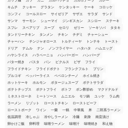
カップ麺
カツ
カニ
カルパッチョ
カルボナーラ
カレー
キムチ
クッキー
グラタン
ケンタッキー
ケーキ
コロッケ
コンフィ
コールスロー
サイゼリア
サザエ
サラダ
サンド
サンマ
サーモン
シューマイ
ジンギスカン
スシロー
ステーキ
スフレ
スペアリブ
スープ
セロリ
ゼリー
ソーキソバ
タタキ
タンドリーチキン
タンメン
チキン
チヂミ
チャーシュー
チャーハン
チンジャオロース
トルティーヤ
トンテキ
トースト
ドリア
ナムル
ナン
ノンフライヤー
ハタハタ
ハムエッグ
ハヤシライス
ハラペーニョ
ハンバーガー
ハンバーグ
バター焼き
パスタ
パン
ピクルス
ピザ
フライ
フライドチキン
フライドポテト
フランクフルト
プリン
プルコギ
ペッパーライス
ペペロンチーノ
ホイル焼き
ホットケーキ
ホルモン
ポタージュスープ
ポテトサラダ
ポテトチップス
ポテトフライ
ポトフ
ポン酢炒め
マクドナルド
ミネストローネ
ミートソース
ムニエル
モツ鍋
ユッケ
ラム肉
ラーメン
リゾット
ローストチキン
ローストビーフ
ローストポーク
ワイン
一蘭
一鶴
中華風
丼
二郎系ラーメン
低温調理
冷しゃぶ
冷やしラーメン
冷麺
刺身
南蛮漬け
卵かけご飯
卵料理
味噌ラーメン
味噌汁
味噌焼き
和え物