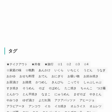
タグ
★テイクアウト
★外食
★旅行
☆1
☆2
☆3
☆4
☆家庭の味
☆晩酌
あんかけ
いくら
いちじく
うどん
うなぎ
おかゆ
おせち料理
おでん
おにぎり
お吸い物
お好み焼き
お茶漬け
お雑煮
かつめし
きんぴら
こってり
しゃぶしゃぶ
すき焼き
そうめん
そば
そばめし
たこ焼き
ちゃんこ
つけ麺
とんかつ
とん平焼き
なまこ
にゅうめん
まぜそば
やきとん
やみつき
ゆず漬け
よだれ鶏
アクアパッツァ
アヒージョ
アラビアータ
アンコウ
イカ
イカ焼き
オムライス
オムレツ