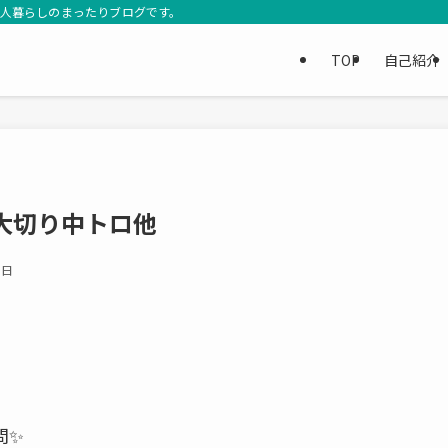
3人暮らしのまったりブログです。
TOP
自己紹介
大切り中トロ他
6日
問✨