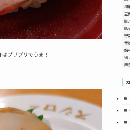
胡
豆
豚
豚
野
青
鮎
身はプリプリでうま！
鶏
麻