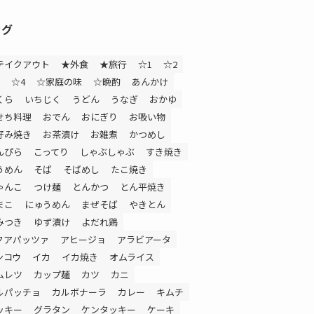
タグ
テイクアウト
★外食
★旅行
☆1
☆2
☆4
☆家庭の味
☆晩酌
あんかけ
くら
いちじく
うどん
うなぎ
おかゆ
せち料理
おでん
おにぎり
お吸い物
好み焼き
お茶漬け
お雑煮
かつめし
んぴら
こってり
しゃぶしゃぶ
すき焼き
うめん
そば
そばめし
たこ焼き
ゃんこ
つけ麺
とんかつ
とん平焼き
まこ
にゅうめん
まぜそば
やきとん
みつき
ゆず漬け
よだれ鶏
クアパッツァ
アヒージョ
アラビアータ
ンコウ
イカ
イカ焼き
オムライス
ムレツ
カップ麺
カツ
カニ
ルパッチョ
カルボナーラ
カレー
キムチ
ッキー
グラタン
ケンタッキー
ケーキ