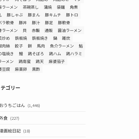
麻ラーメン
茶碗蒸し
蒲焼
袋麺
角煮
乳
豚しゃぶ
豚まん
豚キムチ
豚トロ
バラ軟骨
豚丼
豚汁
豚足
豚軟骨
骨ラーメン
貝
赤飯
通販
醤油ラーメン
菜炒め
鉄板焼
鉄板焼き
鍋
雑炊
椒肉絲
餃子
餅
馬肉
魚介ラーメン
鮎
の塩焼き
鰻
鶏そぼろ
鶏ハム
鶏ハラミ
ラーメン
鶏南蛮
鶏天
麻婆茄子
婆豆腐
麻薬卵
黒酢
カテゴリー
おうちごはん
(1,446)
外食
(227)
漫画絵日記
(18)