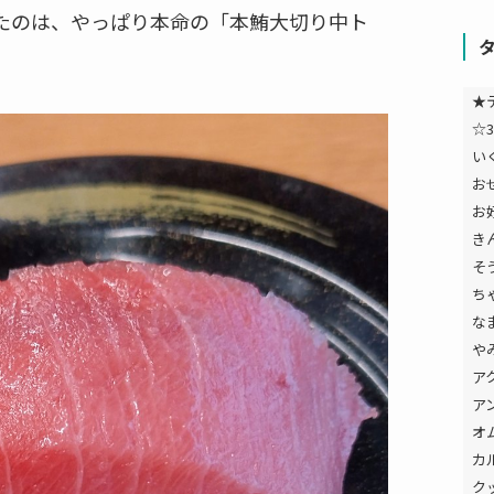
たのは、やっぱり本命の「本鮪大切り中ト
★
☆3
い
お
お
き
そ
ち
な
や
ア
ア
オ
カ
ク