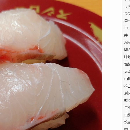
ミ
モ
ロ
ロ
丼
冷
卵
味
塩
天
山
株
炭
照
牛
白
筑
肉