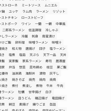
ネストローネ
ミートソース
ムニエル
ツ鍋
ユッケ
ラム肉
ラーメン
リゾット
ーストチキン
ローストビーフ
ーストポーク
ワイン
一蘭
一鶴
中華風
二郎系ラーメン
低温調理
冷しゃぶ
やしラーメン
冷麺
刺身
南蛮漬け
かけご飯
卵料理
味噌ラーメン
味噌汁
噌焼き
和え物
唐揚げ
団子
塩ラーメン
焼き
塩煮
塩茹
天ぷら
天下一品
天丼
津飯
実家飯
家系ラーメン
寿司
居酒屋
岡家
弁当
惣菜
昆布締め
枝豆
栗ご飯
主優待
油淋鶏
海鮮丼
漬物
灰干し
火焼き
焼きそば
焼売
焼肉
焼鳥
り焼き
煮付
煮浸し
煮物
牛丼
牛肉
骨ラーメン
牡蠣
甘辛揚げ
白子
湯ラーメン
皿うどん
磯辺揚げ
竜田揚げ
前煮
納豆
素揚げ
練りごま
缶詰
じゃが
肉そぼろ
肉詰め
肉詰めピーマン