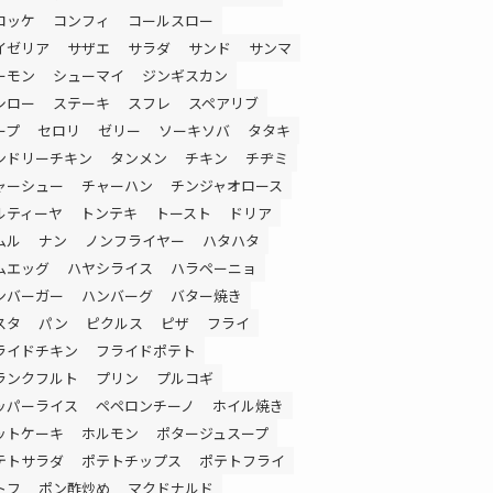
ロッケ
コンフィ
コールスロー
イゼリア
サザエ
サラダ
サンド
サンマ
ーモン
シューマイ
ジンギスカン
シロー
ステーキ
スフレ
スペアリブ
ープ
セロリ
ゼリー
ソーキソバ
タタキ
ンドリーチキン
タンメン
チキン
チヂミ
ャーシュー
チャーハン
チンジャオロース
ルティーヤ
トンテキ
トースト
ドリア
ムル
ナン
ノンフライヤー
ハタハタ
ムエッグ
ハヤシライス
ハラペーニョ
ンバーガー
ハンバーグ
バター焼き
スタ
パン
ピクルス
ピザ
フライ
ライドチキン
フライドポテト
ランクフルト
プリン
プルコギ
ッパーライス
ペペロンチーノ
ホイル焼き
ットケーキ
ホルモン
ポタージュスープ
テトサラダ
ポテトチップス
ポテトフライ
トフ
ポン酢炒め
マクドナルド