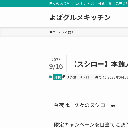
日々のおうちごはんと、たまに外食。妻と息子の
よばグルメキッチン
ホーム
外食
2023
【スシロー】本鮪
9/16
外食
★外食
スシロー
寿司
2023年9月1
今夜は、久々のスシロー🍣
限定キャンペーンを目当てに訪