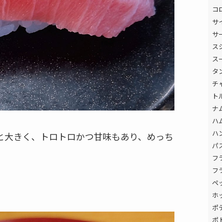
コ
サ
サ
ス
ス
タ
チ
ト
ナ
ハ
ハ
と大きく、トロトロかつ甘味もあり、めっち
パ
フ
フ
ペ
ホ
ポ
ポ