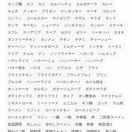
カップ麺
カツ
カニ
カルパッチョ
カルボナーラ
カレー
キムチ
クッキー
グラタン
ケンタッキー
ケーキ
コロッケ
コンフィ
コールスロー
サイゼリア
サザエ
サラダ
サンド
サンマ
サーモン
シューマイ
ジンギスカン
スシロー
ステーキ
スフレ
スペアリブ
スープ
セロリ
ゼリー
ソーキソバ
タタキ
タンドリーチキン
タンメン
チキン
チヂミ
チャーシュー
チャーハン
チンジャオロース
トルティーヤ
トンテキ
トースト
ドリア
ナムル
ナン
ノンフライヤー
ハタハタ
ハムエッグ
ハヤシライス
ハラペーニョ
ハンバーガー
ハンバーグ
バター焼き
パスタ
パン
ピクルス
ピザ
フライ
フライドチキン
フライドポテト
フランクフルト
プリン
プルコギ
ペッパーライス
ペペロンチーノ
ホイル焼き
ホットケーキ
ホルモン
ポタージュスープ
ポテトサラダ
ポテトチップス
ポテトフライ
ポトフ
ポン酢炒め
マクドナルド
ミネストローネ
ミートソース
ムニエル
モツ鍋
ユッケ
ラム肉
ラーメン
リゾット
ローストチキン
ローストビーフ
ローストポーク
ワイン
一蘭
一鶴
中華風
丼
二郎系ラーメン
低温調理
冷しゃぶ
冷やしラーメン
冷麺
刺身
南蛮漬け
卵かけご飯
卵料理
味噌ラーメン
味噌汁
味噌焼き
和え物