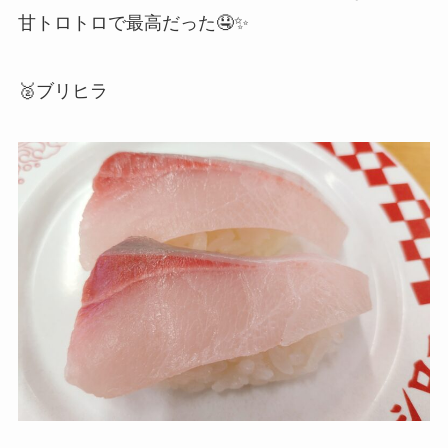
甘トロトロで最高だった🤤✨
🥈ブリヒラ