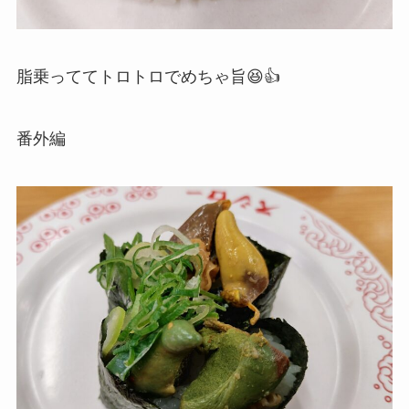
脂乗っててトロトロでめちゃ旨😆👍
番外編