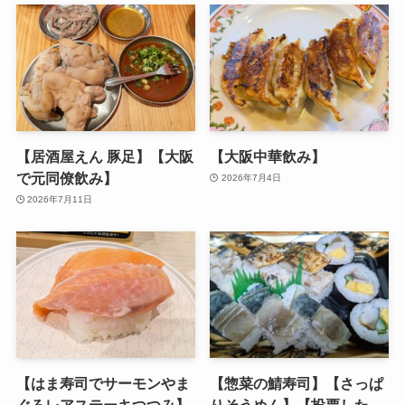
【居酒屋えん 豚足】【大阪
【大阪中華飲み】
で元同僚飲み】
2026年7月4日
2026年7月11日
【はま寿司でサーモンやま
【惣菜の鯖寿司】【さっぱ
ぐろレアステーキつつみ
】
りそうめん】【投票した