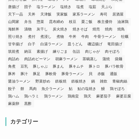
唐揚げ
団子
塩ラーメン
塩焼き
塩煮
塩茹
天ぷら
天下一品
天丼
天津飯
実家飯
家系ラーメン
寿司
居酒屋
山岡家
弁当
惣菜
昆布締め
枝豆
栗ご飯
株主優待
油淋鶏
海鮮丼
漬物
灰干し
炭火焼き
焼きそば
焼売
焼肉
焼鳥
照り焼き
煮付
煮浸し
煮物
牛丼
牛肉
牛骨ラーメン
牡蠣
甘辛揚げ
白子
白湯ラーメン
皿うどん
磯辺揚げ
竜田揚げ
筑前煮
納豆
素揚げ
練りごま
缶詰
肉じゃが
肉そぼろ
肉詰め
肉詰めピーマン
胡麻ラーメン
茶碗蒸し
蒲焼
袋麺
角煮
豆乳
豚しゃぶ
豚まん
豚キムチ
豚トロ
豚バラ軟骨
豚丼
豚汁
豚足
豚軟骨
豚骨ラーメン
貝
赤飯
通販
醤油ラーメン
野菜炒め
鉄板焼
鉄板焼き
鍋
雑炊
青椒肉絲
餃子
餅
馬肉
魚介ラーメン
鮎
鮎の塩焼き
鰻
鶏そぼろ
鶏ハム
鶏ハラミ
鶏ラーメン
鶏南蛮
鶏天
麻婆茄子
麻婆豆腐
麻薬卵
黒酢
カテゴリー