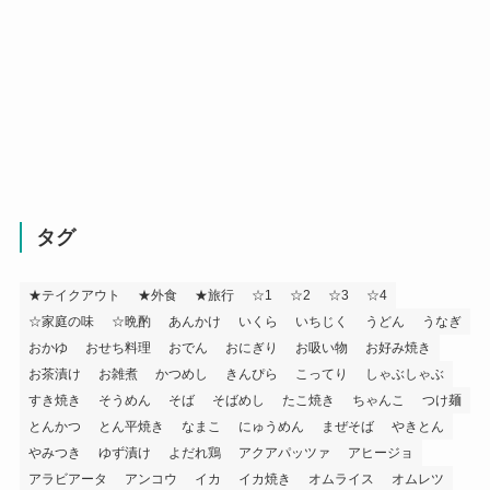
タグ
★テイクアウト
★外食
★旅行
☆1
☆2
☆3
☆4
☆家庭の味
☆晩酌
あんかけ
いくら
いちじく
うどん
うなぎ
おかゆ
おせち料理
おでん
おにぎり
お吸い物
お好み焼き
お茶漬け
お雑煮
かつめし
きんぴら
こってり
しゃぶしゃぶ
すき焼き
そうめん
そば
そばめし
たこ焼き
ちゃんこ
つけ麺
とんかつ
とん平焼き
なまこ
にゅうめん
まぜそば
やきとん
やみつき
ゆず漬け
よだれ鶏
アクアパッツァ
アヒージョ
アラビアータ
アンコウ
イカ
イカ焼き
オムライス
オムレツ