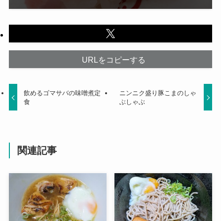
URLをコピーする
飲めるゴマサバの味噌煮定
ニンニク盛り豚こまのしゃ
食
ぶしゃぶ
関連記事