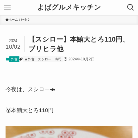
よばグルメキッチン
ホーム
外食
【スシロー】本鮪大とろ110円、
2024
10/02
ブリヒラ他
2024年10月2日
外食
★外食
スシロー
寿司
今夜は、スシロー🍣
🥇本鮪大とろ110円