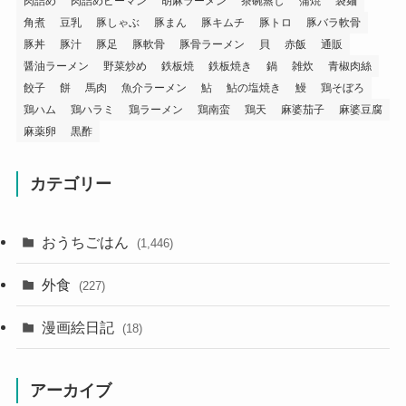
肉詰め
肉詰めピーマン
胡麻ラーメン
茶碗蒸し
蒲焼
袋麺
角煮
豆乳
豚しゃぶ
豚まん
豚キムチ
豚トロ
豚バラ軟骨
豚丼
豚汁
豚足
豚軟骨
豚骨ラーメン
貝
赤飯
通販
醤油ラーメン
野菜炒め
鉄板焼
鉄板焼き
鍋
雑炊
青椒肉絲
餃子
餅
馬肉
魚介ラーメン
鮎
鮎の塩焼き
鰻
鶏そぼろ
鶏ハム
鶏ハラミ
鶏ラーメン
鶏南蛮
鶏天
麻婆茄子
麻婆豆腐
麻薬卵
黒酢
カテゴリー
おうちごはん
(1,446)
外食
(227)
漫画絵日記
(18)
アーカイブ