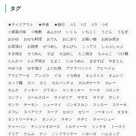
タグ
★テイクアウト
★外食
★旅行
☆1
☆2
☆3
☆4
☆家庭の味
☆晩酌
あんかけ
いくら
いちじく
うどん
うなぎ
おかゆ
おせち料理
おでん
おにぎり
お吸い物
お好み焼き
お茶漬け
お雑煮
かつめし
きんぴら
こってり
しゃぶしゃぶ
すき焼き
そうめん
そば
そばめし
たこ焼き
ちゃんこ
つけ麺
とんかつ
とん平焼き
なまこ
にゅうめん
まぜそば
やきとん
やみつき
ゆず漬け
よだれ鶏
アクアパッツァ
アヒージョ
アラビアータ
アンコウ
イカ
イカ焼き
オムライス
オムレツ
カップ麺
カツ
カニ
カルパッチョ
カルボナーラ
カレー
キムチ
クッキー
グラタン
ケンタッキー
ケーキ
コロッケ
コンフィ
コールスロー
サイゼリア
サザエ
サラダ
サンド
サンマ
サーモン
シューマイ
ジンギスカン
スシロー
ステーキ
スフレ
スペアリブ
スープ
セロリ
ゼリー
ソーキソバ
タタキ
タンドリーチキン
タンメン
チキン
チヂミ
チャーシュー
チャーハン
チンジャオロース
トルティーヤ
トンテキ
トースト
ドリア
ナムル
ナン
ノンフライヤー
ハタハタ
ハムエッグ