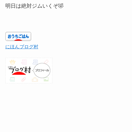
明日は絶対ジムいくぞ🤣
にほんブログ村