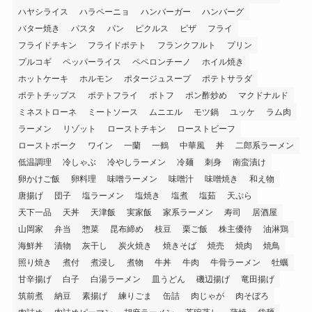
ハヤシライス
ハラペーニョ
ハンバーガー
ハンバーグ
バター焼き
パスタ
パン
ピクルス
ピザ
フライ
フライドチキン
フライドポテト
フランクフルト
プリン
プルコギ
ペッパーライス
ペペロンチーノ
ホイル焼き
ホットケーキ
ホルモン
ポタージュスープ
ポテトサラダ
ポテトチップス
ポテトフライ
ポトフ
ポン酢炒め
マクドナルド
ミネストローネ
ミートソース
ムニエル
モツ鍋
ユッケ
ラム肉
ラーメン
リゾット
ローストチキン
ローストビーフ
ローストポーク
ワイン
一蘭
一鶴
中華風
丼
二郎系ラーメン
低温調理
冷しゃぶ
冷やしラーメン
冷麺
刺身
南蛮漬け
卵かけご飯
卵料理
味噌ラーメン
味噌汁
味噌焼き
和え物
唐揚げ
団子
塩ラーメン
塩焼き
塩煮
塩茹
天ぷら
天下一品
天丼
天津飯
実家飯
家系ラーメン
寿司
居酒屋
山岡家
弁当
惣菜
昆布締め
枝豆
栗ご飯
株主優待
油淋鶏
海鮮丼
漬物
灰干し
炭火焼き
焼きそば
焼売
焼肉
焼鳥
照り焼き
煮付
煮浸し
煮物
牛丼
牛肉
牛骨ラーメン
牡蠣
甘辛揚げ
白子
白湯ラーメン
皿うどん
磯辺揚げ
竜田揚げ
筑前煮
納豆
素揚げ
練りごま
缶詰
肉じゃが
肉そぼろ