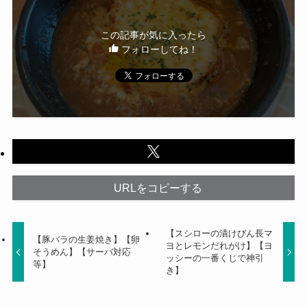
この記事が気に入ったら
フォローしてね！
URLをコピーする
【スシローの漬けびん長マ
【豚バラの生姜焼き】【卵
ヨとレモンだれがけ】【ヨ
そうめん】【サーバ対応
ッシーの一番くじで神引
等】
き】