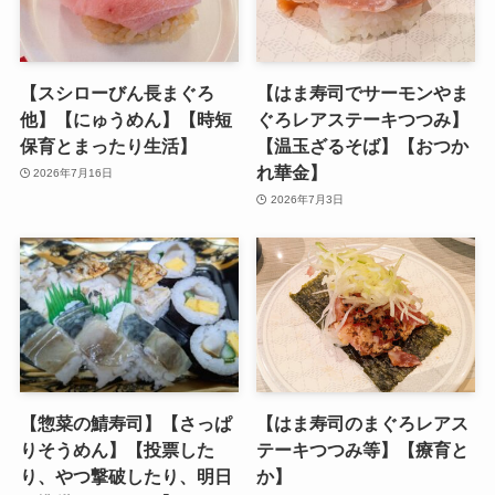
【スシローびん長まぐろ
【はま寿司でサーモンやま
他】【にゅうめん】【時短
ぐろレアステーキつつみ
】
保育とまったり生活】
【温玉ざるそば】【おつか
れ華金】
2026年7月16日
2026年7月3日
【惣菜の鯖寿司】【さっぱ
【はま寿司のまぐろレアス
りそうめん】【投票した
テーキつつみ等】【療育と
り、やつ撃破したり、明日
か】