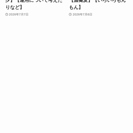
夕】【運用について考えた
【温蕎麦】【いろいろもん
りなど】
もん】
2026年7月7日
2026年7月6日