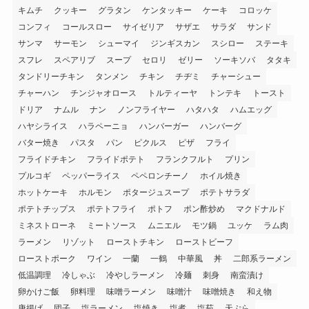
キムチ
クッキー
グラタン
ケンタッキー
ケーキ
コロッケ
コンフィ
コールスロー
サイゼリア
サザエ
サラダ
サンド
サンマ
サーモン
シューマイ
ジンギスカン
スシロー
ステーキ
スフレ
スペアリブ
スープ
セロリ
ゼリー
ソーキソバ
タタキ
タンドリーチキン
タンメン
チキン
チヂミ
チャーシュー
チャーハン
チンジャオロース
トルティーヤ
トンテキ
トースト
ドリア
ナムル
ナン
ノンフライヤー
ハタハタ
ハムエッグ
ハヤシライス
ハラペーニョ
ハンバーガー
ハンバーグ
バター焼き
パスタ
パン
ピクルス
ピザ
フライ
フライドチキン
フライドポテト
フランクフルト
プリン
プルコギ
ペッパーライス
ペペロンチーノ
ホイル焼き
ホットケーキ
ホルモン
ポタージュスープ
ポテトサラダ
ポテトチップス
ポテトフライ
ポトフ
ポン酢炒め
マクドナルド
ミネストローネ
ミートソース
ムニエル
モツ鍋
ユッケ
ラム肉
ラーメン
リゾット
ローストチキン
ローストビーフ
ローストポーク
ワイン
一蘭
一鶴
中華風
丼
二郎系ラーメン
低温調理
冷しゃぶ
冷やしラーメン
冷麺
刺身
南蛮漬け
卵かけご飯
卵料理
味噌ラーメン
味噌汁
味噌焼き
和え物
唐揚げ
団子
塩ラーメン
塩焼き
塩煮
塩茹
天ぷら