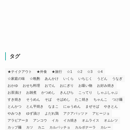
タグ
★テイクアウト
★外食
★旅行
☆1
☆2
☆3
☆4
☆家庭の味
☆晩酌
あんかけ
いくら
いちじく
うどん
うなぎ
おかゆ
おせち料理
おでん
おにぎり
お吸い物
お好み焼き
お茶漬け
お雑煮
かつめし
きんぴら
こってり
しゃぶしゃぶ
すき焼き
そうめん
そば
そばめし
たこ焼き
ちゃんこ
つけ麺
とんかつ
とん平焼き
なまこ
にゅうめん
まぜそば
やきとん
やみつき
ゆず漬け
よだれ鶏
アクアパッツァ
アヒージョ
アラビアータ
アンコウ
イカ
イカ焼き
オムライス
オムレツ
カップ麺
カツ
カニ
カルパッチョ
カルボナーラ
カレー