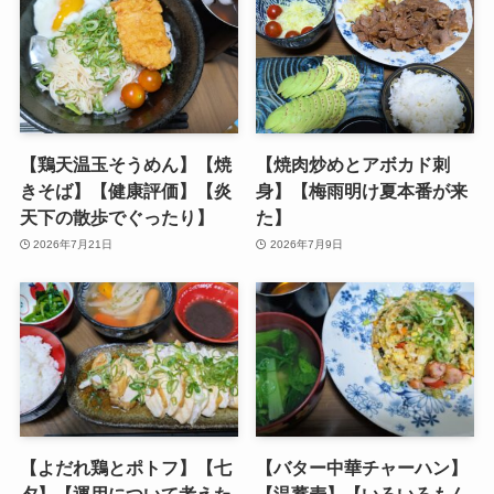
【鶏天温玉そうめん】【焼
【焼肉炒めとアボカド刺
きそば】【健康評価】【炎
身】【梅雨明け夏本番が来
天下の散歩でぐったり】
た】
2026年7月21日
2026年7月9日
【よだれ鶏とポトフ】【七
【バター中華チャーハン】