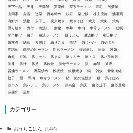
天下一品
天丼
天津飯
実家飯
家系ラーメン
寿司
居酒屋
山岡家
弁当
惣菜
昆布締め
枝豆
栗ご飯
株主優待
油淋鶏
海鮮丼
漬物
灰干し
炭火焼き
焼きそば
焼売
焼肉
焼鳥
照り焼き
煮付
煮浸し
煮物
牛丼
牛肉
牛骨ラーメン
牡蠣
甘辛揚げ
白子
白湯ラーメン
皿うどん
磯辺揚げ
竜田揚げ
筑前煮
納豆
素揚げ
練りごま
缶詰
肉じゃが
肉そぼろ
肉詰め
肉詰めピーマン
胡麻ラーメン
茶碗蒸し
蒲焼
袋麺
角煮
豆乳
豚しゃぶ
豚まん
豚キムチ
豚トロ
豚バラ軟骨
豚丼
豚汁
豚足
豚軟骨
豚骨ラーメン
貝
赤飯
通販
醤油ラーメン
野菜炒め
鉄板焼
鉄板焼き
鍋
雑炊
青椒肉絲
餃子
餅
馬肉
魚介ラーメン
鮎
鮎の塩焼き
鰻
鶏そぼろ
鶏ハム
鶏ハラミ
鶏ラーメン
鶏南蛮
鶏天
麻婆茄子
麻婆豆腐
麻薬卵
黒酢
カテゴリー
おうちごはん
(1,446)