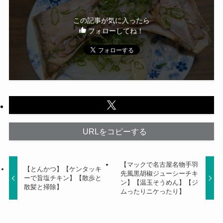
この記事が気に入ったら
フォローしてね！
URLをコピーする
【マックで名古屋名物手羽
【とんかつ】【ケンタッキ
先風黒胡椒ジューシーチキ
ーで旨塩チキン】【散歩と
ン】【温玉そうめん】【ジ
散髪と掃除】
ムったりニケったり】