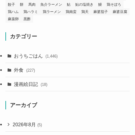
餃子
餅
馬肉
魚介ラーメン
鮎
鮎の塩焼き
鰻
鶏そぼろ
鶏ハム
鶏ハラミ
鶏ラーメン
鶏南蛮
鶏天
麻婆茄子
麻婆豆腐
麻薬卵
黒酢
カテゴリー
おうちごはん
(1,446)
外食
(227)
漫画絵日記
(18)
アーカイブ
2026年8月
(5)