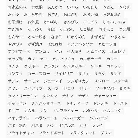
☆家庭の味
☆晩酌
あんかけ
いくら
いちじく
うどん
うなぎ
おかゆ
おせち料理
おでん
おにぎり
お吸い物
お好み焼き
お茶漬け
お雑煮
かつめし
きんぴら
こってり
しゃぶしゃぶ
すき焼き
そうめん
そば
そばめし
たこ焼き
ちゃんこ
つけ麺
とんかつ
とん平焼き
なまこ
にゅうめん
まぜそば
やきとん
やみつき
ゆず漬け
よだれ鶏
アクアパッツァ
アヒージョ
アラビアータ
アンコウ
イカ
イカ焼き
オムライス
オムレツ
カップ麺
カツ
カニ
カルパッチョ
カルボナーラ
カレー
キムチ
クッキー
グラタン
ケンタッキー
ケーキ
コロッケ
コンフィ
コールスロー
サイゼリア
サザエ
サラダ
サンド
サンマ
サーモン
シューマイ
ジンギスカン
スシロー
ステーキ
スフレ
スペアリブ
スープ
セロリ
ゼリー
ソーキソバ
タタキ
タンドリーチキン
タンメン
チキン
チヂミ
チャーシュー
チャーハン
チンジャオロース
トルティーヤ
トンテキ
トースト
ドリア
ナムル
ナン
ノンフライヤー
ハタハタ
ハムエッグ
ハヤシライス
ハラペーニョ
ハンバーガー
ハンバーグ
バター焼き
パスタ
パン
ピクルス
ピザ
フライ
フライドチキン
フライドポテト
フランクフルト
プリン