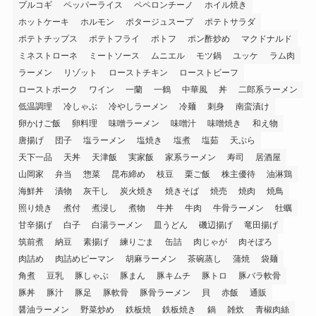
プルコギ
ペッパーライス
ペペロンチーノ
ホイル焼き
ホットケーキ
ホルモン
ポタージュスープ
ポテトサラダ
ポテトチップス
ポテトフライ
ポトフ
ポン酢炒め
マクドナルド
ミネストローネ
ミートソース
ムニエル
モツ鍋
ユッケ
ラム肉
ラーメン
リゾット
ローストチキン
ローストビーフ
ローストポーク
ワイン
一蘭
一鶴
中華風
丼
二郎系ラーメン
低温調理
冷しゃぶ
冷やしラーメン
冷麺
刺身
南蛮漬け
卵かけご飯
卵料理
味噌ラーメン
味噌汁
味噌焼き
和え物
唐揚げ
団子
塩ラーメン
塩焼き
塩煮
塩茹
天ぷら
天下一品
天丼
天津飯
実家飯
家系ラーメン
寿司
居酒屋
山岡家
弁当
惣菜
昆布締め
枝豆
栗ご飯
株主優待
油淋鶏
海鮮丼
漬物
灰干し
炭火焼き
焼きそば
焼売
焼肉
焼鳥
照り焼き
煮付
煮浸し
煮物
牛丼
牛肉
牛骨ラーメン
牡蠣
甘辛揚げ
白子
白湯ラーメン
皿うどん
磯辺揚げ
竜田揚げ
筑前煮
納豆
素揚げ
練りごま
缶詰
肉じゃが
肉そぼろ
肉詰め
肉詰めピーマン
胡麻ラーメン
茶碗蒸し
蒲焼
袋麺
角煮
豆乳
豚しゃぶ
豚まん
豚キムチ
豚トロ
豚バラ軟骨
豚丼
豚汁
豚足
豚軟骨
豚骨ラーメン
貝
赤飯
通販
醤油ラーメン
野菜炒め
鉄板焼
鉄板焼き
鍋
雑炊
青椒肉絲