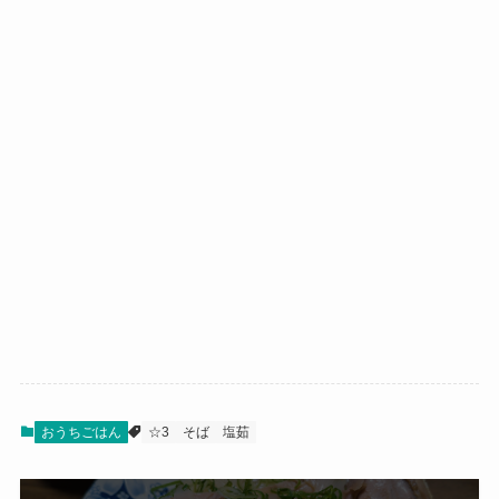
おうちごはん
☆3
そば
塩茹