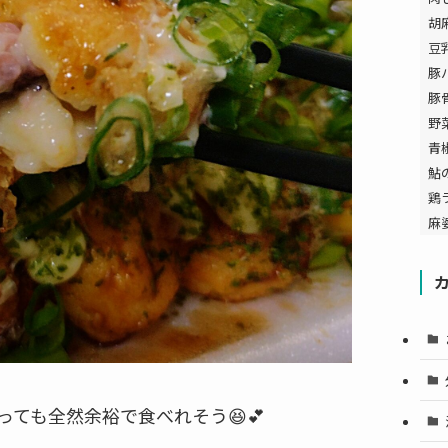
胡
豆
豚
豚
野
青
鮎
鶏
麻
っても全然余裕で食べれそう😆💕