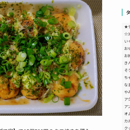
★
☆3
い
お
お
き
そ
ち
な
や
ア
ア
オ
カ
ク