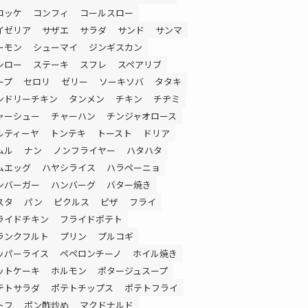
ロッケ
コンフィ
コールスロー
イゼリア
サザエ
サラダ
サンド
サンマ
ーモン
シューマイ
ジンギスカン
シロー
ステーキ
スフレ
スペアリブ
ープ
セロリ
ゼリー
ソーキソバ
タタキ
ンドリーチキン
タンメン
チキン
チヂミ
ャーシュー
チャーハン
チンジャオロース
ルティーヤ
トンテキ
トースト
ドリア
ムル
ナン
ノンフライヤー
ハタハタ
ムエッグ
ハヤシライス
ハラペーニョ
ンバーガー
ハンバーグ
バター焼き
スタ
パン
ピクルス
ピザ
フライ
ライドチキン
フライドポテト
ランクフルト
プリン
プルコギ
ッパーライス
ペペロンチーノ
ホイル焼き
ットケーキ
ホルモン
ポタージュスープ
テトサラダ
ポテトチップス
ポテトフライ
トフ
ポン酢炒め
マクドナルド