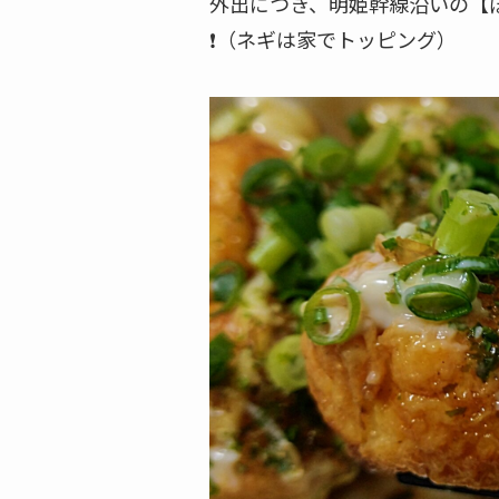
外出につき、明姫幹線沿いの【ぽ
❗（ネギは家でトッピング）