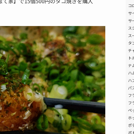
て家】で15個500円のタコ焼きを購入
コ
サ
サ
ス
ス
タ
チ
ト
ナ
ハ
ハ
パ
フ
フ
ペ
ホ
ポ
ポ