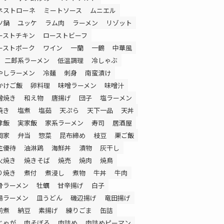
ネストローネ
ミートソース
ムニエル
ツ鍋
ユッケ
ラム肉
ラーメン
リゾット
ーストチキン
ローストビーフ
ーストポーク
ワイン
一蘭
一鶴
中華風
二郎系ラーメン
低温調理
冷しゃぶ
やしラーメン
冷麺
刺身
南蛮漬け
かけご飯
卵料理
味噌ラーメン
味噌汁
噌焼き
和え物
唐揚げ
団子
塩ラーメン
焼き
塩煮
塩茹
天ぷら
天下一品
天丼
津飯
実家飯
家系ラーメン
寿司
居酒屋
岡家
弁当
惣菜
昆布締め
枝豆
栗ご飯
主優待
油淋鶏
海鮮丼
漬物
灰干し
火焼き
焼きそば
焼売
焼肉
焼鳥
り焼き
煮付
煮浸し
煮物
牛丼
牛肉
骨ラーメン
牡蠣
甘辛揚げ
白子
湯ラーメン
皿うどん
磯辺揚げ
竜田揚げ
前煮
納豆
素揚げ
練りごま
缶詰
じゃが
肉そぼろ
肉詰め
肉詰めピーマン