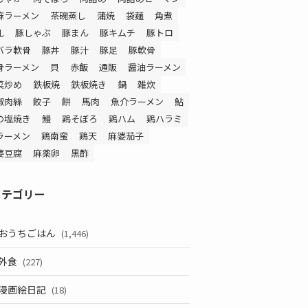
麻ラーメン
茶碗蒸し
蒲焼
袋麺
角煮
乳
豚しゃぶ
豚まん
豚キムチ
豚トロ
バラ軟骨
豚丼
豚汁
豚足
豚軟骨
骨ラーメン
貝
赤飯
通販
醤油ラーメン
菜炒め
鉄板焼
鉄板焼き
鍋
雑炊
椒肉絲
餃子
餅
馬肉
魚介ラーメン
鮎
の塩焼き
鰻
鶏そぼろ
鶏ハム
鶏ハラミ
ラーメン
鶏南蛮
鶏天
麻婆茄子
婆豆腐
麻薬卵
黒酢
カテゴリー
おうちごはん
(1,446)
外食
(227)
漫画絵日記
(18)