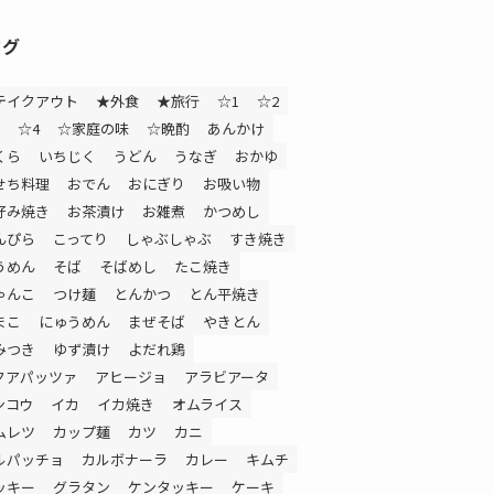
タグ
テイクアウト
★外食
★旅行
☆1
☆2
☆4
☆家庭の味
☆晩酌
あんかけ
くら
いちじく
うどん
うなぎ
おかゆ
せち料理
おでん
おにぎり
お吸い物
好み焼き
お茶漬け
お雑煮
かつめし
んぴら
こってり
しゃぶしゃぶ
すき焼き
うめん
そば
そばめし
たこ焼き
ゃんこ
つけ麺
とんかつ
とん平焼き
まこ
にゅうめん
まぜそば
やきとん
みつき
ゆず漬け
よだれ鶏
クアパッツァ
アヒージョ
アラビアータ
ンコウ
イカ
イカ焼き
オムライス
ムレツ
カップ麺
カツ
カニ
ルパッチョ
カルボナーラ
カレー
キムチ
ッキー
グラタン
ケンタッキー
ケーキ