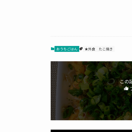
おうちごはん
★外食
たこ焼き
この