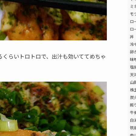
ミ
モ
ロ
ロ
丼
冷
卵
るくらいトロトロで、出汁も効いててめちゃ
味
塩
天
山
株
炭
照
牛
白
筑
肉