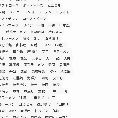
ネストローネ
ミートソース
ムニエル
ツ鍋
ユッケ
ラム肉
ラーメン
リゾット
ーストチキン
ローストビーフ
ーストポーク
ワイン
一蘭
一鶴
中華風
二郎系ラーメン
低温調理
冷しゃぶ
やしラーメン
冷麺
刺身
南蛮漬け
かけご飯
卵料理
味噌ラーメン
味噌汁
噌焼き
和え物
唐揚げ
団子
塩ラーメン
焼き
塩煮
塩茹
天ぷら
天下一品
天丼
津飯
実家飯
家系ラーメン
寿司
居酒屋
岡家
弁当
惣菜
昆布締め
枝豆
栗ご飯
主優待
油淋鶏
海鮮丼
漬物
灰干し
火焼き
焼きそば
焼売
焼肉
焼鳥
り焼き
煮付
煮浸し
煮物
牛丼
牛肉
骨ラーメン
牡蠣
甘辛揚げ
白子
湯ラーメン
皿うどん
磯辺揚げ
竜田揚げ
前煮
納豆
素揚げ
練りごま
缶詰
じゃが
肉そぼろ
肉詰め
肉詰めピーマン