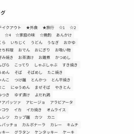
タグ
テイクアウト
★外食
★旅行
☆1
☆2
☆4
☆家庭の味
☆晩酌
あんかけ
くら
いちじく
うどん
うなぎ
おかゆ
せち料理
おでん
おにぎり
お吸い物
好み焼き
お茶漬け
お雑煮
かつめし
んぴら
こってり
しゃぶしゃぶ
すき焼き
うめん
そば
そばめし
たこ焼き
ゃんこ
つけ麺
とんかつ
とん平焼き
まこ
にゅうめん
まぜそば
やきとん
みつき
ゆず漬け
よだれ鶏
クアパッツァ
アヒージョ
アラビアータ
ンコウ
イカ
イカ焼き
オムライス
ムレツ
カップ麺
カツ
カニ
ルパッチョ
カルボナーラ
カレー
キムチ
ッキー
グラタン
ケンタッキー
ケーキ