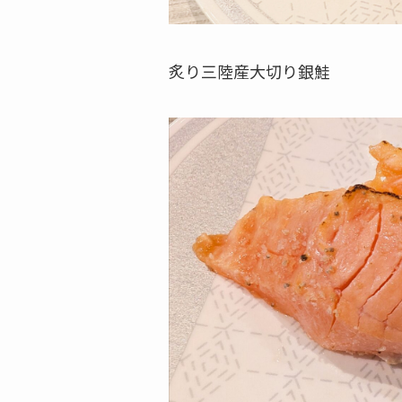
炙り三陸産大切り銀鮭