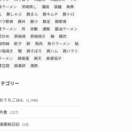
麻ラーメン
茶碗蒸し
蒲焼
袋麺
角煮
乳
豚しゃぶ
豚まん
豚キムチ
豚トロ
バラ軟骨
豚丼
豚汁
豚足
豚軟骨
骨ラーメン
貝
赤飯
通販
醤油ラーメン
菜炒め
鉄板焼
鉄板焼き
鍋
雑炊
椒肉絲
餃子
餅
馬肉
魚介ラーメン
鮎
の塩焼き
鰻
鶏そぼろ
鶏ハム
鶏ハラミ
ラーメン
鶏南蛮
鶏天
麻婆茄子
婆豆腐
麻薬卵
黒酢
カテゴリー
おうちごはん
(1,446)
外食
(227)
漫画絵日記
(18)