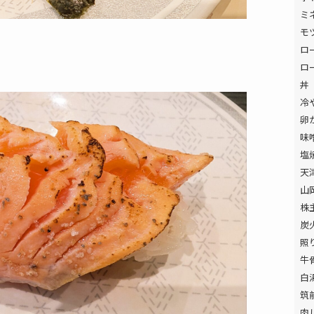
ミ
モ
ロ
ロ
丼
冷
卵
味
塩
天
山
株
炭
照
牛
白
筑
肉