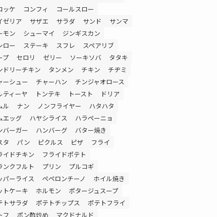
ロッケ
コンフィ
コールスロー
イゼリア
サザエ
サラダ
サンド
サンマ
ーモン
シューマイ
ジンギスカン
シロー
ステーキ
スフレ
スペアリブ
ープ
セロリ
ゼリー
ソーキソバ
タタキ
ンドリーチキン
タンメン
チキン
チヂミ
ャーシュー
チャーハン
チンジャオロース
ルティーヤ
トンテキ
トースト
ドリア
ムル
ナン
ノンフライヤー
ハタハタ
ムエッグ
ハヤシライス
ハラペーニョ
ンバーガー
ハンバーグ
バター焼き
スタ
パン
ピクルス
ピザ
フライ
ライドチキン
フライドポテト
ランクフルト
プリン
プルコギ
ッパーライス
ペペロンチーノ
ホイル焼き
ットケーキ
ホルモン
ポタージュスープ
テトサラダ
ポテトチップス
ポテトフライ
トフ
ポン酢炒め
マクドナルド