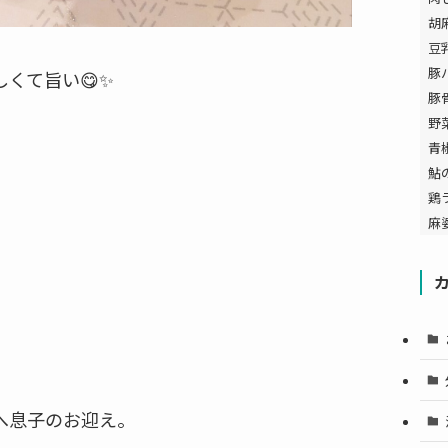
胡
豆
豚
くて旨い😋✨️
豚
野
青
鮎
鶏
麻
へ息子のお迎え。