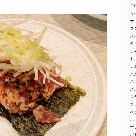
コ
サ
サ
ス
ス
タ
チ
ト
ナ
ハ
ハ
パ
フ
フ
ペ
ホ
ポ
ポ