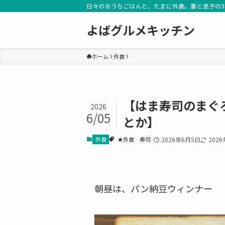
日々のおうちごはんと、たまに外食。妻と息子の
よばグルメキッチン
ホーム
外食
【はま寿司のまぐ
2026
6/05
とか】
外食
★外食
寿司
2026年6月5日
202
朝昼は、パン納豆ウィンナー