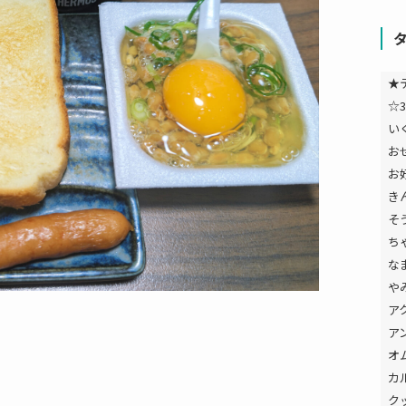
★
☆3
い
お
お
き
そ
ち
な
や
ア
ア
オ
カ
ク