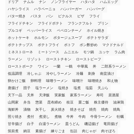
ドリア
ナムル
ナン
ノンフライヤー
ハタハタ
ハムエッグ
ハヤシライス
ハラペーニョ
ハンバーガー
ハンバーグ
バター焼き
パスタ
パン
ピクルス
ピザ
フライ
フライドチキン
フライドポテト
フランクフルト
プリン
プルコギ
ペッパーライス
ペペロンチーノ
ホイル焼き
ホットケーキ
ホルモン
ポタージュスープ
ポテトサラダ
ポテトチップス
ポテトフライ
ポトフ
ポン酢炒め
マクドナルド
ミネストローネ
ミートソース
ムニエル
モツ鍋
ユッケ
ラム肉
ラーメン
リゾット
ローストチキン
ローストビーフ
ローストポーク
ワイン
一蘭
一鶴
中華風
丼
二郎系ラーメン
低温調理
冷しゃぶ
冷やしラーメン
冷麺
刺身
南蛮漬け
卵かけご飯
卵料理
味噌ラーメン
味噌汁
味噌焼き
和え物
唐揚げ
団子
塩ラーメン
塩焼き
塩煮
塩茹
天ぷら
天下一品
天丼
天津飯
実家飯
家系ラーメン
寿司
居酒屋
山岡家
弁当
惣菜
昆布締め
枝豆
栗ご飯
株主優待
油淋鶏
海鮮丼
漬物
灰干し
炭火焼き
焼きそば
焼売
焼肉
焼鳥
照り焼き
煮付
煮浸し
煮物
牛丼
牛肉
牛骨ラーメン
牡蠣
甘辛揚げ
白子
白湯ラーメン
皿うどん
磯辺揚げ
竜田揚げ
筑前煮
納豆
素揚げ
練りごま
缶詰
肉じゃが
肉そぼろ