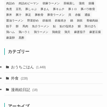
肉詰め
肉詰めピーマン
胡麻ラーメン
茶碗蒸し
蒲焼
袋麺
角煮
豆乳
豚しゃぶ
豚まん
豚キムチ
豚トロ
豚バラ軟骨
豚丼
豚汁
豚足
豚軟骨
豚骨ラーメン
貝
赤飯
通販
醤油ラーメン
野菜炒め
鉄板焼
鉄板焼き
鍋
雑炊
青椒肉絲
餃子
餅
馬肉
魚介ラーメン
鮎
鮎の塩焼き
鰻
鶏そぼろ
鶏ハム
鶏ハラミ
鶏ラーメン
鶏南蛮
鶏天
麻婆茄子
麻婆豆腐
麻薬卵
黒酢
カテゴリー
おうちごはん
(1,449)
外食
(228)
漫画絵日記
(18)
アーカイブ