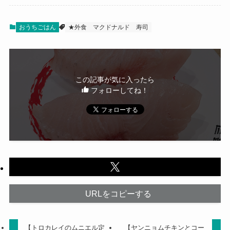
おうちごはん
★外食
マクドナルド
寿司
この記事が気に入ったら
フォローしてね！
URLをコピーする
【トロカレイのムニエル定
【ヤンニョムチキンとコー