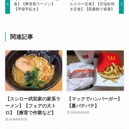
食】【豚骨風ラーメン】
ルスロー定食】【甘塩鮭焼
【早寝早起き】
き定食】【図書館で避暑】
関連記事
【スシロー武双家の家系ラ
【マックでハンバーガー】
ーメン】【フェアの大ト
【夏バテバテ】
ロ】【療育で作業など】
2026年8月4日
2026年8月7日