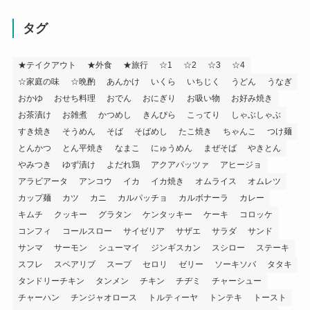
タグ
★テイクアウト
★外食
★旅行
☆1
☆2
☆3
☆4
☆家庭の味
☆晩酌
あんかけ
いくら
いちじく
うどん
うなぎ
おかゆ
おせち料理
おでん
おにぎり
お吸い物
お好み焼き
お茶漬け
お雑煮
かつめし
きんぴら
こってり
しゃぶしゃぶ
すき焼き
そうめん
そば
そばめし
たこ焼き
ちゃんこ
つけ麺
とんかつ
とん平焼き
なまこ
にゅうめん
まぜそば
やきとん
やみつき
ゆず漬け
よだれ鶏
アクアパッツァ
アヒージョ
アラビアータ
アンコウ
イカ
イカ焼き
オムライス
オムレツ
カップ麺
カツ
カニ
カルパッチョ
カルボナーラ
カレー
キムチ
クッキー
グラタン
ケンタッキー
ケーキ
コロッケ
コンフィ
コールスロー
サイゼリア
サザエ
サラダ
サンド
サンマ
サーモン
シューマイ
ジンギスカン
スシロー
ステーキ
スフレ
スペアリブ
スープ
セロリ
ゼリー
ソーキソバ
タタキ
タンドリーチキン
タンメン
チキン
チヂミ
チャーシュー
チャーハン
チンジャオロース
トルティーヤ
トンテキ
トースト